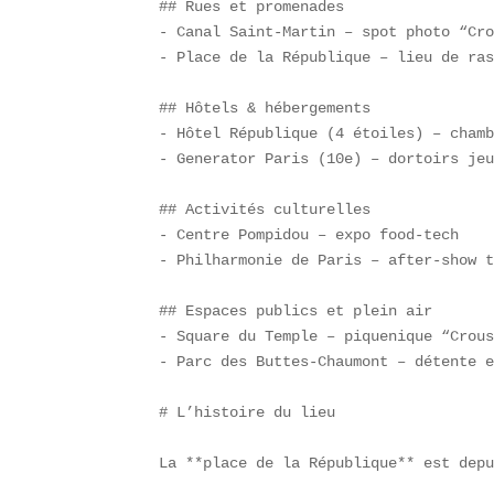
## Rues et promenades  

- Canal Saint-Martin – spot photo “Cro
- Place de la République – lieu de ras
## Hôtels & hébergements  

- Hôtel République (4 étoiles) – chamb
- Generator Paris (10e) – dortoirs jeu
## Activités culturelles  

- Centre Pompidou – expo food-tech  

- Philharmonie de Paris – after-show t
## Espaces publics et plein air  

- Square du Temple – piquenique “Crous
- Parc des Buttes-Chaumont – détente e
# L’histoire du lieu

La **place de la République** est depu