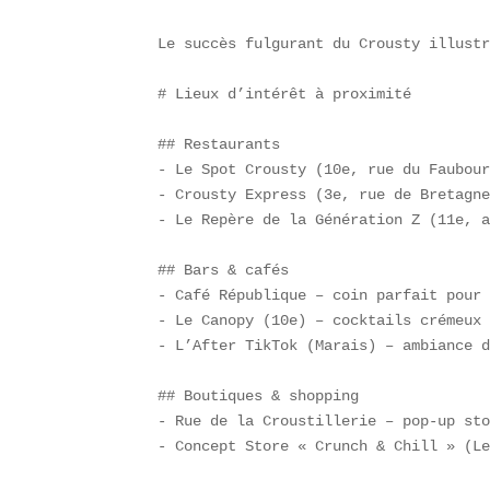
Le succès fulgurant du Crousty illustr
# Lieux d’intérêt à proximité

## Restaurants  

- Le Spot Crousty (10e, rue du Faubour
- Crousty Express (3e, rue de Bretagne
- Le Repère de la Génération Z (11e, a
## Bars & cafés  

- Café République – coin parfait pour 
- Le Canopy (10e) – cocktails crémeux 
- L’After TikTok (Marais) – ambiance d
## Boutiques & shopping  

- Rue de la Croustillerie – pop-up sto
- Concept Store « Crunch & Chill » (Le