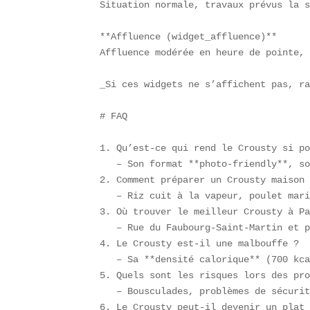
Situation normale, travaux prévus la s
**Affluence (widget_affluence)**  

Affluence modérée en heure de pointe, 
_Si ces widgets ne s’affichent pas, ra
# FAQ

1. Qu’est-ce qui rend le Crousty si po
   – Son format **photo-friendly**, so
2. Comment préparer un Crousty maison 
   – Riz cuit à la vapeur, poulet mari
3. Où trouver le meilleur Crousty à Pa
   – Rue du Faubourg-Saint-Martin et p
4. Le Crousty est-il une malbouffe ?  
   – Sa **densité calorique** (700 kca
5. Quels sont les risques lors des pro
   – Bousculades, problèmes de sécurit
6. Le Crousty peut-il devenir un plat 