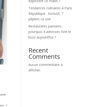
explosent ce matin ?
Tendances culinaires à Paris
République : Exclusif, 7
pépites ce soir
Restaurants parisiens :
pourquoi 4 adresses font le
buzz aujourd’hui ?
Recent
Comments
Aucun commentaire à
afficher.
une **sauce au choix** (sucrée, relevée ou crémeuse). Né
es réseaux en une semaine.
