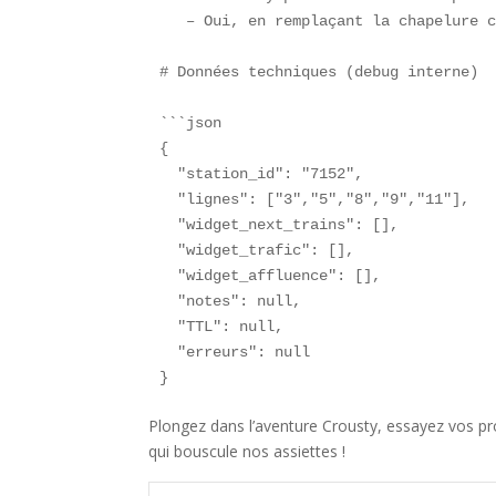
   – Oui, en remplaçant la chapelure c
# Données techniques (debug interne)

```json

{

  "station_id": "7152",

  "lignes": ["3","5","8","9","11"],

  "widget_next_trains": [],

  "widget_trafic": [],

  "widget_affluence": [],

  "notes": null,

  "TTL": null,

  "erreurs": null

}
Plongez dans l’aventure Crousty, essayez vos pr
qui bouscule nos assiettes !