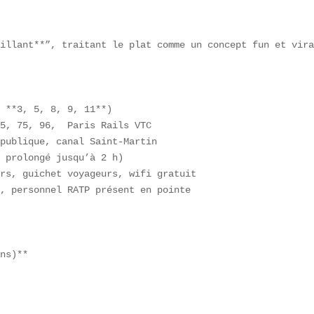
illant**”, traitant le plat comme un concept fun et vira
 **3, 5, 8, 9, 11**)  

5, 75, 96,  Paris Rails VTC  

publique, canal Saint-Martin  

 prolongé jusqu’à 2 h)  

rs, guichet voyageurs, wifi gratuit  

, personnel RATP présent en pointe

ns)**  

  
