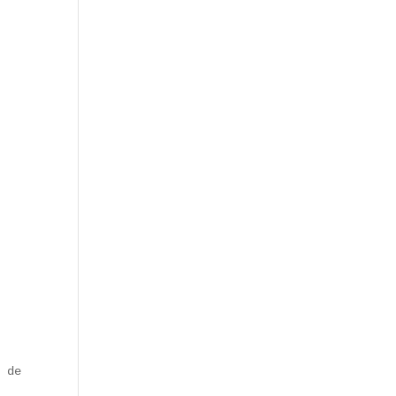
 de convergence des révoltes de 1848, elle accueille auj