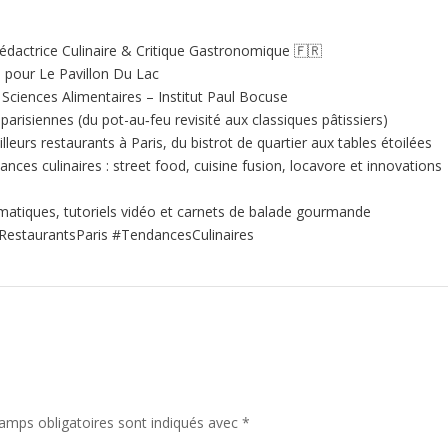
édactrice Culinaire & Critique Gastronomique 🇫🇷
e pour Le Pavillon Du Lac
ciences Alimentaires – Institut Paul Bocuse
 parisiennes (du pot-au‑feu revisité aux classiques pâtissiers)
illeurs restaurants à Paris, du bistrot de quartier aux tables étoilées
nces culinaires : street food, cuisine fusion, locavore et innovations
matiques, tutoriels vidéo et carnets de balade gourmande
RestaurantsParis #TendancesCulinaires
amps obligatoires sont indiqués avec
*