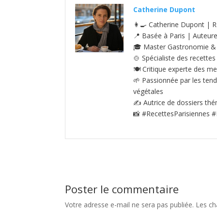
Catherine Dupont
👩‍🍳 Catherine Dupont | R
📍 Basée à Paris | Auteur
🎓 Master Gastronomie & S
🍲 Spécialiste des recettes
🍽️ Critique experte des me
🌱 Passionnée par les tenda
végétales
✍️ Autrice de dossiers thé
📸 #RecettesParisiennes #
Poster le commentaire
Votre adresse e-mail ne sera pas publiée.
Les ch