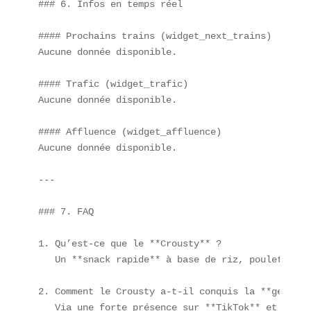
### 6. Infos en temps réel

#### Prochains trains (widget_next_trains)  

Aucune donnée disponible.

#### Trafic (widget_trafic)  

Aucune donnée disponible.

#### Affluence (widget_affluence)  

Aucune donnée disponible.

---

### 7. FAQ

1. Qu’est-ce que le **Crousty** ?  

   Un **snack rapide** à base de riz, poulet pané
2. Comment le Crousty a-t-il conquis la **générat
   Via une forte présence sur **TikTok** et les i