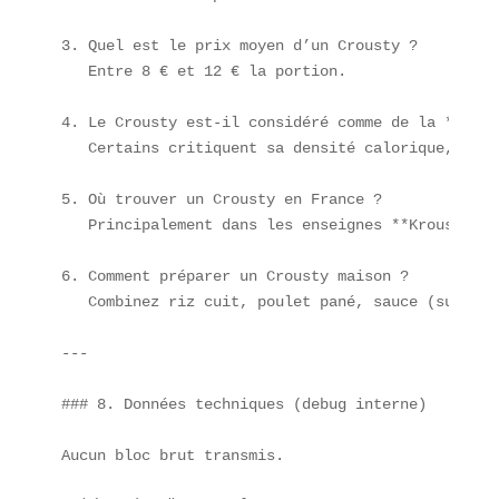
3. Quel est le prix moyen d’un Crousty ?  

   Entre 8 € et 12 € la portion.

4. Le Crousty est-il considéré comme de la **malb
   Certains critiquent sa densité calorique, mais
5. Où trouver un Crousty en France ?  

   Principalement dans les enseignes **Krousty Sa
6. Comment préparer un Crousty maison ?  

   Combinez riz cuit, poulet pané, sauce (sucrée 
---

### 8. Données techniques (debug interne)

Aucun bloc brut transmis.  