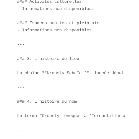
#### Activités culturelles  

- Informations non disponibles.

#### Espaces publics et plein air  

- Informations non disponibles.

---

### 3. L’histoire du lieu

La chaîne **Krousty Sabaïdi**, lancée début 2020 
---

### 4. L’histoire du nom

Le terme “Crousty” évoque la **croustillance** du
---
