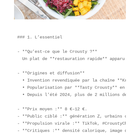
### 1. L’essentiel

- **Qu’est-ce que le Crousty ?**  

  Un plat de **restauration rapide** apparu au mi
- **Origines et diffusion**  

  • Invention revendiquée par la chaîne **Krousty
  • Popularisation par **Tasty Crousty** en **rég
  • Depuis l’été 2024, plus de 2 millions de port
- **Prix moyen :** 8 €–12 €.  

- **Public ciblé :** génération Z, urbains connect
- **Propulsion virale :** TikTok, #CroustyChallen
- **Critiques :** densité calorique, image de **m