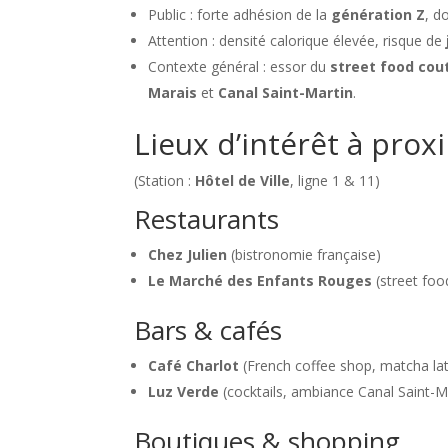
Public : forte adhésion de la
génération Z
, d
Attention : densité calorique élevée, risque de
Contexte général : essor du
street food cou
Marais
et
Canal Saint-Martin
.
Lieux d’intérêt à prox
(Station :
Hôtel de Ville
, ligne 1 & 11)
Restaurants
Chez Julien
(bistronomie française)
Le Marché des Enfants Rouges
(street food
Bars & cafés
Café Charlot
(French coffee shop, matcha lat
Luz Verde
(cocktails, ambiance Canal Saint-M
Boutiques & shopping