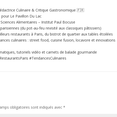
édactrice Culinaire & Critique Gastronomique 🇫🇷
e pour Le Pavillon Du Lac
ciences Alimentaires – Institut Paul Bocuse
 parisiennes (du pot-au‑feu revisité aux classiques pâtissiers)
illeurs restaurants à Paris, du bistrot de quartier aux tables étoilées
nces culinaires : street food, cuisine fusion, locavore et innovations
matiques, tutoriels vidéo et carnets de balade gourmande
RestaurantsParis #TendancesCulinaires
amps obligatoires sont indiqués avec
*