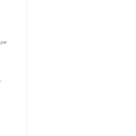
 par
,