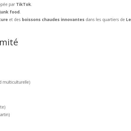
opée par
TikTok
.
junk food
.
ture
et des
boissons chaudes innovantes
dans les quartiers de
L
imité
 multiculturelle)
te)
artin)