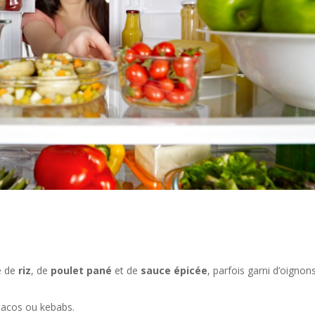
e de
riz
, de
poulet pané
et de
sauce épicée
, parfois garni d’oignon
tacos ou kebabs.