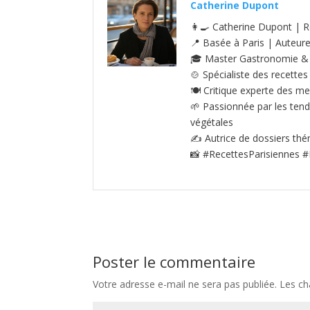
Catherine Dupont
👩‍🍳 Catherine Dupont | R
📍 Basée à Paris | Auteur
🎓 Master Gastronomie & S
🍲 Spécialiste des recettes
🍽️ Critique experte des me
🌱 Passionnée par les tenda
végétales
✍️ Autrice de dossiers thé
📸 #RecettesParisiennes #
Poster le commentaire
Votre adresse e-mail ne sera pas publiée.
Les ch