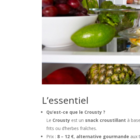
L’essentiel
Qu’est-ce que le Crousty ?
Le
Crousty
est un
snack croustillant
à bas
frits ou d’herbes fraîches.
Prix :
8 – 12 €
,
alternative gourmande
aux 