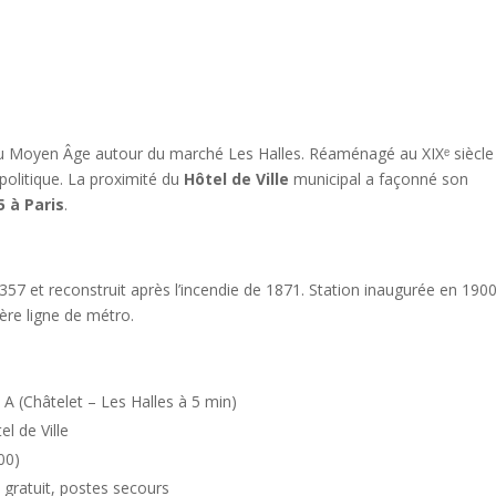
u Moyen Âge autour du marché Les Halles. Réaménagé au XIXᵉ siècle
politique. La proximité du
Hôtel de Ville
municipal a façonné son
5 à Paris
.
 1357 et reconstruit après l’incendie de 1871. Station inaugurée en 1900
ère ligne de métro.
A (Châtelet – Les Halles à 5 min)
el de Ville
00)
i gratuit, postes secours