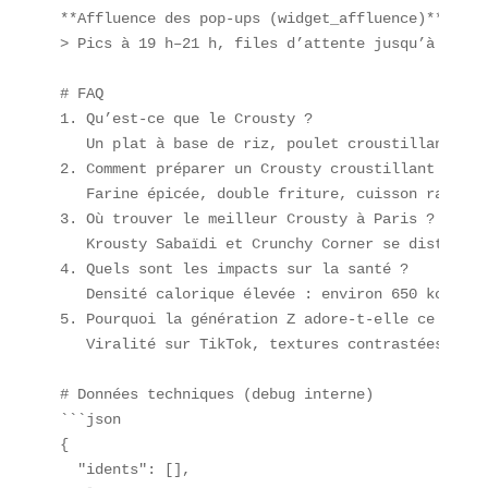
**Affluence des pop-ups (widget_affluence)**  

> Pics à 19 h–21 h, files d’attente jusqu’à 60 min
# FAQ  

1. Qu’est-ce que le Crousty ?  

   Un plat à base de riz, poulet croustillant et s
2. Comment préparer un Crousty croustillant ?  

   Farine épicée, double friture, cuisson rapide 
3. Où trouver le meilleur Crousty à Paris ?  

   Krousty Sabaïdi et Crunchy Corner se distingue
4. Quels sont les impacts sur la santé ?  

   Densité calorique élevée : environ 650 kcal pa
5. Pourquoi la génération Z adore-t-elle ce plat ?
   Viralité sur TikTok, textures contrastées, pri
# Données techniques (debug interne)  

```json

{

  "idents": [],
