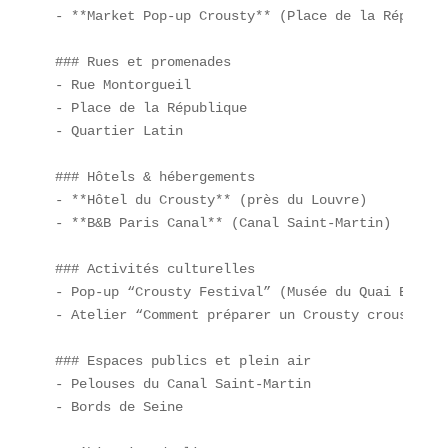
- **Market Pop-up Crousty** (Place de la Républiqu
### Rues et promenades  

- Rue Montorgueil  

- Place de la République  

- Quartier Latin  

### Hôtels & hébergements  

- **Hôtel du Crousty** (près du Louvre)  

- **B&B Paris Canal** (Canal Saint-Martin)  

### Activités culturelles  

- Pop-up “Crousty Festival” (Musée du Quai Branly)
- Atelier “Comment préparer un Crousty croustilla
### Espaces publics et plein air  

- Pelouses du Canal Saint-Martin  

- Bords de Seine  
