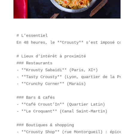
# L’essentiel  

En 48 heures, le **Crousty** s’est imposé comme l
# Lieux d’intérêt à proximité  

### Restaurants  

- **Krousty Sabaïdi** (Paris, XIᵉ)  

- **Tasty Crousty** (Lyon, quartier de la Presqu’î
- **Crunchy Corner** (Marais)  

### Bars & cafés  

- **Café Croust’In** (Quartier Latin)  

- **Le Croquant** (Canal Saint-Martin)  

### Boutiques & shopping  

- **Crousty Shop** (rue Montorgueil) : épicerie f