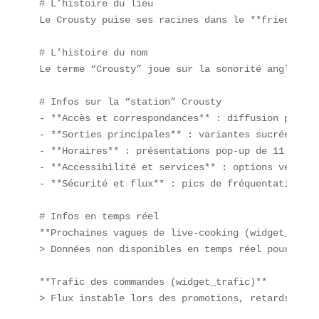
# L’histoire du lieu  

Le Crousty puise ses racines dans le **fried chic
# L’histoire du nom  

Le terme “Crousty” joue sur la sonorité anglophon
# Infos sur la “station” Crousty  

- **Accès et correspondances** : diffusion priori
- **Sorties principales** : variantes sucrée (mie
- **Horaires** : présentations pop-up de 11 h à 23
- **Accessibilité et services** : options vegan, 
- **Sécurité et flux** : pics de fréquentation lo
# Infos en temps réel  

**Prochaines vagues de live-cooking (widget_next_
> Données non disponibles en temps réel pour le p
**Trafic des commandes (widget_trafic)**  

> Flux instable lors des promotions, retards possi