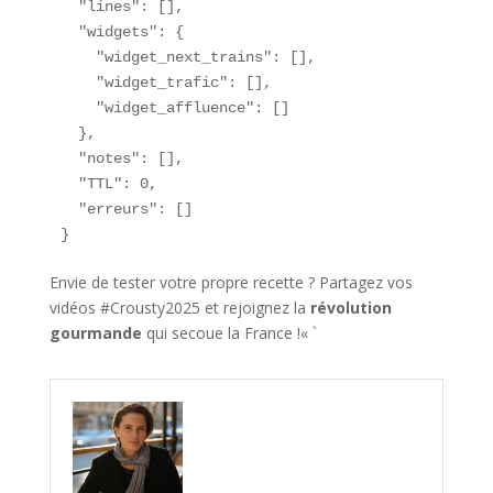
  "lines": [],

  "widgets": {

    "widget_next_trains": [],

    "widget_trafic": [],

    "widget_affluence": []

  },

  "notes": [],

  "TTL": 0,

  "erreurs": []

}
Envie de tester votre propre recette ? Partagez vos
vidéos #Crousty2025 et rejoignez la
révolution
gourmande
qui secoue la France !« `