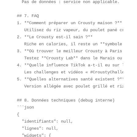
  Pas de données : service non applicable.  

## 7. FAQ  

1. **Comment préparer un Crousty maison ?**  

   Utilisez du riz vapeur, du poulet pané crousti
2. **Le Crousty est-il sain ?**  

   Riche en calories, il reste un **symbole de ma
3. **Où trouver le meilleur Crousty à Paris ?**  

   Testez **Crousty Lab** dans le Marais ou **Caf
4. **Quelle influence TikTok a-t-il eu sur le Cro
   Les challenges et vidéos « #CroustyChallenge »
5. **Quelles alternatives santé existent ?**  

   Version allégée avec poulet grillé et riz compl
## 8. Données techniques (debug interne)  

```json

{

  "identifiants": null,

  "lignes": null,

  "widgets": {
