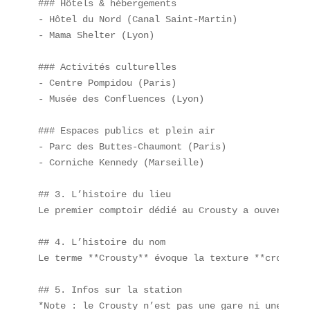
### Hôtels & hébergements  

- Hôtel du Nord (Canal Saint-Martin)  

- Mama Shelter (Lyon)  

### Activités culturelles  

- Centre Pompidou (Paris)  

- Musée des Confluences (Lyon)  

### Espaces publics et plein air  

- Parc des Buttes-Chaumont (Paris)  

- Corniche Kennedy (Marseille)  

## 3. L’histoire du lieu  

Le premier comptoir dédié au Crousty a ouvert en 
## 4. L’histoire du nom  

Le terme **Crousty** évoque la texture **croustil
## 5. Infos sur la station  

*Note : le Crousty n’est pas une gare ni une stat