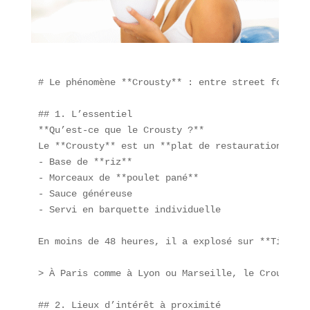
# Le phénomène **Crousty** : entre street food et
## 1. L’essentiel  

**Qu’est-ce que le Crousty ?**  

Le **Crousty** est un **plat de restauration rapi
- Base de **riz**  

- Morceaux de **poulet pané**  

- Sauce généreuse  

- Servi en barquette individuelle  

En moins de 48 heures, il a explosé sur **TikTok*
> À Paris comme à Lyon ou Marseille, le Crousty r
## 2. Lieux d’intérêt à proximité  
