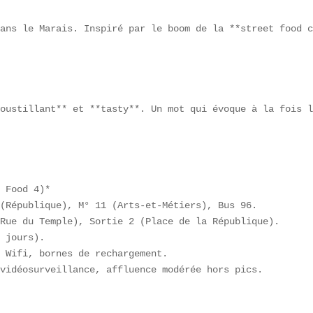
ans le Marais. Inspiré par le boom de la **street food c
oustillant** et **tasty**. Un mot qui évoque à la fois l
 Food 4)*  

(République), M° 11 (Arts-et-Métiers), Bus 96.  

Rue du Temple), Sortie 2 (Place de la République).  

 jours).  

 Wifi, bornes de rechargement.  

vidéosurveillance, affluence modérée hors pics.  
