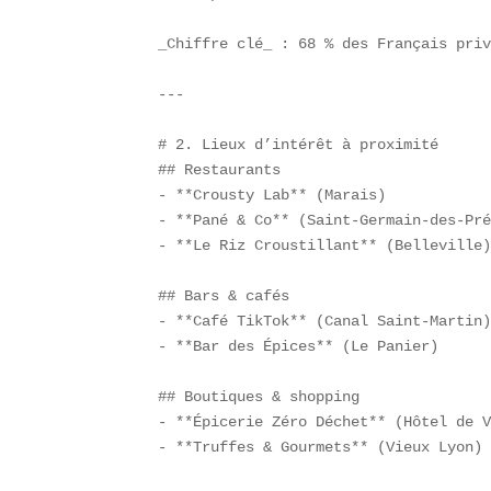
_Chiffre clé_ : 68 % des Français priv
---

# 2. Lieux d’intérêt à proximité  

## Restaurants  

- **Crousty Lab** (Marais)  

- **Pané & Co** (Saint-Germain-des-Pré
- **Le Riz Croustillant** (Belleville)
## Bars & cafés  

- **Café TikTok** (Canal Saint-Martin)
- **Bar des Épices** (Le Panier)  

## Boutiques & shopping  

- **Épicerie Zéro Déchet** (Hôtel de V
- **Truffes & Gourmets** (Vieux Lyon) 