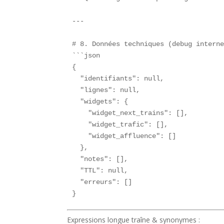
---

# 8. Données techniques (debug interne
```json

{

  "identifiants": null,

  "lignes": null,

  "widgets": {

    "widget_next_trains": [],

    "widget_trafic": [],

    "widget_affluence": []

  },

  "notes": [],

  "TTL": null,

  "erreurs": []

}
Expressions longue traîne & synonymes :