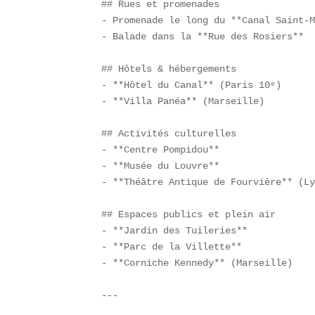
## Rues et promenades  

- Promenade le long du **Canal Saint-M
- Balade dans la **Rue des Rosiers**  
## Hôtels & hébergements  

- **Hôtel du Canal** (Paris 10ᵉ)  

- **Villa Panéa** (Marseille)  

## Activités culturelles  

- **Centre Pompidou**  

- **Musée du Louvre**  

- **Théâtre Antique de Fourvière** (Ly
## Espaces publics et plein air  

- **Jardin des Tuileries**  

- **Parc de la Villette**  

- **Corniche Kennedy** (Marseille)  

---
