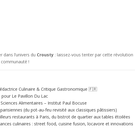
r dans l’univers du
Crousty
: laissez-vous tenter par cette révolution
a communauté !
édactrice Culinaire & Critique Gastronomique 🇫🇷
e pour Le Pavillon Du Lac
ciences Alimentaires – Institut Paul Bocuse
 parisiennes (du pot-au‑feu revisité aux classiques pâtissiers)
illeurs restaurants à Paris, du bistrot de quartier aux tables étoilées
nces culinaires : street food, cuisine fusion, locavore et innovations