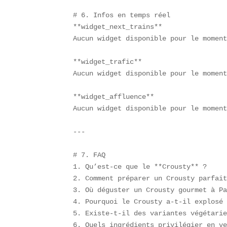
# 6. Infos en temps réel  

**widget_next_trains**  

Aucun widget disponible pour le moment
**widget_trafic**  

Aucun widget disponible pour le moment
**widget_affluence**  

Aucun widget disponible pour le moment
---

# 7. FAQ  

1. Qu’est-ce que le **Crousty** ?  

2. Comment préparer un Crousty parfait
3. Où déguster un Crousty gourmet à Pa
4. Pourquoi le Crousty a-t-il explosé 
5. Existe-t-il des variantes végétarie
6. Quels ingrédients privilégier en ve