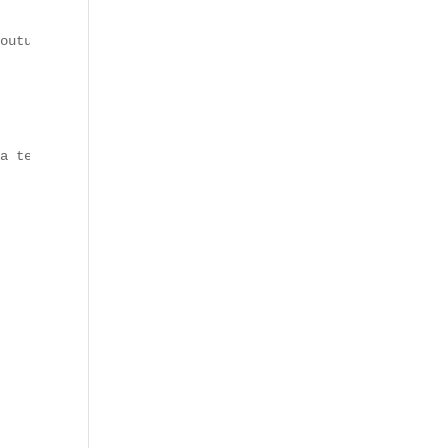
outure**, le concept unit simplicité du geste et ingrédi
a texture et l’expérience gustative.  
