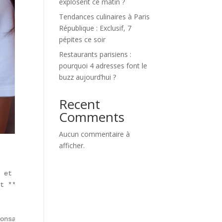
explosent ce matin ?
Tendances culinaires à Paris
République : Exclusif, 7
pépites ce soir
Restaurants parisiens :
pourquoi 4 adresses font le
buzz aujourd’hui ?
Recent
Comments
Aucun commentaire à
afficher.
 et sauce épicée.  

t **Marseille** (Le Panier).  

onsabilité** et adaptation des restaurateurs.  
