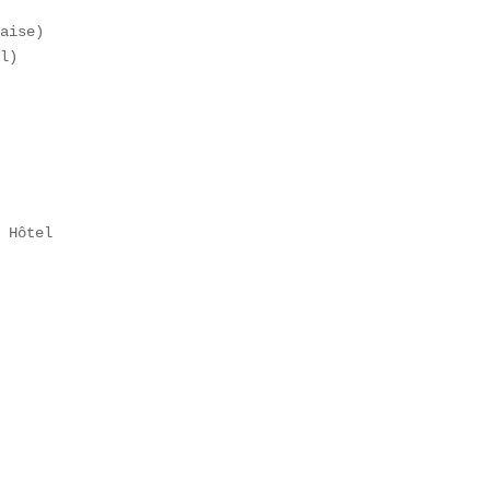
aise)  

l)  

 Hôtel  
