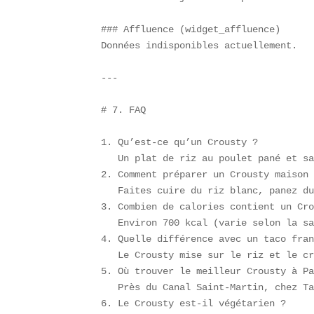
### Affluence (widget_affluence)  

Données indisponibles actuellement.  

---

# 7. FAQ  

1. Qu’est-ce qu’un Crousty ?  

   Un plat de riz au poulet pané et sa
2. Comment préparer un Crousty maison 
   Faites cuire du riz blanc, panez du
3. Combien de calories contient un Cro
   Environ 700 kcal (varie selon la sa
4. Quelle différence avec un taco fran
   Le Crousty mise sur le riz et le cr
5. Où trouver le meilleur Crousty à Pa
   Près du Canal Saint-Martin, chez Ta
6. Le Crousty est-il végétarien ?  
