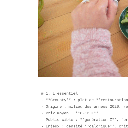
# 1. L’essentiel  

- **Crousty** : plat de **restauration
- Origine : milieu des années 2020, re
- Prix moyen : **8–12 €**.  

- Public cible : **génération Z**, for
- Enjeux : densité **calorique**, crit