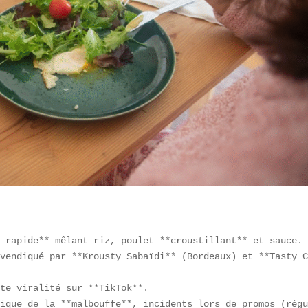
 rapide** mêlant riz, poulet **croustillant** et sauce. 
vendiqué par **Krousty Sabaïdi** (Bordeaux) et **Tasty C
te viralité sur **TikTok**.  

ique de la **malbouffe**, incidents lors de promos (régu