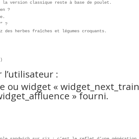
 la version classique reste à base de poulet.  

en ?  

e.  

” ?  

z des herbes fraîches et légumes croquants.

e)  
l’utilisateur :
ne ou widget « widget_next_trai
 widget_affluence » fourni.
mple sandwich sur riz : c’est le reflet d’une génération