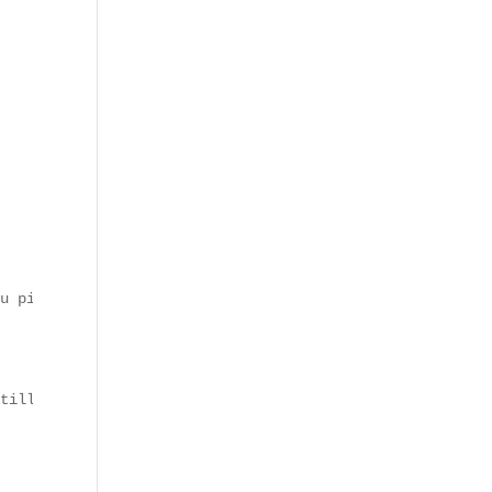
u piquante.  

tilla chaude.  
