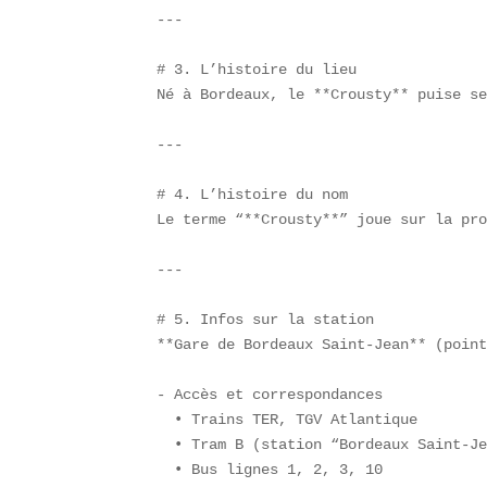
---

# 3. L’histoire du lieu  

Né à Bordeaux, le **Crousty** puise se
---

# 4. L’histoire du nom  

Le terme “**Crousty**” joue sur la pro
---

# 5. Infos sur la station  

**Gare de Bordeaux Saint-Jean** (point
- Accès et correspondances  

  • Trains TER, TGV Atlantique  

  • Tram B (station “Bordeaux Saint-Je
  • Bus lignes 1, 2, 3, 10  
