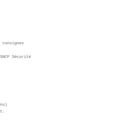
 consignes  

SNCF Sécurité  

ns)  

t.  
