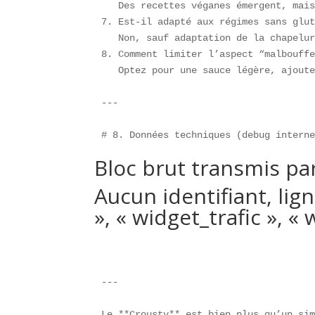
   Des recettes véganes émergent, mais
7. Est-il adapté aux régimes sans glut
   Non, sauf adaptation de la chapelur
8. Comment limiter l’aspect “malbouffe
   Optez pour une sauce légère, ajoute
---

# 8. Données techniques (debug intern
Bloc brut transmis par 
Aucun identifiant, lig
», « widget_trafic », «
---

Le **Crousty** est bien plus qu’un si