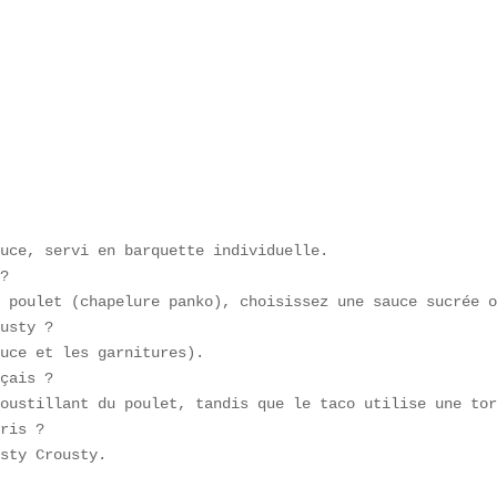
uce, servi en barquette individuelle.  

?  

 poulet (chapelure panko), choisissez une sauce sucrée o
usty ?  

uce et les garnitures).  

çais ?  

oustillant du poulet, tandis que le taco utilise une tor
ris ?  

sty Crousty.  
