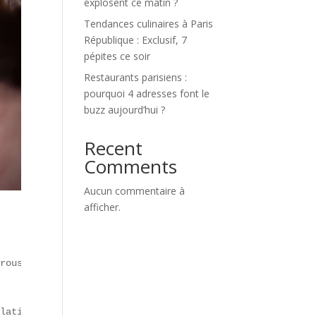
explosent ce matin ?
Tendances culinaires à Paris
République : Exclusif, 7
pépites ce soir
Restaurants parisiens :
pourquoi 4 adresses font le
buzz aujourd’hui ?
Recent
Comments
Aucun commentaire à
afficher.
 

rousty** (Île-de-France).  

lation, sécurité).  
