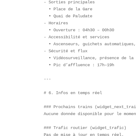
- Sorties principales  

  • Place de la Gare  

  • Quai de Paludate  

- Horaires  

  • Ouverture : 04h30 – 00h30  

- Accessibilité et services  

  • Ascenseurs, guichets automatiques,
- Sécurité et flux  

  • Vidéosurveillance, présence de la 
  • Pic d’affluence : 17h–19h  

---

# 6. Infos en temps réel  

### Prochains trains (widget_next_trai
Aucune donnée disponible pour le momen
### Trafic routier (widget_trafic)  

Pas de mise à jour en temps réel.  
