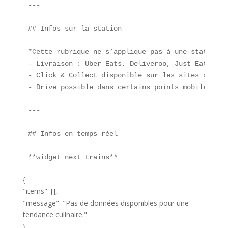
---

## Infos sur la station

*Cette rubrique ne s’applique pas à une station d
- Livraison : Uber Eats, Deliveroo, Just Eat.  

- Click & Collect disponible sur les sites offici
- Drive possible dans certains points mobiles.

---

## Infos en temps réel

**widget_next_trains**  
{
"items": [],
"message": "Pas de données disponibles pour une
tendance culinaire."
}