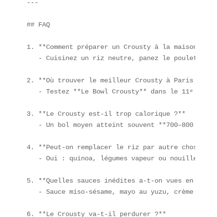
---

## FAQ

1. **Comment préparer un Crousty à la maison ?**  
   - Cuisinez un riz neutre, panez le poulet en c
2. **Où trouver le meilleur Crousty à Paris ?**  

   - Testez **Le Bowl Crousty** dans le 11ᵉ arron
3. **Le Crousty est-il trop calorique ?**  

   - Un bol moyen atteint souvent **700–800 kcal*
4. **Peut-on remplacer le riz par autre chose ?** 
   - Oui : quinoa, légumes vapeur ou nouilles de 
5. **Quelles sauces inédites a-t-on vues en 2024 ?
   - Sauce miso-sésame, mayo au yuzu, crème d’avo
6. **Le Crousty va-t-il perdurer ?**  
