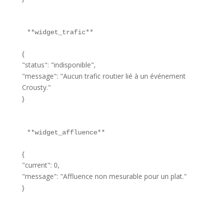
**widget_trafic**  
{
"status": "indisponible",
"message": "Aucun trafic routier lié à un événement
Crousty."
}
**widget_affluence**  
{
"current": 0,
"message": "Affluence non mesurable pour un plat."
}