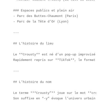
### Espaces publics et plein air  

- Parc des Buttes-Chaumont (Paris)  

- Parc de la Tête d’Or (Lyon)  

---

## L’histoire du lieu

Le **Crousty** est né d’un pop-up improvisé à Par
Rapidement repris sur **TikTok**, le format a été
---

## L’histoire du nom

Le terme **“Crousty”** joue sur le mot **croustil
Son suffixe en “-y” évoque l’univers urbain et an