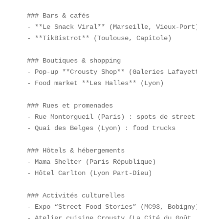
### Bars & cafés  

- **Le Snack Viral** (Marseille, Vieux-Port)  

- **TikBistrot** (Toulouse, Capitole)  

### Boutiques & shopping  

- Pop-up **Crousty Shop** (Galeries Lafayette, Par
- Food market **Les Halles** (Lyon)  

### Rues et promenades  

- Rue Montorgueil (Paris) : spots de street food  
- Quai des Belges (Lyon) : food trucks  

### Hôtels & hébergements  

- Mama Shelter (Paris République)  

- Hôtel Carlton (Lyon Part-Dieu)  

### Activités culturelles  

- Expo “Street Food Stories” (MC93, Bobigny)  

- Atelier cuisine Crousty (La Cité du Goût, Lyon) 