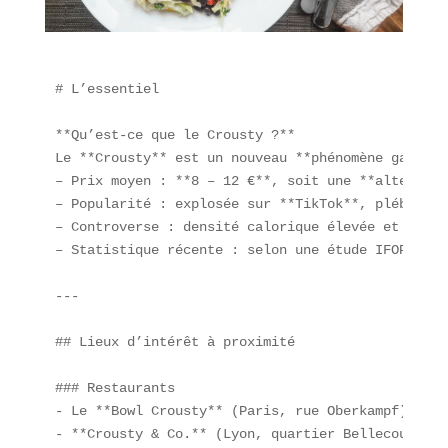
# L’essentiel

**Qu’est-ce que le Crousty ?**  

Le **Crousty** est un nouveau **phénomène gastron
– Prix moyen : **8 – 12 €**, soit une **alternati
– Popularité : explosée sur **TikTok**, plébiscit
– Controverse : densité calorique élevée et criti
– Statistique récente : selon une étude IFOP de 2
---

## Lieux d’intérêt à proximité

### Restaurants  

- Le **Bowl Crousty** (Paris, rue Oberkampf)  

- **Crousty & Co.** (Lyon, quartier Bellecour)  
