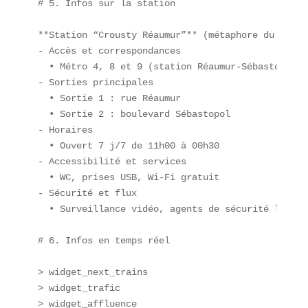
# 5. Infos sur la station

**Station “Crousty Réaumur”** (métaphore du lieu 
- Accès et correspondances  

  • Métro 4, 8 et 9 (station Réaumur-Sébastopol)  
- Sorties principales  

  • Sortie 1 : rue Réaumur  

  • Sortie 2 : boulevard Sébastopol  

- Horaires  

  • Ouvert 7 j/7 de 11h00 à 00h30  

- Accessibilité et services  

  • WC, prises USB, Wi-Fi gratuit  

- Sécurité et flux  

  • Surveillance vidéo, agents de sécurité lors d
# 6. Infos en temps réel

> widget_next_trains  

> widget_trafic  

> widget_affluence  
