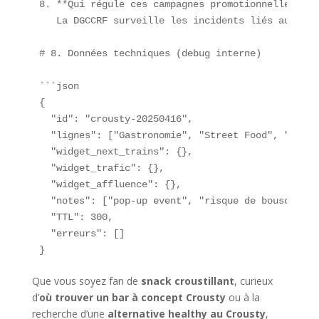
8. **Qui régule ces campagnes promotionnelles mas
   La DGCCRF surveille les incidents liés aux ras
# 8. Données techniques (debug interne)

```json

{

  "id": "crousty-20250416",

  "lignes": ["Gastronomie", "Street Food", "Bars 
  "widget_next_trains": {},

  "widget_trafic": {},

  "widget_affluence": {},

  "notes": ["pop-up event", "risque de bousculade"
  "TTL": 300,

  "erreurs": []

}
Que vous soyez fan de
snack croustillant
, curieux
d’
où trouver un bar à concept Crousty
ou à la
recherche d’une
alternative healthy au Crousty
,