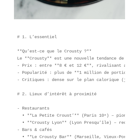
# 1. L’essentiel

**Qu’est-ce que le Crousty ?**  

Le **Crousty** est une nouvelle tendance de **str
- Prix : entre **8 € et 12 €**, rivalisant avec l
- Popularité : plus de **1 million de portions ve
- Critiques : dense sur le plan calorique (jusqu’
# 2. Lieux d’intérêt à proximité

- Restaurants  

  • **La Petite Croust’** (Paris 10ᵉ) – pionnier 
  • **Crousty Lyon** (Lyon Presqu’île) – record d
- Bars & cafés  

  • **Le Crousty Bar** (Marseille, Vieux-Port) – 