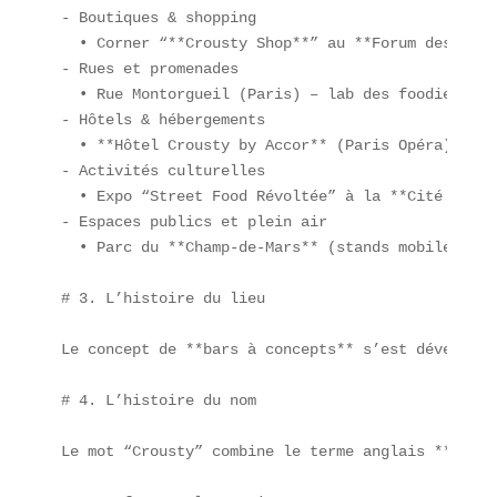
- Boutiques & shopping  

  • Corner “**Crousty Shop**” au **Forum des Halle
- Rues et promenades  

  • Rue Montorgueil (Paris) – lab des foodies  

- Hôtels & hébergements  

  • **Hôtel Crousty by Accor** (Paris Opéra) – fo
- Activités culturelles  

  • Expo “Street Food Révoltée” à la **Cité de la
- Espaces publics et plein air  

  • Parc du **Champ-de-Mars** (stands mobiles lor
# 3. L’histoire du lieu

Le concept de **bars à concepts** s’est développé
# 4. L’histoire du nom

Le mot “Crousty” combine le terme anglais **crisp