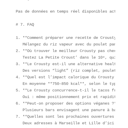
Pas de données en temps réel disponibles actuelle
# 7. FAQ

1. **Comment préparer une recette de Crousty maiso
   Mélangez du riz vapeur avec du poulet pané ult
2. **Où trouver le meilleur Crousty pas cher à Pa
   Testez La Petite Croust’ dans le 10ᵉ, qui prop
3. **Le Crousty est-il une alternative healthy ?**
   Des versions “light” (riz complet, poulet gril
4. **Quel est l’impact calorique du Crousty ?**  

   En moyenne **750–850 kcal**, selon le type de s
5. **Le Crousty concurrence-t-il le tacos français
   Oui : même positionnement prix et rapidité de 
6. **Peut-on proposer des options véganes ?**  

   Plusieurs bars envisagent une panure à base de
7. **Quelles sont les prochaines ouvertures ?**  

   Deux adresses à Marseille et Lille d’ici fin 20