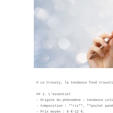
# Le Crousty, la tendance food crousti
## 1. L’essentiel  

- Origine du phénomène : tendance culi
- Composition : **riz**, **poulet pané
- Prix moyen : 8 €–12 €.  
