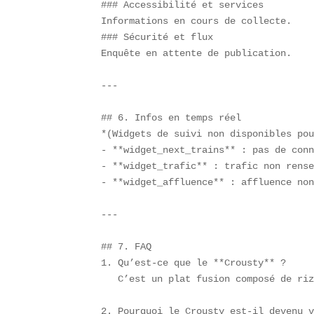
### Accessibilité et services  

Informations en cours de collecte.  

### Sécurité et flux  

Enquête en attente de publication.

---

## 6. Infos en temps réel  

*(Widgets de suivi non disponibles pou
- **widget_next_trains** : pas de conn
- **widget_trafic** : trafic non rense
- **widget_affluence** : affluence non
---

## 7. FAQ  

1. Qu’est-ce que le **Crousty** ?  

   C’est un plat fusion composé de riz
2. Pourquoi le Crousty est-il devenu v