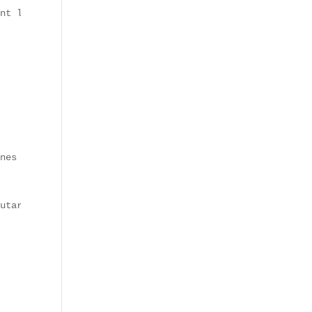
nt la Génération Z.  

nes végétales.  

utarde douce.  
