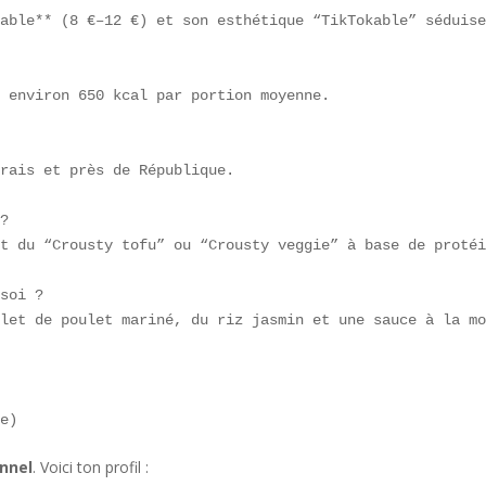
able** (8 €–12 €) et son esthétique “TikTokable” séduise
 environ 650 kcal par portion moyenne.  

rais et près de République.  

?  

t du “Crousty tofu” ou “Crousty veggie” à base de protéi
soi ?  

let de poulet mariné, du riz jasmin et une sauce à la mo
ne)  
onnel
. Voici ton profil :