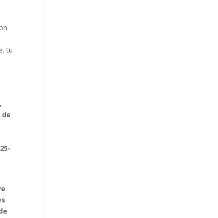
ton
e, tu
,
é de
025-
e
ve
es
 de