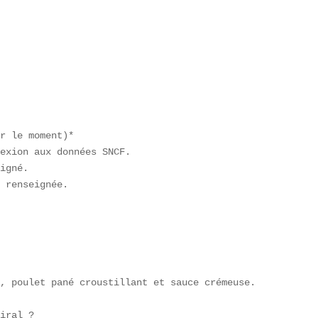
r le moment)*  

exion aux données SNCF.  

igné.  

 renseignée.  

, poulet pané croustillant et sauce crémeuse.  

iral ?  
