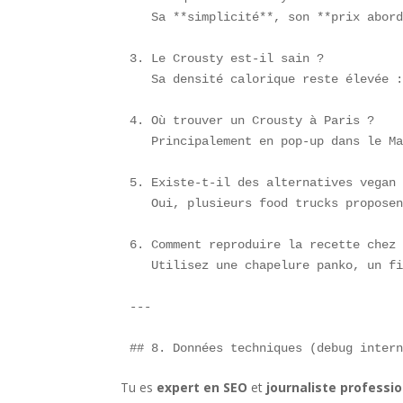
   Sa **simplicité**, son **prix abord
3. Le Crousty est-il sain ?  

   Sa densité calorique reste élevée :
4. Où trouver un Crousty à Paris ?  

   Principalement en pop-up dans le Ma
5. Existe-t-il des alternatives vegan 
   Oui, plusieurs food trucks proposen
6. Comment reproduire la recette chez 
   Utilisez une chapelure panko, un fi
---

## 8. Données techniques (debug inter
Tu es
expert en SEO
et
journaliste professi