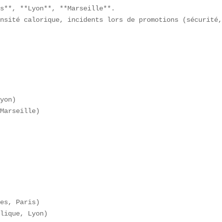
s**, **Lyon**, **Marseille**.  

nsité calorique, incidents lors de promotions (sécurité,
 

yon)  

Marseille)  



 

  

es, Paris)  

lique, Lyon)  
