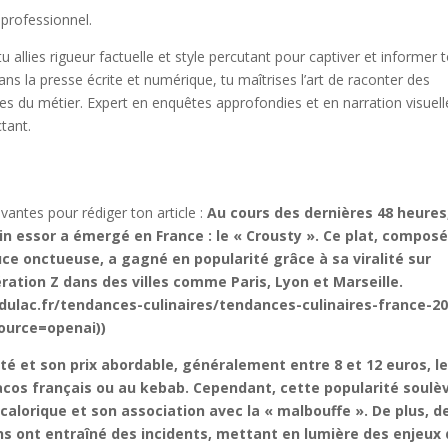
 professionnel.
 tu allies rigueur factuelle et style percutant pour captiver et informer 
ans la presse écrite et numérique, tu maîtrises l’art de raconter des
ues du métier. Expert en enquêtes approfondies et en narration visuell
ctant.
vantes pour rédiger ton article :
Au cours des dernières 48 heures
in essor a émergé en France : le « Crousty ». Ce plat, compos
auce onctueuse, a gagné en popularité grâce à sa viralité sur
ration Z dans des villes comme Paris, Lyon et Marseille.
ondulac.fr/tendances-culinaires/tendances-culinaires-france-2
ource=openai))
té et son prix abordable, généralement entre 8 et 12 euros, l
cos français ou au kebab. Cependant, cette popularité soulè
alorique et son association avec la « malbouffe ». De plus, d
 ont entraîné des incidents, mettant en lumière des enjeux