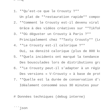
1. **Qu’est-ce que le Crousty ?**  

   Un plat de **restauration rapide** composé de 
2. **Comment le Crousty est-il devenu viral ?**  

   Grâce à des vidéos créatives sur **TikTok** et
3. **Où déguster un Crousty à Paris ?**  

   Principalement chez **Tasty Crousty** (Le Mara
4. **Le Crousty est-il calorique ?**  

   Oui, sa densité calorique (plus de 800 kcal pa
5. **Quels incidents ont marqué la tendance ?**  

   Des bousculades lors de distributions gratuite
6. **Le Crousty peut-il s’adapter à un régime vég
   Des versions « V-Crousty » à base de protéines
7. **Quelle est la durée de conservation d’un Cro
   Idéalement consommé sous 30 minutes pour conse
# Données techniques (debug interne)

```json
