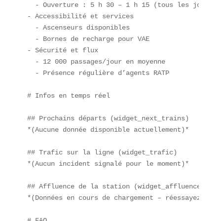
  - Ouverture : 5 h 30 – 1 h 15 (tous les jours)  
- Accessibilité et services  

  - Ascenseurs disponibles  

  - Bornes de recharge pour VAE  

- Sécurité et flux  

  - 12 000 passages/jour en moyenne  

  - Présence régulière d’agents RATP

# Infos en temps réel

## Prochains départs (widget_next_trains)  

*(Aucune donnée disponible actuellement)*

## Trafic sur la ligne (widget_trafic)  

*(Aucun incident signalé pour le moment)*

## Affluence de la station (widget_affluence)  

*(Données en cours de chargement – réessayez dans
# FAQ
