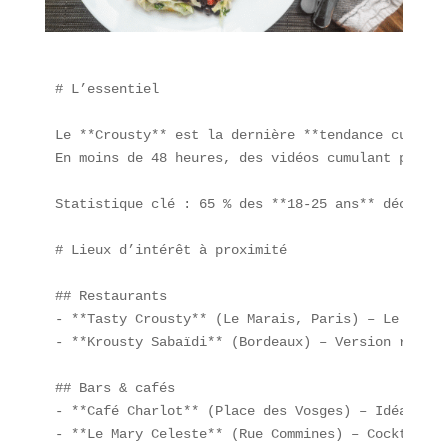
# L’essentiel

Le **Crousty** est la dernière **tendance culinai
En moins de 48 heures, des vidéos cumulant plus d
Statistique clé : 65 % des **18-25 ans** déclaren
# Lieux d’intérêt à proximité

## Restaurants  

- **Tasty Crousty** (Le Marais, Paris) – Le spot 
- **Krousty Sabaïdi** (Bordeaux) – Version revisi
## Bars & cafés  

- **Café Charlot** (Place des Vosges) – Idéal pou
- **Le Mary Celeste** (Rue Commines) – Cocktails 