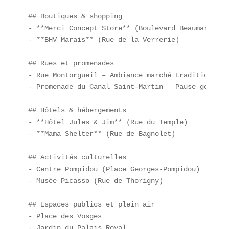
## Boutiques & shopping  

- **Merci Concept Store** (Boulevard Beaumarchais)
- **BHV Marais** (Rue de la Verrerie)  

## Rues et promenades  

- Rue Montorgueil – Ambiance marché traditionnel  
- Promenade du Canal Saint-Martin – Pause gourman
## Hôtels & hébergements  

- **Hôtel Jules & Jim** (Rue du Temple)  

- **Mama Shelter** (Rue de Bagnolet)  

## Activités culturelles  

- Centre Pompidou (Place Georges-Pompidou)  

- Musée Picasso (Rue de Thorigny)  

## Espaces publics et plein air  

- Place des Vosges  

- Jardin du Palais Royal  
