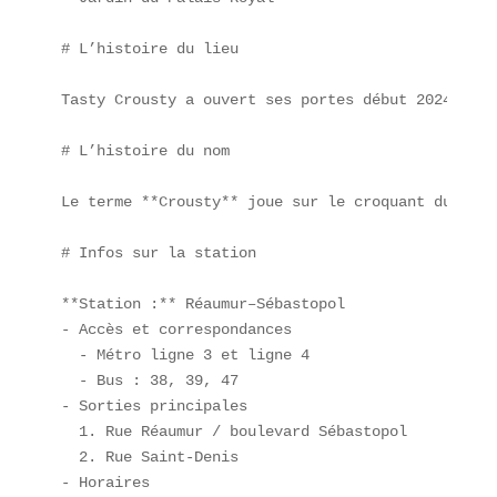
# L’histoire du lieu

Tasty Crousty a ouvert ses portes début 2024 dans
# L’histoire du nom

Le terme **Crousty** joue sur le croquant du poul
# Infos sur la station

**Station :** Réaumur–Sébastopol  

- Accès et correspondances  

  - Métro ligne 3 et ligne 4  

  - Bus : 38, 39, 47  

- Sorties principales  

  1. Rue Réaumur / boulevard Sébastopol  

  2. Rue Saint-Denis  

- Horaires  
