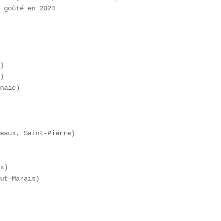
 goûté en 2024  

)  

)  

naie)

eaux, Saint-Pierre)

x)  

ut-Marais)
