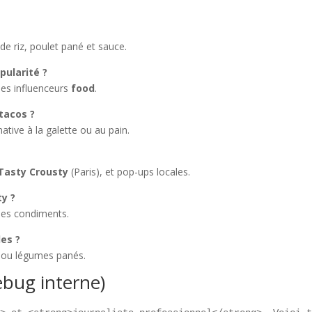
 riz, poulet pané et sauce.
pularité ?
des influenceurs
food
.
tacos ?
rnative à la galette ou au pain.
Tasty Crousty
(Paris), et pop-ups locales.
ty ?
 les condiments.
les ?
 ou légumes panés.
ebug interne)