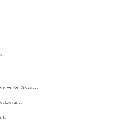
s

 de vente Crousty.
restaurant.
éel.