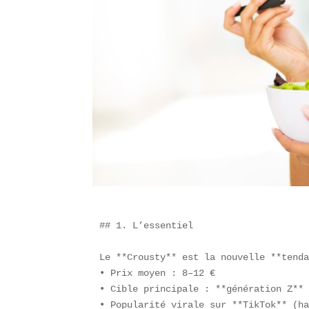
## 1. L’essentiel

Le **Crousty** est la nouvelle **tenda
• Prix moyen : 8–12 €  

• Cible principale : **génération Z** 
• Popularité virale sur **TikTok** (ha