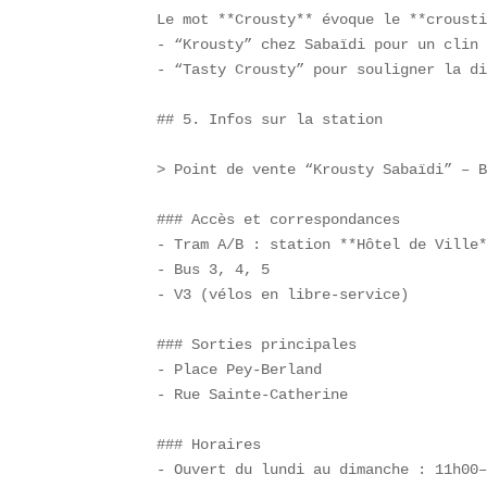
Le mot **Crousty** évoque le **crousti
- “Krousty” chez Sabaïdi pour un clin 
- “Tasty Crousty” pour souligner la di
## 5. Infos sur la station

> Point de vente “Krousty Sabaïdi” – B
### Accès et correspondances  

- Tram A/B : station **Hôtel de Ville*
- Bus 3, 4, 5  

- V3 (vélos en libre-service)

### Sorties principales  

- Place Pey-Berland  

- Rue Sainte-Catherine

### Horaires  

- Ouvert du lundi au dimanche : 11h00–