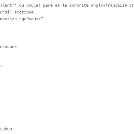
llant** du poulet pané et la sonorité anglo-française tr
d’œil exotique.  

mension “goûteuse”.

ordeaux

*  

23h00
