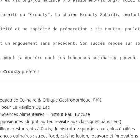
g> et <strong>journaliste professionnel</strong>. Voici t
ternité du "Crousty". La chaîne Krousty Sabaïdi, implant
icité et sa rapidité de préparation : riz neutre, poulet
t un engouement sans précédent. Son succès repose sur so
itement la manière dont les tendances culinaires peuvent
er
Crousty
préféré !
édactrice Culinaire & Critique Gastronomique 🇫🇷
e pour Le Pavillon Du Lac
ciences Alimentaires – Institut Paul Bocuse
 parisiennes (du pot-au‑feu revisité aux classiques pâtissiers)
illeurs restaurants à Paris, du bistrot de quartier aux tables étoilées
nces culinaires : street food, cuisine fusion, locavore et innovations