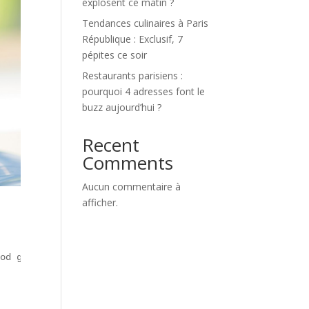
explosent ce matin ?
Tendances culinaires à Paris
République : Exclusif, 7
pépites ce soir
Restaurants parisiens :
pourquoi 4 adresses font le
buzz aujourd’hui ?
Recent
Comments
Aucun commentaire à
afficher.
od gourmande** et rapidité. Apparue au milieu des années