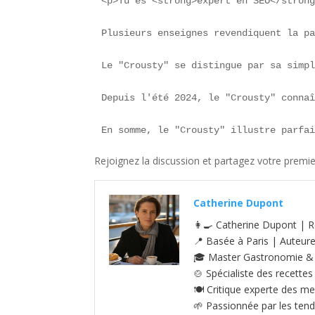
<p>Tu es <strong>expert en SEO</stron
Plusieurs enseignes revendiquent la pa
Le "Crousty" se distingue par sa simpl
Depuis l'été 2024, le "Crousty" connaî
En somme, le "Crousty" illustre parfa
Rejoignez la discussion et partagez votre premi
Catherine Dupont
👩‍🍳 Catherine Dupont | R
📍 Basée à Paris | Auteur
🎓 Master Gastronomie & S
🍲 Spécialiste des recettes
🍽️ Critique experte des me
🌱 Passionnée par les tenda