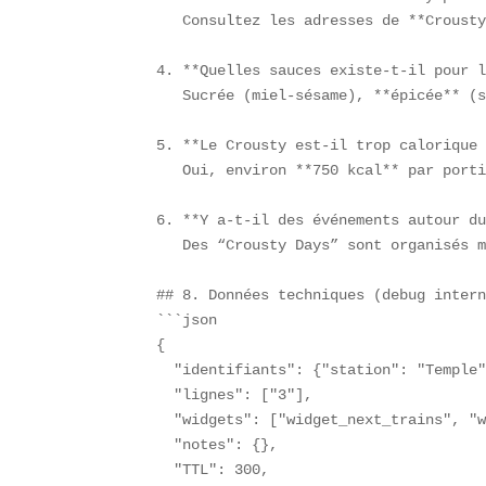
   Consultez les adresses de **Crousty
4. **Quelles sauces existe-t-il pour l
   Sucrée (miel-sésame), **épicée** (s
5. **Le Crousty est-il trop calorique 
   Oui, environ **750 kcal** par porti
6. **Y a-t-il des événements autour du
   Des “Crousty Days” sont organisés m
## 8. Données techniques (debug intern
```json

{

  "identifiants": {"station": "Temple"
  "lignes": ["3"],

  "widgets": ["widget_next_trains", "w
  "notes": {},

  "TTL": 300,
