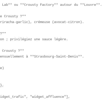
 Lab** ou **Crousty Factory** autour du **Louvre**.  

e Crousty ?**  

riracha-garlic), crémeuse (avocat-citron).  

?**  

on ; privilégiez une sauce légère.  

 Crousty ?**  

ensuellement à **Strasbourg-Saint-Denis**.  

e)  

},

idget_trafic", "widget_affluence"],
