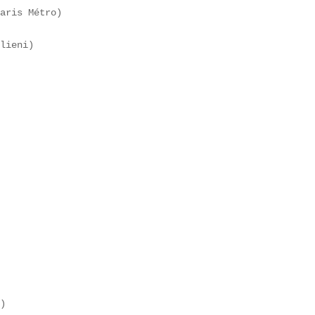
aris Métro)  

lieni)  



)  
