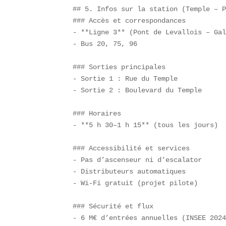
## 5. Infos sur la station (Temple – P
### Accès et correspondances  

- **Ligne 3** (Pont de Levallois – Gal
- Bus 20, 75, 96  

### Sorties principales  

- Sortie 1 : Rue du Temple  

- Sortie 2 : Boulevard du Temple  

### Horaires  

- **5 h 30–1 h 15** (tous les jours)  
### Accessibilité et services  

- Pas d’ascenseur ni d’escalator  

- Distributeurs automatiques  

- Wi-Fi gratuit (projet pilote)  

### Sécurité et flux  

- 6 M€ d’entrées annuelles (INSEE 2024