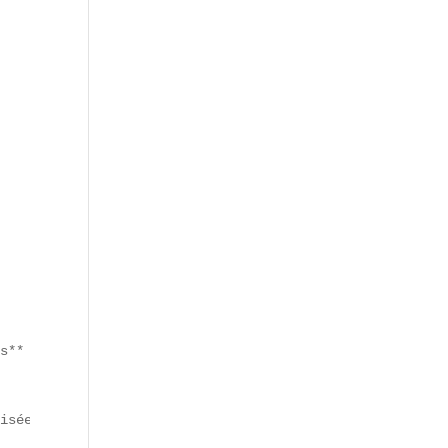
s** qui ont bondi de 25 % selon une étude **FoodTrend 20
isée évoque à la fois le **croustillant** du poulet et l