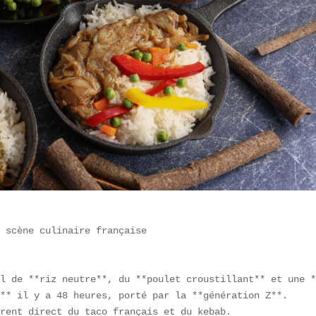
 scène culinaire française

l de **riz neutre**, du **poulet croustillant** et une *
** il y a 48 heures, porté par la **génération Z**.  

rent direct du taco français et du kebab.  
