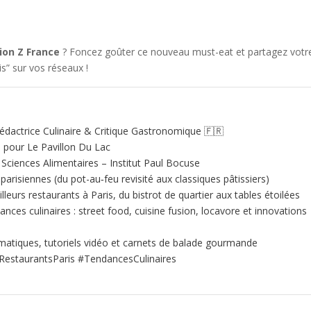
ion Z France
? Foncez goûter ce nouveau must-eat et partagez votr
s” sur vos réseaux !
édactrice Culinaire & Critique Gastronomique 🇫🇷
e pour Le Pavillon Du Lac
ciences Alimentaires – Institut Paul Bocuse
 parisiennes (du pot-au‑feu revisité aux classiques pâtissiers)
illeurs restaurants à Paris, du bistrot de quartier aux tables étoilées
nces culinaires : street food, cuisine fusion, locavore et innovations
matiques, tutoriels vidéo et carnets de balade gourmande
RestaurantsParis #TendancesCulinaires