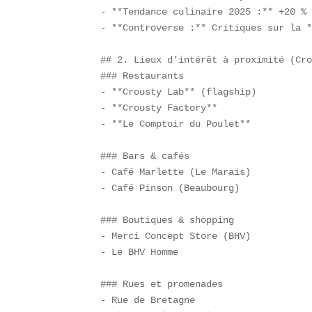
- **Tendance culinaire 2025 :** +20 % 
- **Controverse :** Critiques sur la *
## 2. Lieux d’intérêt à proximité (Cro
### Restaurants  

- **Crousty Lab** (flagship)  

- **Crousty Factory**  

- **Le Comptoir du Poulet**  

### Bars & cafés  

- Café Marlette (Le Marais)  

- Café Pinson (Beaubourg)  

### Boutiques & shopping  

- Merci Concept Store (BHV)  

- Le BHV Homme  

### Rues et promenades  

- Rue de Bretagne  
