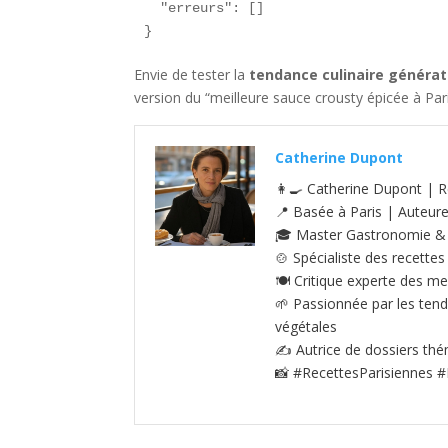
  "erreurs": []

}
Envie de tester la
tendance culinaire générat
version du “meilleure sauce crousty épicée à Pari
Catherine Dupont
👩‍🍳 Catherine Dupont | R
📍 Basée à Paris | Auteur
🎓 Master Gastronomie & S
🍲 Spécialiste des recettes
🍽️ Critique experte des me
🌱 Passionnée par les tenda
végétales
✍️ Autrice de dossiers thé
📸 #RecettesParisiennes #