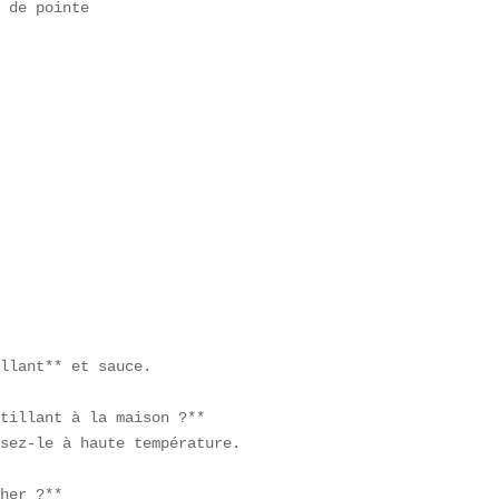
 de pointe  

  

  

  

llant** et sauce.  

tillant à la maison ?**  

sez-le à haute température.  

her ?**  
