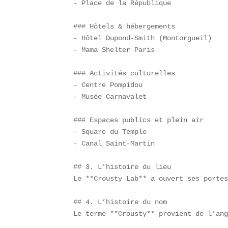
- Place de la République  

### Hôtels & hébergements  

- Hôtel Dupond-Smith (Montorgueil)  

- Mama Shelter Paris  

### Activités culturelles  

- Centre Pompidou  

- Musée Carnavalet  

### Espaces publics et plein air  

- Square du Temple  

- Canal Saint-Martin  

## 3. L’histoire du lieu  

Le **Crousty Lab** a ouvert ses portes
## 4. L’histoire du nom  

Le terme **Crousty** provient de l’ang