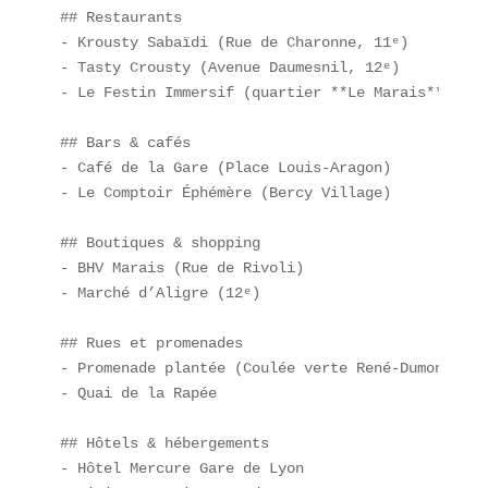
## Restaurants  

- Krousty Sabaïdi (Rue de Charonne, 11ᵉ)  

- Tasty Crousty (Avenue Daumesnil, 12ᵉ)  

- Le Festin Immersif (quartier **Le Marais**)  

## Bars & cafés  

- Café de la Gare (Place Louis-Aragon)  

- Le Comptoir Éphémère (Bercy Village)  

## Boutiques & shopping  

- BHV Marais (Rue de Rivoli)  

- Marché d’Aligre (12ᵉ)  

## Rues et promenades  

- Promenade plantée (Coulée verte René-Dumont)  

- Quai de la Rapée  

## Hôtels & hébergements  

- Hôtel Mercure Gare de Lyon  
