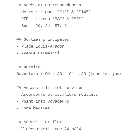
## Accès et correspondances  

- Métro : lignes **1** & **14**  

- RER : lignes **A** & **D**  

- Bus : 20, 24, 57, 61  

## Sorties principales  

- Place Louis-Aragon  

- Avenue Daumesnil  

## Horaires  

Ouverture : 04 h 30 – 01 h 30 (tous les jours)

## Accessibilité et services  

- Ascenseurs et escaliers roulants  

- Point info voyageurs  

- Zone bagages  

## Sécurité et flux  

- Vidéosurveillance 24 h/24  
