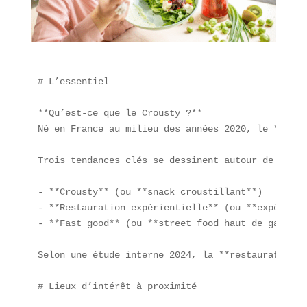
# L’essentiel

**Qu’est-ce que le Crousty ?**  

Né en France au milieu des années 2020, le **Crou
Trois tendances clés se dessinent autour de la **
- **Crousty** (ou **snack croustillant**)  

- **Restauration expérientielle** (ou **expérienc
- **Fast good** (ou **street food haut de gamme**)
Selon une étude interne 2024, la **restauration e
# Lieux d’intérêt à proximité
