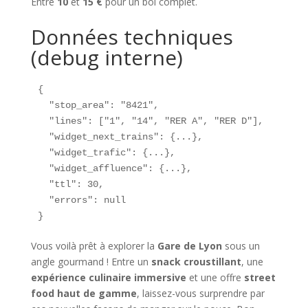
Entre
10
et
15 €
pour un bol complet.
Données techniques
(debug interne)
{

  "stop_area": "8421",

  "lines": ["1", "14", "RER A", "RER D"],

  "widget_next_trains": {...},

  "widget_trafic": {...},

  "widget_affluence": {...},

  "ttl": 30,

  "errors": null

}
Vous voilà prêt à explorer la
Gare de Lyon
sous un
angle gourmand ! Entre un
snack croustillant
, une
expérience culinaire immersive
et une offre
street
food haut de gamme
, laissez-vous surprendre par