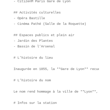
- CitizenM Paris Gare de Lyon  

## Activités culturelles  

- Opéra Bastille  

- Cinéma Pathé (Salle de la Roquette)  

## Espaces publics et plein air  

- Jardin des Plantes  

- Bassin de l’Arsenal  

# L’histoire du lieu

Inaugurée en 1855, la **Gare de Lyon** recueille 
# L’histoire du nom

Le nom rend hommage à la ville de **Lyon**, porte
# Infos sur la station
