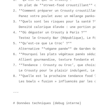
   Un plat de **street-food croustillant** compos
2. **Comment préparer un Crousty croustillant che
   Panez votre poulet avec un mélange panko-épice
3. **Quels sont les risques pour la santé ?**  

   Densité calorique élevée : une portion peut dé
4. **Où déguster un Crousty à Paris ?**  

   Testez le Crousty Bar (République), Le Food Ma
5. **Qu’est-ce que Le Croc’ ?**  

   Alternative **végane panée** de Garden Gourmet
6. **Pourquoi les plats végétaux panés séduisent-
   Allient gourmandise, texture fondante et respo
7. **Tendance : Crousty ou Croc’, que choisir ?** 
   Le Crousty pour le plaisir indulgent, Le Croc’
8. **Quelle est la prochaine tendance food ?**  

   Les bowls « fusion » influencés par les cuisin
---

# Données techniques (debug interne)  