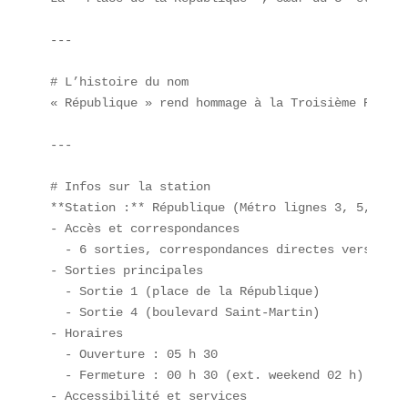
---

# L’histoire du nom  

« République » rend hommage à la Troisième Républ
---

# Infos sur la station  

**Station :** République (Métro lignes 3, 5, 8, 9,
- Accès et correspondances  

  - 6 sorties, correspondances directes vers Chât
- Sorties principales  

  - Sortie 1 (place de la République)  

  - Sortie 4 (boulevard Saint-Martin)  

- Horaires  

  - Ouverture : 05 h 30  

  - Fermeture : 00 h 30 (ext. weekend 02 h)  

- Accessibilité et services  
