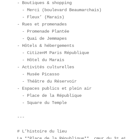
- Boutiques & shopping  

  - Merci (boulevard Beaumarchais)  

  - Fleux’ (Marais)  

- Rues et promenades  

  - Promenade Plantée  

  - Quai de Jemmapes  

- Hôtels & hébergements  

  - CitizenM Paris Répu­blique  

  - Hôtel du Marais  

- Activités culturelles  

  - Musée Picasso  

  - Théâtre du Réservoir  

- Espaces publics et plein air  

  - Place de la République  

  - Square du Temple  

---

# L’histoire du lieu  

La **Place de la République**, cœur du 3ᵉ et 10ᵉ 