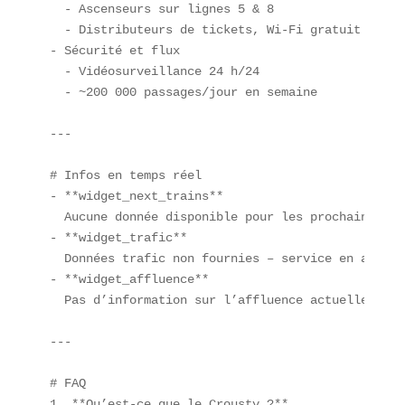
  - Ascenseurs sur lignes 5 & 8  

  - Distributeurs de tickets, Wi-Fi gratuit  

- Sécurité et flux  

  - Vidéosurveillance 24 h/24  

  - ~200 000 passages/jour en semaine  

---

# Infos en temps réel  

- **widget_next_trains**  

  Aucune donnée disponible pour les prochains trai
- **widget_trafic**  

  Données trafic non fournies – service en attente
- **widget_affluence**  

  Pas d’information sur l’affluence actuelle.

---

# FAQ  

1. **Qu’est-ce que le Crousty ?**  
