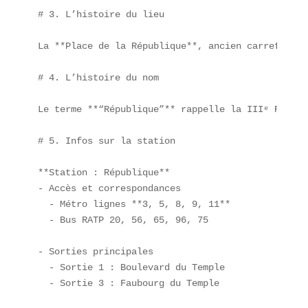
# 3. L’histoire du lieu

La **Place de la République**, ancien carrefour m
# 4. L’histoire du nom

Le terme **“République”** rappelle la IIIᵉ Républ
# 5. Infos sur la station

**Station : République**  

- Accès et correspondances  

  - Métro lignes **3, 5, 8, 9, 11**  

  - Bus RATP 20, 56, 65, 96, 75  

- Sorties principales  

  - Sortie 1 : Boulevard du Temple  

  - Sortie 3 : Faubourg du Temple  
