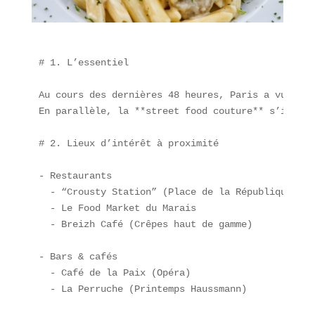
# 1. L’essentiel

Au cours des dernières 48 heures, Paris a vu émer
En parallèle, la **street food couture** s’instal
# 2. Lieux d’intérêt à proximité

- Restaurants  

  - “Crousty Station” (Place de la République)  

  - Le Food Market du Marais  

  - Breizh Café (Crêpes haut de gamme)

- Bars & cafés  

  - Café de la Paix (Opéra)  

  - La Perruche (Printemps Haussmann)
