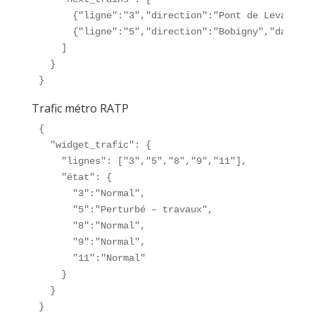
      {"ligne":"3","direction":"Pont de Levallois
      {"ligne":"5","direction":"Bobigny","dans":"4
    ]

  }

}
Trafic métro RATP
{

  "widget_trafic": {

    "lignes": ["3","5","8","9","11"],

    "état": {

      "3":"Normal",

      "5":"Perturbé – travaux",

      "8":"Normal",

      "9":"Normal",

      "11":"Normal"

    }

  }

}