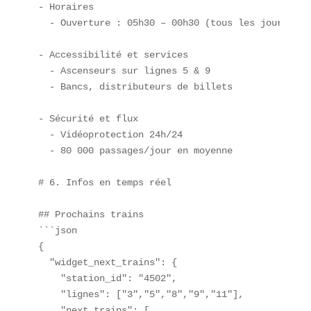
- Horaires  

  - Ouverture : 05h30 – 00h30 (tous les jours)  

- Accessibilité et services  

  - Ascenseurs sur lignes 5 & 9  

  - Bancs, distributeurs de billets  

- Sécurité et flux  

  - Vidéoprotection 24h/24  

  - 80 000 passages/jour en moyenne  

# 6. Infos en temps réel

## Prochains trains  

```json

{

  "widget_next_trains": {

    "station_id": "4502",

    "lignes": ["3","5","8","9","11"],

    "next_trains": [
