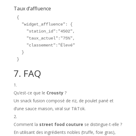
Taux d’affluence
{

  "widget_affluence": {

    "station_id":"4502",

    "taux_actuel":"75%",

    "classement":"Élevé"

  }

}
7. FAQ
Qu’est-ce que le
Crousty
?
Un snack fusion composé de riz, de poulet pané et
d’une sauce maison, viral sur TikTok.
Comment la
street food couture
se distingue-t-elle ?
En utilisant des ingrédients nobles (truffe, foie gras),