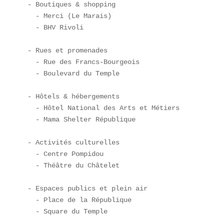
- Boutiques & shopping  

  - Merci (Le Marais)  

  - BHV Rivoli  

- Rues et promenades  

  - Rue des Francs‐Bourgeois  

  - Boulevard du Temple  

- Hôtels & hébergements  

  - Hôtel National des Arts et Métiers  

  - Mama Shelter République  

- Activités culturelles  

  - Centre Pompidou  

  - Théâtre du Châtelet  

- Espaces publics et plein air  

  - Place de la République  

  - Square du Temple  
