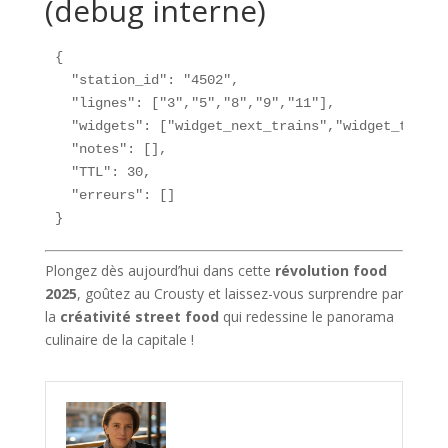
(debug interne)
{

  "station_id": "4502",

  "lignes": ["3","5","8","9","11"],

  "widgets": ["widget_next_trains","widget_trafic
  "notes": [],

  "TTL": 30,

  "erreurs": []

}
Plongez dès aujourd’hui dans cette
révolution food
2025
, goûtez au Crousty et laissez-vous surprendre par
la
créativité street food
qui redessine le panorama
culinaire de la capitale !