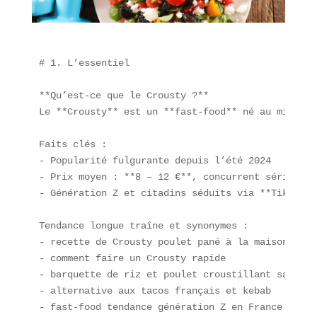
# 1. L’essentiel

**Qu’est-ce que le Crousty ?**  

Le **Crousty** est un **fast-food** né au milieu 
Faits clés :  

- Popularité fulgurante depuis l’été 2024  

- Prix moyen : **8 – 12 €**, concurrent sérieux a
- Génération Z et citadins séduits via **TikTok**
Tendance longue traîne et synonymes :  

- recette de Crousty poulet pané à la maison  

- comment faire un Crousty rapide  

- barquette de riz et poulet croustillant sauce  

- alternative aux tacos français et kebab  

- fast-food tendance génération Z en France  
