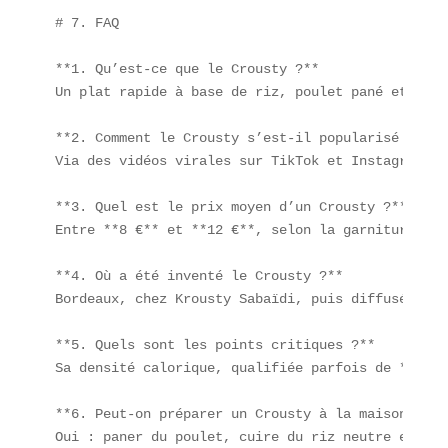
# 7. FAQ

**1. Qu’est-ce que le Crousty ?**  

Un plat rapide à base de riz, poulet pané et sauc
**2. Comment le Crousty s’est-il popularisé ?**  

Via des vidéos virales sur TikTok et Instagram, p
**3. Quel est le prix moyen d’un Crousty ?**  

Entre **8 €** et **12 €**, selon la garniture et 
**4. Où a été inventé le Crousty ?**  

Bordeaux, chez Krousty Sabaïdi, puis diffusé par 
**5. Quels sont les points critiques ?**  

Sa densité calorique, qualifiée parfois de **malb
**6. Peut-on préparer un Crousty à la maison ?**  
Oui : paner du poulet, cuire du riz neutre et réa