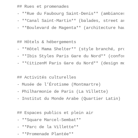
## Rues et promenades  

- **Rue du Faubourg Saint-Denis** (ambiances mult
- **Canal Saint-Martin** (balades, street art)  

- **Boulevard de Magenta** (architecture haussman
## Hôtels & hébergements  

- **Hôtel Mama Shelter** (style branché, proche G
- **Ibis Styles Paris Gare du Nord** (confort acc
- **CitizenM Paris Gare du Nord** (design moderne)
## Activités culturelles  

- Musée de l’Érotisme (Montmartre)  

- Philharmonie de Paris (La Villette)  

- Institut du Monde Arabe (Quartier Latin)  

## Espaces publics et plein air  

- **Square Marcel-Sembat**  

- **Parc de la Villette**  

- **Promenade Plantée**  
