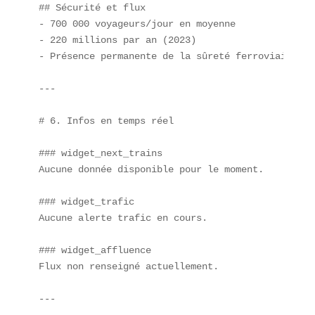
## Sécurité et flux  

- 700 000 voyageurs/jour en moyenne  

- 220 millions par an (2023)  

- Présence permanente de la sûreté ferroviaire  

---

# 6. Infos en temps réel

### widget_next_trains  

Aucune donnée disponible pour le moment.  

### widget_trafic  

Aucune alerte trafic en cours.  

### widget_affluence  

Flux non renseigné actuellement.  

---
