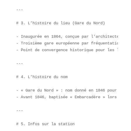
---

# 3. L’histoire du lieu (Gare du Nord)

- Inaugurée en 1864, conçue par l’architecte Jacq
- Troisième gare européenne par fréquentation  

- Point de convergence historique pour les liaiso
---

# 4. L’histoire du nom

- « Gare du Nord » : nom donné en 1846 pour symbo
- Avant 1846, baptisée « Embarcadère » lors de se
---

# 5. Infos sur la station
