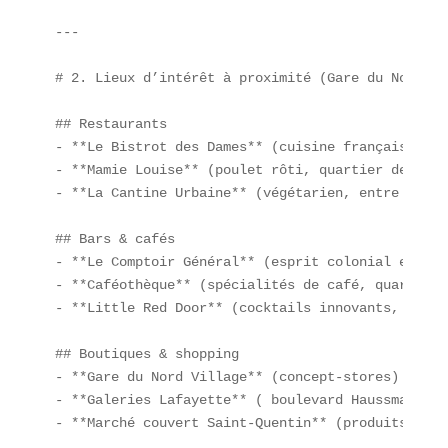
---

# 2. Lieux d’intérêt à proximité (Gare du Nord, Pa
## Restaurants  

- **Le Bistrot des Dames** (cuisine française)  

- **Mamie Louise** (poulet rôti, quartier de Mont
- **La Cantine Urbaine** (végétarien, entre Le Ma
## Bars & cafés  

- **Le Comptoir Général** (esprit colonial et coc
- **Caféothèque** (spécialités de café, quartier 
- **Little Red Door** (cocktails innovants, proch
## Boutiques & shopping  

- **Gare du Nord Village** (concept-stores)  

- **Galeries Lafayette** ( boulevard Haussmann)  

- **Marché couvert Saint-Quentin** (produits frais