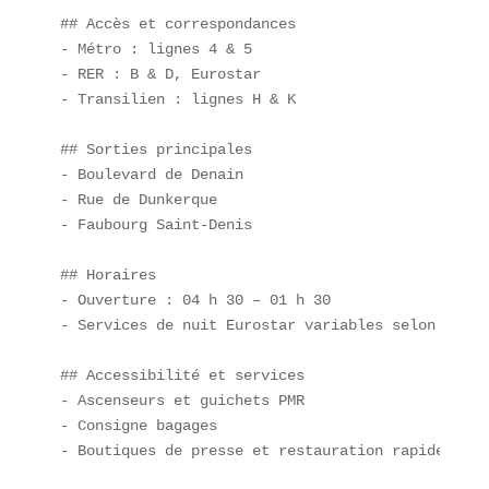
## Accès et correspondances  

- Métro : lignes 4 & 5  

- RER : B & D, Eurostar  

- Transilien : lignes H & K  

## Sorties principales  

- Boulevard de Denain  

- Rue de Dunkerque  

- Faubourg Saint-Denis  

## Horaires  

- Ouverture : 04 h 30 – 01 h 30  

- Services de nuit Eurostar variables selon destin
## Accessibilité et services  

- Ascenseurs et guichets PMR  

- Consigne bagages  

- Boutiques de presse et restauration rapide  
