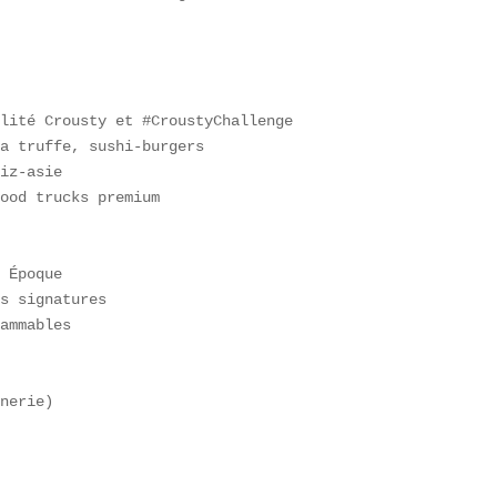
lité Crousty et #CroustyChallenge  

a truffe, sushi-burgers  

iz-asie  

ood trucks premium  

 Époque  

s signatures  

ammables  

nerie)  


