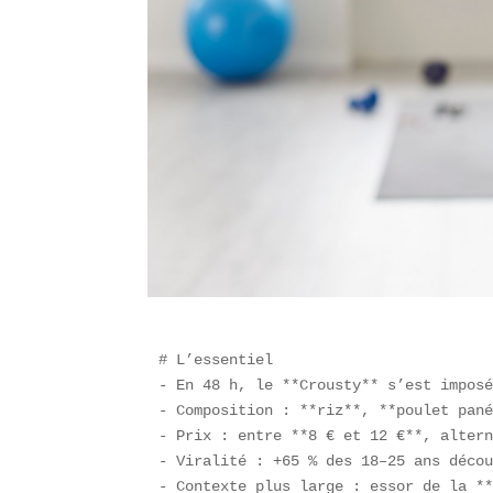
# L’essentiel  

- En 48 h, le **Crousty** s’est imposé
- Composition : **riz**, **poulet pané
- Prix : entre **8 € et 12 €**, altern
- Viralité : +65 % des 18–25 ans décou
- Contexte plus large : essor de la **