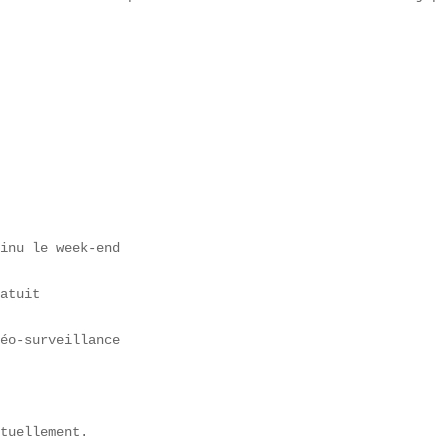
 

inu le week-end  

atuit  

éo-surveillance  

tuellement.  
