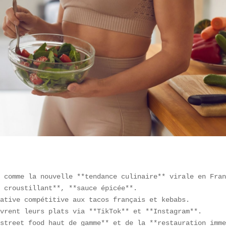
 comme la nouvelle **tendance culinaire** virale en Fran
 croustillant**, **sauce épicée**.  

ative compétitive aux tacos français et kebabs.  

vrent leurs plats via **TikTok** et **Instagram**.  

street food haut de gamme** et de la **restauration imme