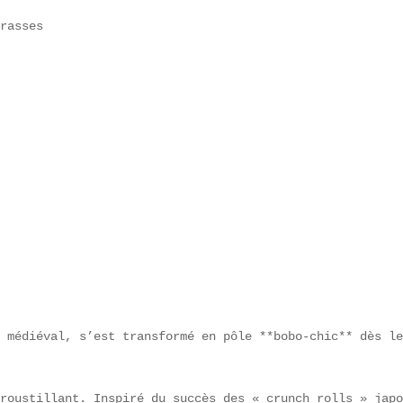
rasses  

  

 médiéval, s’est transformé en pôle **bobo-chic** dès le
roustillant. Inspiré du succès des « crunch rolls » japo