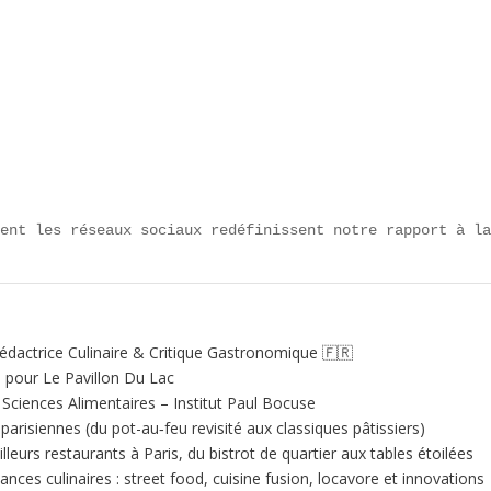
ment les réseaux sociaux redéfinissent notre rapport à l
édactrice Culinaire & Critique Gastronomique 🇫🇷
e pour Le Pavillon Du Lac
ciences Alimentaires – Institut Paul Bocuse
 parisiennes (du pot-au‑feu revisité aux classiques pâtissiers)
illeurs restaurants à Paris, du bistrot de quartier aux tables étoilées
nces culinaires : street food, cuisine fusion, locavore et innovations