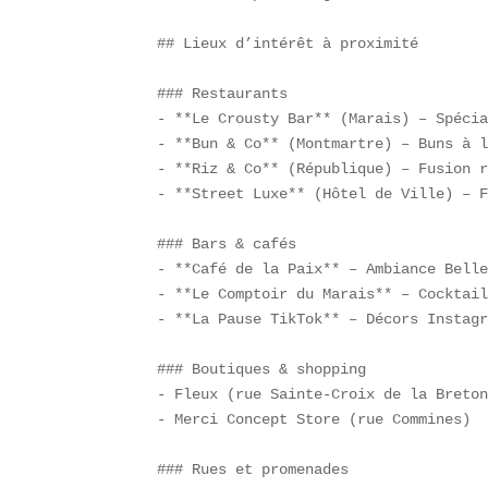
## Lieux d’intérêt à proximité

### Restaurants  

- **Le Crousty Bar** (Marais) – Spécia
- **Bun & Co** (Montmartre) – Buns à l
- **Riz & Co** (République) – Fusion r
- **Street Luxe** (Hôtel de Ville) – F
### Bars & cafés  

- **Café de la Paix** – Ambiance Belle
- **Le Comptoir du Marais** – Cocktail
- **La Pause TikTok** – Décors Instagr
### Boutiques & shopping  

- Fleux (rue Sainte-Croix de la Breton
- Merci Concept Store (rue Commines)  
### Rues et promenades  
