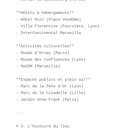
**Hôtels & hébergements**  

- Hôtel Ritz (Place Vendôme)  

- Villa Florentine (Fourvière, Lyon)  

- InterContinental Marseille  

**Activités culturelles**  

- Musée d’Orsay (Paris)  

- Musée des Confluences (Lyon)  

- MuCEM (Marseille)  

**Espaces publics et plein air**  

- Parc de la Tête d’Or (Lyon)  

- Parc de la Citadelle (Lille)  

- Jardin Anne-Frank (Paris)  

---

# 3. L’histoire du lieu
