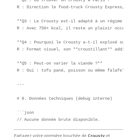
R : Direction le food-truck Crousty Express, près
**Q3 : Le Crousty est-il adapté à un régime ?**  

R : Avec 750+ kcal, il reste un plaisir occasionn
**Q4 : Pourquoi le Crousty a-t-il explosé sur Tik
R : Format visuel, son **croustillant** addictif 
**Q5 : Peut-on varier la viande ?**  

R : Oui : tofu pané, poisson ou même falafel pour
---

# 8. Données techniques (debug interne)

```json

// Aucune donnée brute disponible.
Partagez votre première bouchée de
Crousty
et