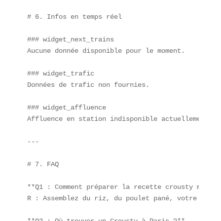
# 6. Infos en temps réel

### widget_next_trains  

Aucune donnée disponible pour le moment.

### widget_trafic  

Données de trafic non fournies.

### widget_affluence  

Affluence en station indisponible actuellement.

---

# 7. FAQ

**Q1 : Comment préparer la recette crousty maison
R : Assemblez du riz, du poulet pané, votre sauce
**Q2 : Où trouver un Crousty à Paris ?**  
