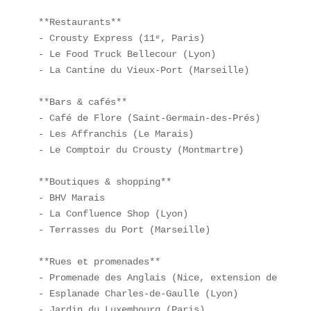
**Restaurants**  

- Crousty Express (11ᵉ, Paris)  

- Le Food Truck Bellecour (Lyon)  

- La Cantine du Vieux-Port (Marseille)  

**Bars & cafés**  

- Café de Flore (Saint-Germain-des-Prés)  

- Les Affranchis (Le Marais)  

- Le Comptoir du Crousty (Montmartre)  

**Boutiques & shopping**  

- BHV Marais  

- La Confluence Shop (Lyon)  

- Terrasses du Port (Marseille)  

**Rues et promenades**  

- Promenade des Anglais (Nice, extension de la mod
- Esplanade Charles-de-Gaulle (Lyon)  

- Jardin du Luxembourg (Paris)  
