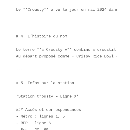
Le **Crousty** a vu le jour en mai 2024 dans un p
---

# 4. L’histoire du nom

Le terme **« Crousty »** combine « croustillant »
Au départ proposé comme « Crispy Rice Bowl », il 
---

# 5. Infos sur la station

*Station Crousty – Ligne X*

### Accès et correspondances  

- Métro : lignes 1, 5  

- RER : ligne A  

- Bus : 20, 65  
