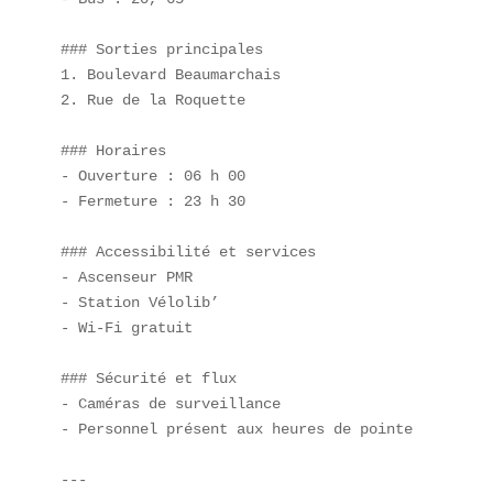
### Sorties principales  

1. Boulevard Beaumarchais  

2. Rue de la Roquette  

### Horaires  

- Ouverture : 06 h 00  

- Fermeture : 23 h 30  

### Accessibilité et services  

- Ascenseur PMR  

- Station Vélolib’  

- Wi-Fi gratuit  

### Sécurité et flux  

- Caméras de surveillance  

- Personnel présent aux heures de pointe  

---
