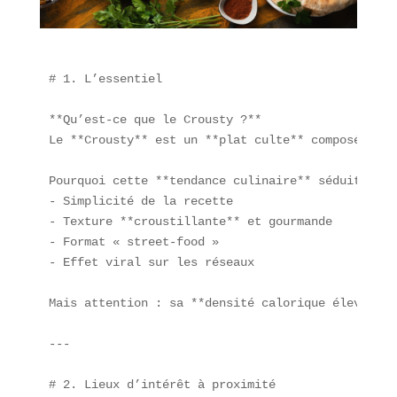
# 1. L’essentiel

**Qu’est-ce que le Crousty ?**  

Le **Crousty** est un **plat culte** composé de *
Pourquoi cette **tendance culinaire** séduit-elle
- Simplicité de la recette  

- Texture **croustillante** et gourmande  

- Format « street-food »  

- Effet viral sur les réseaux  

Mais attention : sa **densité calorique élevée** 
---

# 2. Lieux d’intérêt à proximité
