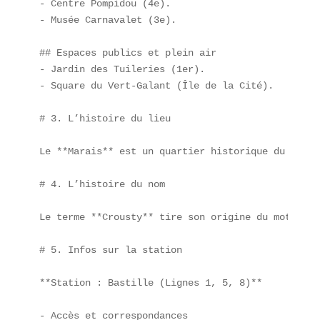
- Centre Pompidou (4e).  

- Musée Carnavalet (3e).  

## Espaces publics et plein air  

- Jardin des Tuileries (1er).  

- Square du Vert-Galant (Île de la Cité).

# 3. L’histoire du lieu

Le **Marais** est un quartier historique du cœur 
# 4. L’histoire du nom

Le terme **Crousty** tire son origine du mot « cr
# 5. Infos sur la station

**Station : Bastille (Lignes 1, 5, 8)**

- Accès et correspondances  
