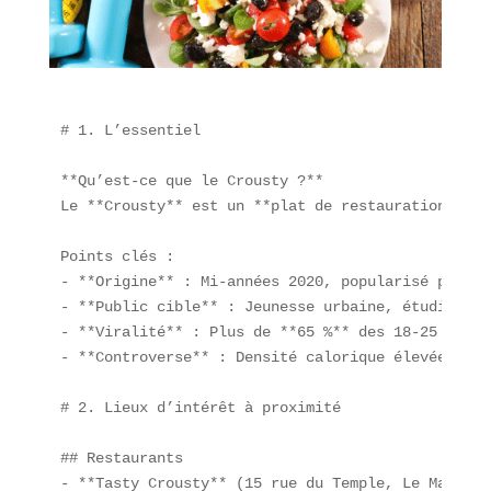
# 1. L’essentiel

**Qu’est-ce que le Crousty ?**  

Le **Crousty** est un **plat de restauration rapi
Points clés :  

- **Origine** : Mi-années 2020, popularisé par Kr
- **Public cible** : Jeunesse urbaine, étudiants 
- **Viralité** : Plus de **65 %** des 18-25 ans l
- **Controverse** : Densité calorique élevée, sym
# 2. Lieux d’intérêt à proximité

## Restaurants  

- **Tasty Crousty** (15 rue du Temple, Le Marais,