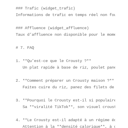
### Trafic (widget_trafic)  

Informations de trafic en temps réel non fournies.
### Affluence (widget_affluence)  

Taux d’affluence non disponible pour le moment.

# 7. FAQ

1. **Qu’est-ce que le Crousty ?**  

   Un plat rapide à base de riz, poulet pané et sa
2. **Comment préparer un Crousty maison ?**  

   Faites cuire du riz, panez des filets de poule
3. **Pourquoi le Crousty est-il si populaire sur 
   Sa **viralité TikTok**, son visuel croustillan
4. **Le Crousty est-il adapté à un régime équilibr
   Attention à la **densité calorique**, à consom