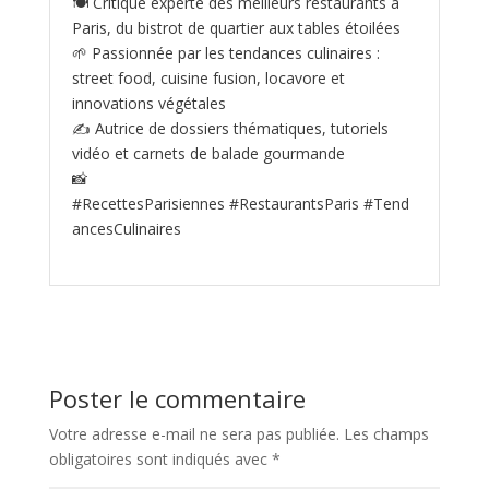
🍽️ Critique experte des meilleurs restaurants à
Paris, du bistrot de quartier aux tables étoilées
🌱 Passionnée par les tendances culinaires :
street food, cuisine fusion, locavore et
innovations végétales
✍️ Autrice de dossiers thématiques, tutoriels
vidéo et carnets de balade gourmande
📸
#RecettesParisiennes #RestaurantsParis #Tend
ancesCulinaires
Poster le commentaire
Votre adresse e-mail ne sera pas publiée.
Les champs
obligatoires sont indiqués avec
*