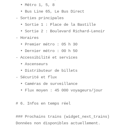
  • Métro 1, 5, 8  

  • Bus Line 65, Le Bus Direct  

- Sorties principales  

  • Sortie 1 : Place de la Bastille  

  • Sortie 2 : Boulevard Richard-Lenoir  

- Horaires  

  • Premier métro : 05 h 30  

  • Dernier métro : 00 h 50  

- Accessibilité et services  

  • Ascenseurs  

  • Distributeur de billets  

- Sécurité et flux  

  • Caméras de surveillance  

  • Flux moyen : 45 000 voyageurs/jour

# 6. Infos en temps réel

### Prochains trains (widget_next_trains)  

Données non disponibles actuellement.  
