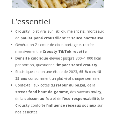
L’essentiel
Crousty
: plat viral sur TikTok, mêlant
riz
, morceaux
de
poulet pané croustillant
et
sauce onctueuse
.
Génération Z : cœur de cible, partage et recrée
massivement le
Crousty TikTok recette
.
Densité calorique
élevée : jusqu’à 800–1 000 kcal
par portion, questionne l’
impact santé crousty
.
Statistique : selon une étude de 2023,
65 % des 18–
25 ans
consomment un plat viral chaque semaine.
Contexte : aux côtés du
retour du bagel
, de la
street food haut de gamme
, des saveurs
swicy
,
de la
cuisson au feu
et de l’
éco-responsabilité
, le
Crousty
conforte l’
influence réseaux sociaux
sur
nos assiettes.