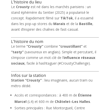
L’histoire du lieu
Le
Crousty
est né dans les marchés parisiens : un
stand éphémère du Sentier (2025) a popularisé le
concept. Rapidement filmé sur
TikTok
, il a essaimé
dans les pop-up stores du
Marais
et de la
Bastille
,
avant d’inspirer des chaînes de fast-casual.
L’histoire du nom
Le terme
“Crousty”
combine
“croustillant”
et
“tasty”
(savoureux en anglais). Simple et percutant, il
s’impose comme un mot-clé de l’
influence réseaux
sociaux
, facile à hashtaguer (#CroustyChallenge).
Infos sur la station
Station “Crousty”
: lieu imaginaire, aucun tram ou
métro dédié.
Accès et correspondances : à 400 m de
Étienne
Marcel
(L4) et 600 m de
Châtelet–Les Halles
.
Sorties principales : Rue Montorgueil, Centre