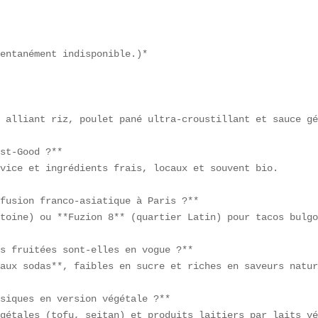
entanément indisponible.)*

 alliant riz, poulet pané ultra-croustillant et sauce gé
st-Good ?**  

vice et ingrédients frais, locaux et souvent bio.  

fusion franco-asiatique à Paris ?**  

toine) ou **Fuzion 8** (quartier Latin) pour tacos bulgo
s fruitées sont-elles en vogue ?**  

aux sodas**, faibles en sucre et riches en saveurs natur
siques en version végétale ?**  

gétales (tofu, seitan) et produits laitiers par laits vé