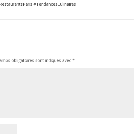
RestaurantsParis #TendancesCulinaires
amps obligatoires sont indiqués avec
*