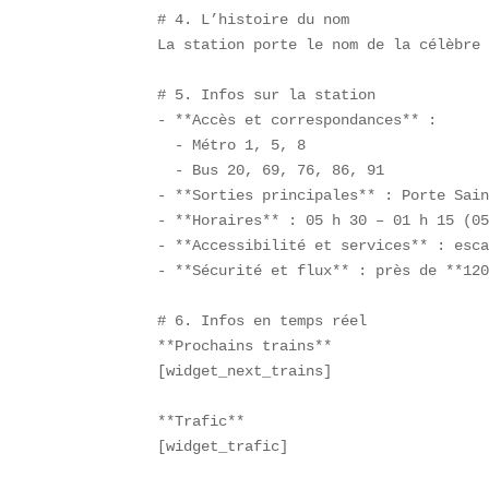
# 4. L’histoire du nom  

La station porte le nom de la célèbre 
# 5. Infos sur la station  

- **Accès et correspondances** :  

  - Métro 1, 5, 8  

  - Bus 20, 69, 76, 86, 91  

- **Sorties principales** : Porte Sain
- **Horaires** : 05 h 30 – 01 h 15 (05
- **Accessibilité et services** : esca
- **Sécurité et flux** : près de **120
# 6. Infos en temps réel  

**Prochains trains**  

[widget_next_trains]  

**Trafic**  

[widget_trafic]  
