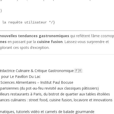
)  

s la requête utilisateur */}
nouvelles tendances gastronomiques
qui reflètent l’âme cosmop
ines
en passant par la
cuisine fusion
. Laissez-vous surprendre et
plorant ces spots d’exception.
édactrice Culinaire & Critique Gastronomique 🇫🇷
e pour Le Pavillon Du Lac
ciences Alimentaires – Institut Paul Bocuse
 parisiennes (du pot-au‑feu revisité aux classiques pâtissiers)
illeurs restaurants à Paris, du bistrot de quartier aux tables étoilées
nces culinaires : street food, cuisine fusion, locavore et innovations
matiques, tutoriels vidéo et carnets de balade gourmande