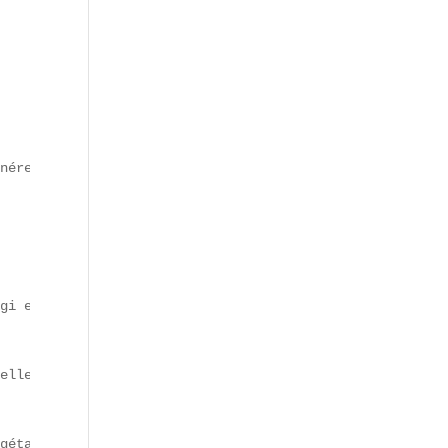
néreuse, popularisé sur TikTok.  

gi et pancakes au kimchi.  

elles.  

gétaux.  
