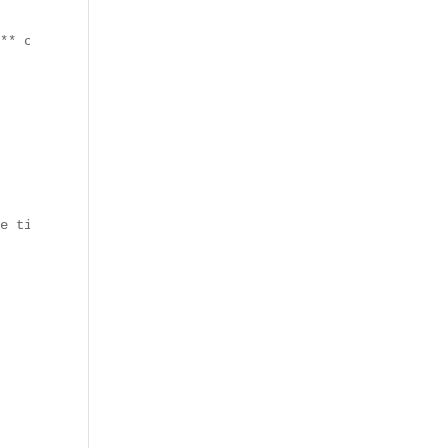
** conserve la mémoire de cet événement. Son nom évoque 
e tickets  
