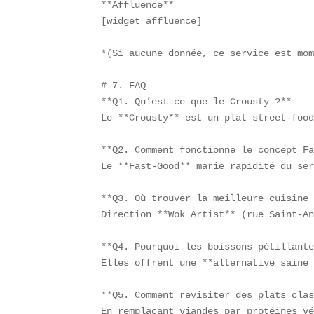
**Affluence**  

[widget_affluence]  

*(Si aucune donnée, ce service est mom
# 7. FAQ  

**Q1. Qu’est-ce que le Crousty ?**  

Le **Crousty** est un plat street-food
**Q2. Comment fonctionne le concept Fa
Le **Fast-Good** marie rapidité du ser
**Q3. Où trouver la meilleure cuisine 
Direction **Wok Artist** (rue Saint-An
**Q4. Pourquoi les boissons pétillante
Elles offrent une **alternative saine 
**Q5. Comment revisiter des plats clas
En remplaçant viandes par protéines vé