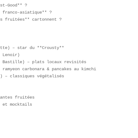
st-Good** ?  

 franco-asiatique** ?  

s fruitées** cartonnent ?  

tte) – star du **Crousty**  

 Lenoir)  

 Bastille) – plats locaux revisités  

 ramyeon carbonara & pancakes au kimchi  

) – classiques végétalisés  

antes fruitées  

 et mocktails  
