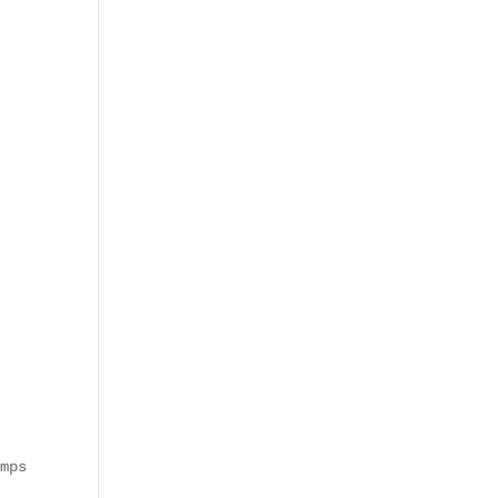
mps abrité artisans et marchés. Aujourd’hui, il oscille 