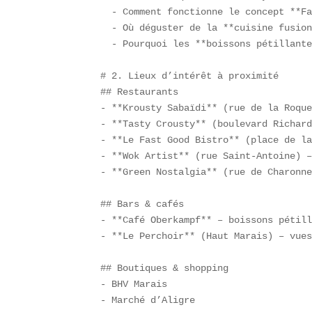
  - Comment fonctionne le concept **Fa
  - Où déguster de la **cuisine fusion
  - Pourquoi les **boissons pétillante
# 2. Lieux d’intérêt à proximité  

## Restaurants  

- **Krousty Sabaïdi** (rue de la Roque
- **Tasty Crousty** (boulevard Richard
- **Le Fast Good Bistro** (place de la
- **Wok Artist** (rue Saint-Antoine) –
- **Green Nostalgia** (rue de Charonne
## Bars & cafés  

- **Café Oberkampf** – boissons pétill
- **Le Perchoir** (Haut Marais) – vues
## Boutiques & shopping  

- BHV Marais  

- Marché d’Aligre  
