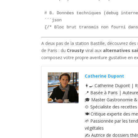
# 8. Données techniques (debug interne
```json

{/* Bloc brut transmis non fourni dan
A deux pas de la station Bastille, découvrez des
de Paris : du
Crousty
viral aux
alternatives sa
composez votre propre aventure gustative en ex
Catherine Dupont
👩‍🍳 Catherine Dupont | R
📍 Basée à Paris | Auteur
🎓 Master Gastronomie & S
🍲 Spécialiste des recettes
🍽️ Critique experte des me
🌱 Passionnée par les tenda
végétales
✍️ Autrice de dossiers thé