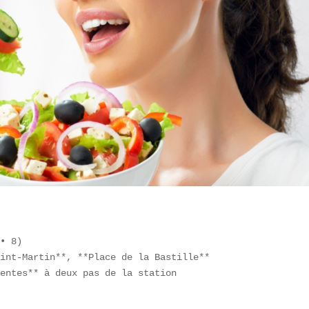
• 8)  

int-Martin**, **Place de la Bastille**  

entes** à deux pas de la station  
