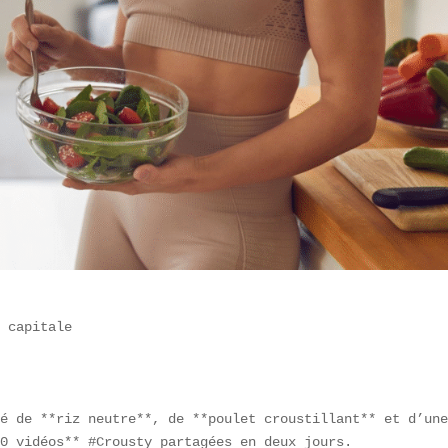
 capitale

é de **riz neutre**, de **poulet croustillant** et d’une
0 vidéos** #Crousty partagées en deux jours.
