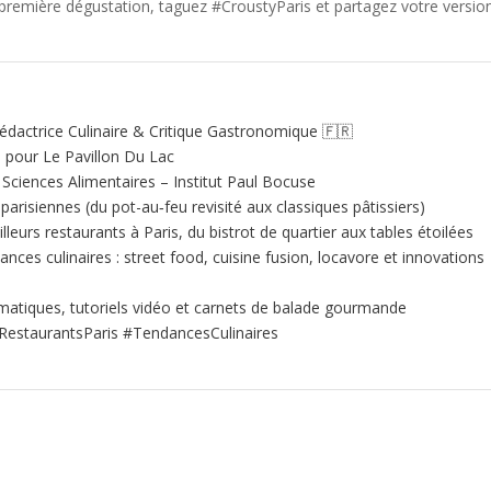
première dégustation, taguez #CroustyParis et partagez votre versio
édactrice Culinaire & Critique Gastronomique 🇫🇷
e pour Le Pavillon Du Lac
ciences Alimentaires – Institut Paul Bocuse
 parisiennes (du pot-au‑feu revisité aux classiques pâtissiers)
illeurs restaurants à Paris, du bistrot de quartier aux tables étoilées
nces culinaires : street food, cuisine fusion, locavore et innovations
matiques, tutoriels vidéo et carnets de balade gourmande
RestaurantsParis #TendancesCulinaires