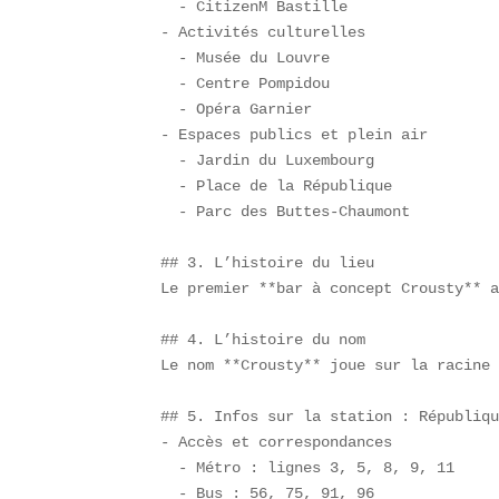
  - CitizenM Bastille  

- Activités culturelles  

  - Musée du Louvre  

  - Centre Pompidou  

  - Opéra Garnier  

- Espaces publics et plein air  

  - Jardin du Luxembourg  

  - Place de la République  

  - Parc des Buttes-Chaumont  

## 3. L’histoire du lieu  

Le premier **bar à concept Crousty** a
## 4. L’histoire du nom  

Le nom **Crousty** joue sur la racine 
## 5. Infos sur la station : Républiqu
- Accès et correspondances  

  - Métro : lignes 3, 5, 8, 9, 11  

  - Bus : 56, 75, 91, 96  
