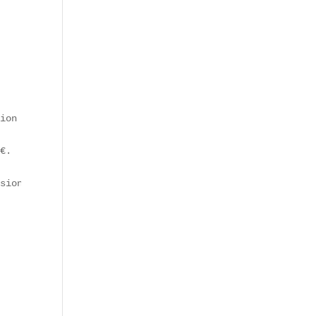
ion Z**.  

€.  

sionnel.  
