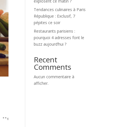
explosent ce matin ?
Tendances culinaires à Paris
République : Exclusif, 7
pépites ce soir
Restaurants parisiens :
pourquoi 4 adresses font le
buzz aujourd’hui ?
Recent
Comments
Aucun commentaire à
afficher.
 **sauce** (sucrée, relevée ou crémeuse). Viral en 48 he