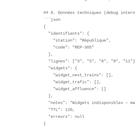
## 8. Données techniques (debug intern
```json

{

  "identifiants": {

    "station": "République",

    "code": "REP-305"

  },

  "lignes": ["3", "5", "8", "9", "11"]
  "widgets": {

    "widget_next_trains": [],

    "widget_trafic": [],

    "widget_affluence": []

  },

  "notes": "Widgets indisponibles – ma
  "TTL": 120,

  "erreurs": null

}