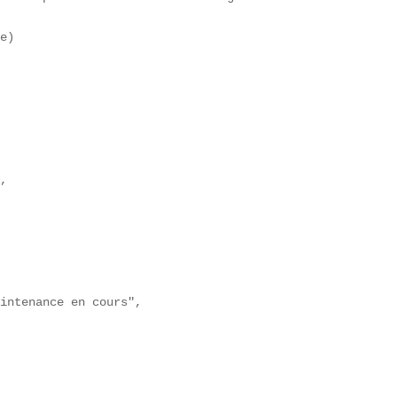
e)  

,

intenance en cours",
