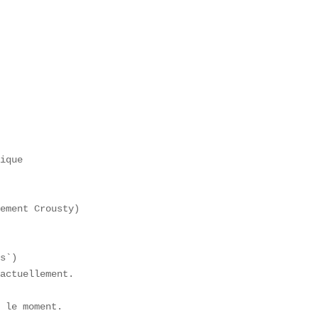
 



ique  

ement Crousty)  

s`)  

actuellement.  

 le moment.  
