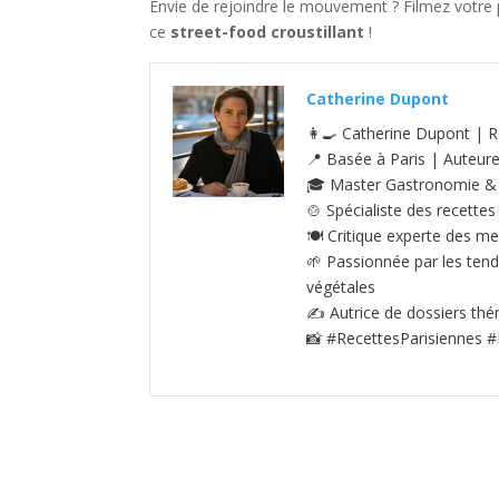
Envie de rejoindre le mouvement ? Filmez votre 
ce
street-food croustillant
!
Catherine Dupont
👩‍🍳 Catherine Dupont | R
📍 Basée à Paris | Auteur
🎓 Master Gastronomie & S
🍲 Spécialiste des recettes
🍽️ Critique experte des me
🌱 Passionnée par les tenda
végétales
✍️ Autrice de dossiers thé
📸 #RecettesParisiennes #