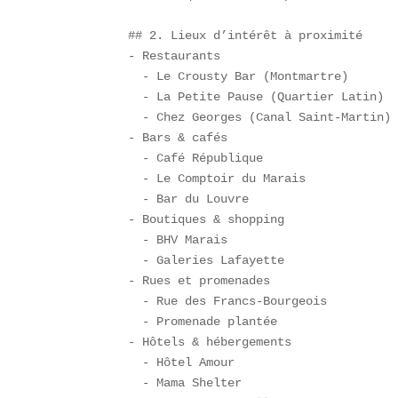
## 2. Lieux d’intérêt à proximité  

- Restaurants  

  - Le Crousty Bar (Montmartre)  

  - La Petite Pause (Quartier Latin)  
  - Chez Georges (Canal Saint-Martin) 
- Bars & cafés  

  - Café République  

  - Le Comptoir du Marais  

  - Bar du Louvre  

- Boutiques & shopping  

  - BHV Marais  

  - Galeries Lafayette  

- Rues et promenades  

  - Rue des Francs-Bourgeois  

  - Promenade plantée  

- Hôtels & hébergements  

  - Hôtel Amour  

  - Mama Shelter  
