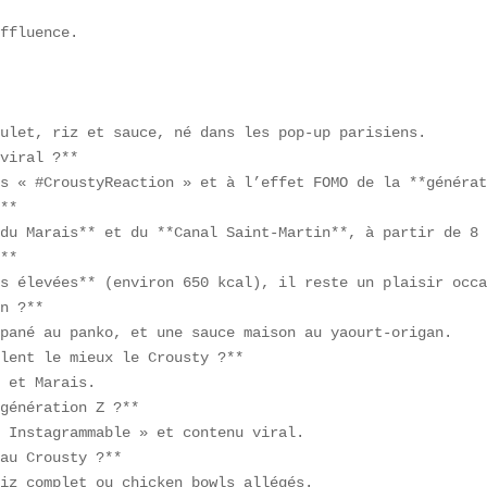
ffluence.

ulet, riz et sauce, né dans les pop-up parisiens.  

viral ?**  

s « #CroustyReaction » et à l’effet FOMO de la **générat
**  

du Marais** et du **Canal Saint-Martin**, à partir de 8 
**  

s élevées** (environ 650 kcal), il reste un plaisir occa
n ?**  

pané au panko, et une sauce maison au yaourt-origan.  

lent le mieux le Crousty ?**  

 et Marais.  

génération Z ?**  

 Instagrammable » et contenu viral.  

au Crousty ?**  

iz complet ou chicken bowls allégés.
