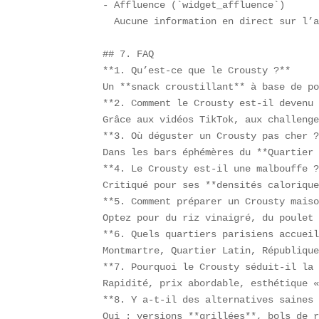
- Affluence (`widget_affluence`)  

  Aucune information en direct sur l’a
## 7. FAQ  

**1. Qu’est-ce que le Crousty ?**  

Un **snack croustillant** à base de po
**2. Comment le Crousty est-il devenu 
Grâce aux vidéos TikTok, aux challenge
**3. Où déguster un Crousty pas cher ?
Dans les bars éphémères du **Quartier 
**4. Le Crousty est-il une malbouffe ?
Critiqué pour ses **densités calorique
**5. Comment préparer un Crousty maiso
Optez pour du riz vinaigré, du poulet 
**6. Quels quartiers parisiens accueil
Montmartre, Quartier Latin, République
**7. Pourquoi le Crousty séduit-il la 
Rapidité, prix abordable, esthétique «
**8. Y a-t-il des alternatives saines 
Oui : versions **grillées**, bols de r