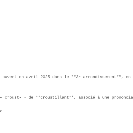
 ouvert en avril 2025 dans le **3ᵉ arrondissement**, en 
« croust- » de **croustillant**, associé à une prononcia
e  
