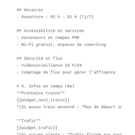
## Horaires  

- Ouverture : 05 h – 01 h (7j/7)  

## Accessibilité et services  

- Ascenseurs et rampes PMR  

- Wi-Fi gratuit, espaces de coworking  

## Sécurité et flux  

- Vidéosurveillance 24 h/24  

- Comptage de flux pour gérer l’affluence  

# 6. Infos en temps réel  

**Prochains trains**  

{{widget_next_trains}}  

*(Si aucun train annoncé : “Pas de départ imminent
**Trafic**  

{{widget_trafic}}  

*(Si aucune alerte : “Trafic fluide sur toutes le