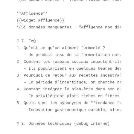
**Affluence**  

{{widget_affluence}}  

*(Si données manquantes : “Affluence non disponib
# 7. FAQ  

1. Qu’est-ce qu’un aliment fermenté ?  

   – Un produit issu de la fermentation naturelle
2. Comment les réseaux sociaux impactent-ils la *
   – Ils popularisent en quelques heures des conc
3. Pourquoi ce retour aux recettes ancestrales ?  
   – En période d’incertitude, on cherche réconfo
4. Comment intégrer le bien-être dans son quotidie
   – En privilégiant plats riches en fibres et bo
5. Quels sont les synonymes de **tendance food 202
   – Innovation gastronomique durable, alimentati
# 8. Données techniques (debug interne)  