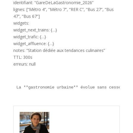
identifiant: “GareDeLaGastronomie_2026”
lignes: [“Métro 4”, “Métro 7”, “RER C”, “Bus 27”, “Bus
47”, “Bus 67”]
widgets:
widget_next_trains: {…}
widget_trafic: {…}
widget_affluence: {…}
notes: “Station dédiée aux tendances culinaires”
TTL: 300s
erreurs: null
La **gastronomie urbaine** évolue sans cesse : ve