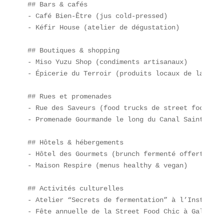
## Bars & cafés  

- Café Bien-Être (jus cold-pressed)  

- Kéfir House (atelier de dégustation)  

## Boutiques & shopping  

- Miso Yuzu Shop (condiments artisanaux)  

- Épicerie du Terroir (produits locaux de la Régi
## Rues et promenades  

- Rue des Saveurs (food trucks de street food chic
- Promenade Gourmande le long du Canal Saint-Marti
## Hôtels & hébergements  

- Hôtel des Gourmets (brunch fermenté offert)  

- Maison Respire (menus healthy & vegan)  

## Activités culturelles  

- Atelier “Secrets de fermentation” à l’Institut 
- Fête annuelle de la Street Food Chic à Galeries