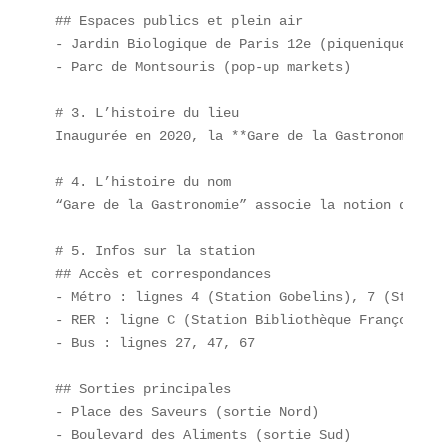
## Espaces publics et plein air  

- Jardin Biologique de Paris 12e (piqueniques heal
- Parc de Montsouris (pop-up markets)

# 3. L’histoire du lieu  

Inaugurée en 2020, la **Gare de la Gastronomie** 
# 4. L’histoire du nom  

“Gare de la Gastronomie” associe la notion de **r
# 5. Infos sur la station  

## Accès et correspondances  

- Métro : lignes 4 (Station Gobelins), 7 (Station
- RER : ligne C (Station Bibliothèque François-Mi
- Bus : lignes 27, 47, 67  

## Sorties principales  

- Place des Saveurs (sortie Nord)  

- Boulevard des Aliments (sortie Sud)  
