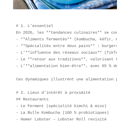
# 1. L’essentiel  

En 2026, les **tendances culinaires** se concentr
- **Aliments fermentés** (kombucha, kéfir, miso a
- **Spécialités entre deux pains** : burgers gour
- L’**influence des réseaux sociaux** (TikTok, In
- Le **retour aux traditions**, valorisant techni
- L’**alimentation bien-être**, avec 65 % des con
Ces dynamiques illustrent une alimentation plus *
# 2. Lieux d’intérêt à proximité  

## Restaurants  

- Le Ferment (spécialité kimchi & miso)  

- La Bulle Kombucha (100 % probiotiques)  

- Homer Lobster – Lobster Roll revisité  
