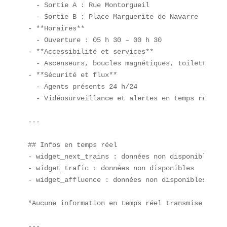
  - Sortie A : Rue Montorgueil  

  - Sortie B : Place Marguerite de Navarre  

- **Horaires**  

  - Ouverture : 05 h 30 – 00 h 30  

- **Accessibilité et services**  

  - Ascenseurs, boucles magnétiques, toilettes ac
- **Sécurité et flux**  

  - Agents présents 24 h/24  

  - Vidéosurveillance et alertes en temps réel  

---

## Infos en temps réel  

- widget_next_trains : données non disponibles  

- widget_trafic : données non disponibles  

- widget_affluence : données non disponibles  

*Aucune information en temps réel transmise à cet
---
