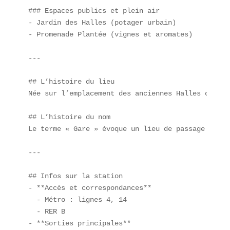
### Espaces publics et plein air  

- Jardin des Halles (potager urbain)  

- Promenade Plantée (vignes et aromates)  

---

## L’histoire du lieu  

Née sur l’emplacement des anciennes Halles centra
## L’histoire du nom  

Le terme « Gare » évoque un lieu de passage et de
---

## Infos sur la station  

- **Accès et correspondances**  

  - Métro : lignes 4, 14  

  - RER B  

- **Sorties principales**  
