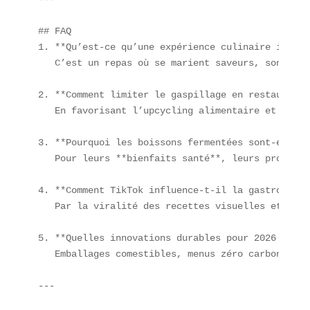
## FAQ  

1. **Qu’est-ce qu’une expérience culinaire immers
   C’est un repas où se marient saveurs, sons, lu
2. **Comment limiter le gaspillage en restauration
   En favorisant l’upcycling alimentaire et en ad
3. **Pourquoi les boissons fermentées sont-elles 
   Pour leurs **bienfaits santé**, leurs probioti
4. **Comment TikTok influence-t-il la gastronomie 
   Par la viralité des recettes visuelles et la c
5. **Quelles innovations durables pour 2026 ?**  

   Emballages comestibles, menus zéro carbone et 
---
