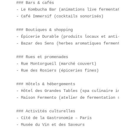
### Bars & cafés  

- Le Kombucha Bar (animations live fermentation)  
- Café Immersif (cocktails sonorisés)  

### Boutiques & shopping  

- Épicerie Durable (produits locaux et anti-gaspi)
- Bazar des Sens (herbes aromatiques fermentées)  
### Rues et promenades  

- Rue Montorgueil (marché couvert)  

- Rue des Rosiers (épiceries fines)  

### Hôtels & hébergements  

- Hôtel des Grandes Tables (spa culinaire inclus) 
- Maison Fermento (atelier de fermentation sur pla
### Activités culturelles  

- Cité de la Gastronomie – Paris  

- Musée du Vin et des Saveurs  
