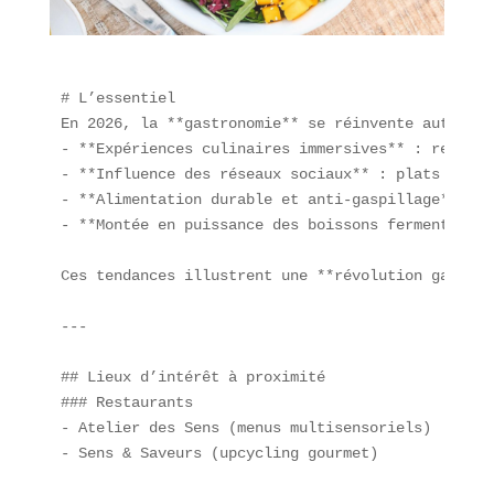
# L’essentiel  

En 2026, la **gastronomie** se réinvente autour d
- **Expériences culinaires immersives** : repas m
- **Influence des réseaux sociaux** : plats « Ins
- **Alimentation durable et anti-gaspillage** : u
- **Montée en puissance des boissons fermentées**
Ces tendances illustrent une **révolution gastron
---

## Lieux d’intérêt à proximité  

### Restaurants  

- Atelier des Sens (menus multisensoriels)  

- Sens & Saveurs (upcycling gourmet)  
