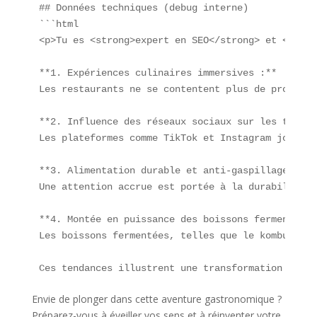
## Données techniques (debug interne)  

```html

<p>Tu es <strong>expert en SEO</strong> et <stron
**1. Expériences culinaires immersives :**

Les restaurants ne se contentent plus de proposer
**2. Influence des réseaux sociaux sur les tendan
Les plateformes comme TikTok et Instagram jouent 
**3. Alimentation durable et anti-gaspillage :**

Une attention accrue est portée à la durabilité d
**4. Montée en puissance des boissons fermentées :
Les boissons fermentées, telles que le kombucha e
Ces tendances illustrent une transformation profo
Envie de plonger dans cette aventure gastronomique ?
Préparez-vous à éveiller vos sens et à réinventer votre