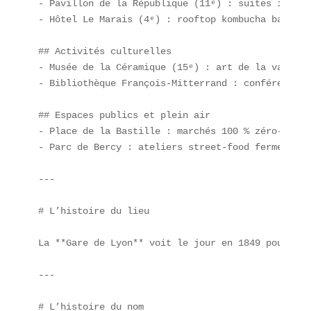
- Pavillon de la République (11ᵉ) : suites immers
- Hôtel Le Marais (4ᵉ) : rooftop kombucha bar  

## Activités culturelles  

- Musée de la Céramique (15ᵉ) : art de la vaissel
- Bibliothèque François-Mitterrand : conférences 
## Espaces publics et plein air  

- Place de la Bastille : marchés 100 % zéro-déchet
- Parc de Bercy : ateliers street-food fermentée  
---

# L’histoire du lieu

La **Gare de Lyon** voit le jour en 1849 pour rel
---

# L’histoire du nom
