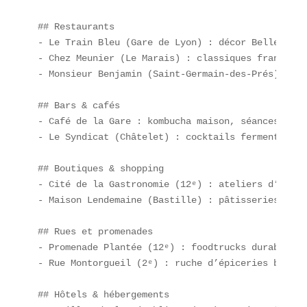
## Restaurants  

- Le Train Bleu (Gare de Lyon) : décor Belle Époq
- Chez Meunier (Le Marais) : classiques français 
- Monsieur Benjamin (Saint-Germain-des-Prés) : pe
## Bars & cafés  

- Café de la Gare : kombucha maison, séances live
- Le Syndicat (Châtelet) : cocktails fermentés et
## Boutiques & shopping  

- Cité de la Gastronomie (12ᵉ) : ateliers d’upcyc
- Maison Lendemaine (Bastille) : pâtisseries arti
## Rues et promenades  

- Promenade Plantée (12ᵉ) : foodtrucks durables  

- Rue Montorgueil (2ᵉ) : ruche d’épiceries bio  

## Hôtels & hébergements  
