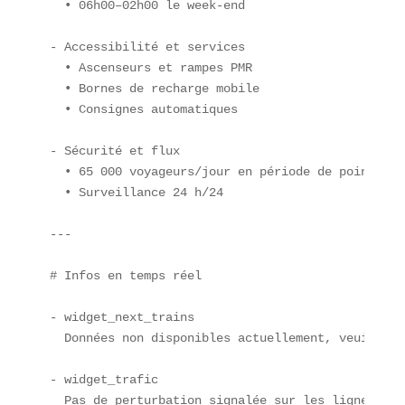
  • 06h00–02h00 le week-end  

- Accessibilité et services  

  • Ascenseurs et rampes PMR  

  • Bornes de recharge mobile  

  • Consignes automatiques  

- Sécurité et flux  

  • 65 000 voyageurs/jour en période de pointe  

  • Surveillance 24 h/24  

---

# Infos en temps réel

- widget_next_trains  

  Données non disponibles actuellement, veuillez 
- widget_trafic  

  Pas de perturbation signalée sur les lignes Mét