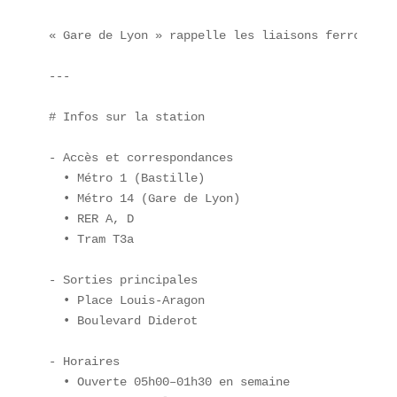
« Gare de Lyon » rappelle les liaisons ferroviair
---

# Infos sur la station

- Accès et correspondances  

  • Métro 1 (Bastille)  

  • Métro 14 (Gare de Lyon)  

  • RER A, D  

  • Tram T3a  

- Sorties principales  

  • Place Louis-Aragon  

  • Boulevard Diderot  

- Horaires  

  • Ouverte 05h00–01h30 en semaine  
