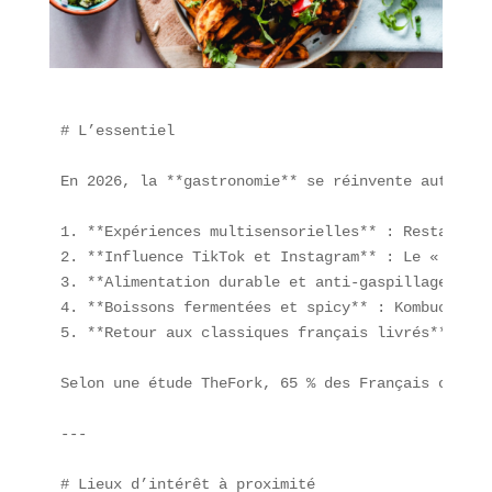
# L’essentiel

En 2026, la **gastronomie** se réinvente autour d
1. **Expériences multisensorielles** : Restaurant
2. **Influence TikTok et Instagram** : Le « Crous
3. **Alimentation durable et anti-gaspillage** : 
4. **Boissons fermentées et spicy** : Kombucha, k
5. **Retour aux classiques français livrés** : Ba
Selon une étude TheFork, 65 % des Français optent
---

# Lieux d’intérêt à proximité
