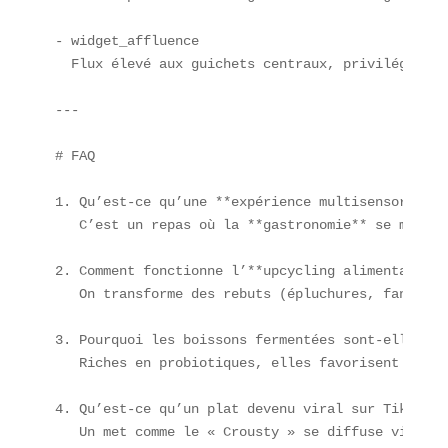
- widget_affluence  

  Flux élevé aux guichets centraux, privilégiez l
---

# FAQ

1. Qu’est-ce qu’une **expérience multisensorielle
   C’est un repas où la **gastronomie** se mêle à
2. Comment fonctionne l’**upcycling alimentaire** 
   On transforme des rebuts (épluchures, fanes) e
3. Pourquoi les boissons fermentées sont-elles si
   Riches en probiotiques, elles favorisent la **
4. Qu’est-ce qu’un plat devenu viral sur TikTok ? 
   Un met comme le « Crousty » se diffuse via des