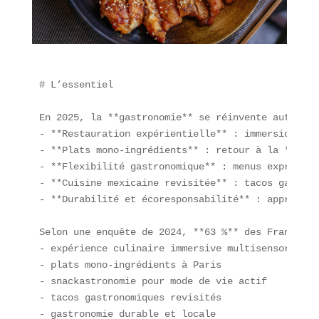
# L’essentiel

En 2025, la **gastronomie** se réinvente autour d
- **Restauration expérientielle** : immersion mul
- **Plats mono-ingrédients** : retour à la **simp
- **Flexibilité gastronomique** : menus express, 
- **Cuisine mexicaine revisitée** : tacos gastron
- **Durabilité et écoresponsabilité** : approvisi
Selon une enquête de 2024, **63 %** des Français 
- expérience culinaire immersive multisensorielle 
- plats mono-ingrédients à Paris  

- snackastronomie pour mode de vie actif  

- tacos gastronomiques revisités  

- gastronomie durable et locale
