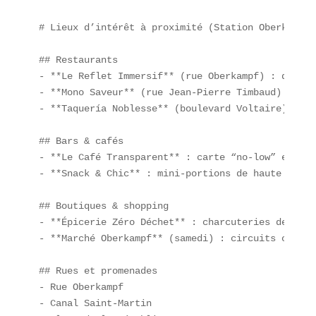
# Lieux d’intérêt à proximité (Station Oberkampf 
## Restaurants  

- **Le Reflet Immersif** (rue Oberkampf) : dîner 
- **Mono Saveur** (rue Jean-Pierre Timbaud) : spé
- **Taquería Noblesse** (boulevard Voltaire) : ta
## Bars & cafés  

- **Le Café Transparent** : carte “no-low” et pro
- **Snack & Chic** : mini-portions de haute gastr
## Boutiques & shopping  

- **Épicerie Zéro Déchet** : charcuteries de la m
- **Marché Oberkampf** (samedi) : circuits courts
## Rues et promenades  

- Rue Oberkampf  

- Canal Saint-Martin  
