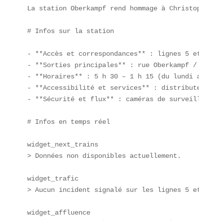
La station Oberkampf rend hommage à Christophe-Ph
# Infos sur la station

- **Accès et correspondances** : lignes 5 et 9 (P
- **Sorties principales** : rue Oberkampf / boule
- **Horaires** : 5 h 30 – 1 h 15 (du lundi au sam
- **Accessibilité et services** : distributeurs, 
- **Sécurité et flux** : caméras de surveillance,
# Infos en temps réel

widget_next_trains  

> Données non disponibles actuellement.  

widget_trafic  

> Aucun incident signalé sur les lignes 5 et 9.  

widget_affluence  
