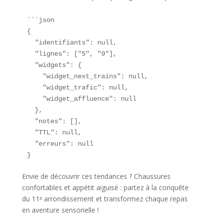
```json

{

  "identifiants": null,

  "lignes": ["5", "9"],

  "widgets": {

    "widget_next_trains": null,

    "widget_trafic": null,

    "widget_affluence": null

  },

  "notes": [],

  "TTL": null,

  "erreurs": null

}
Envie de découvrir ces tendances ? Chaussures
confortables et appétit aiguisé : partez à la conquête
du 11ᵉ arrondissement et transformez chaque repas
en aventure sensorielle !