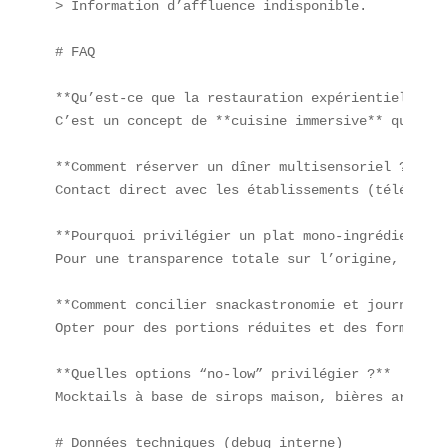
> Information d’affluence indisponible.  

# FAQ

**Qu’est-ce que la restauration expérientielle ?**
C’est un concept de **cuisine immersive** qui sol
**Comment réserver un dîner multisensoriel ?**  

Contact direct avec les établissements (téléphone
**Pourquoi privilégier un plat mono-ingrédient ?**
Pour une transparence totale sur l’origine, la tr
**Comment concilier snackastronomie et journée de
Opter pour des portions réduites et des formules 
**Quelles options “no-low” privilégier ?**  

Mocktails à base de sirops maison, bières artisan
# Données techniques (debug interne)
