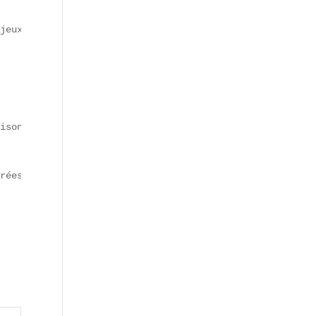
jeux santé et environnement.

ison.

rées (source interne 2024).
