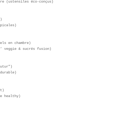
re (ustensiles éco-conçus)  

)  

picales)  

els en chambre)  

’ veggie & sucrés fusion)  

utur”)  

durable)  

t)  

e healthy)  
