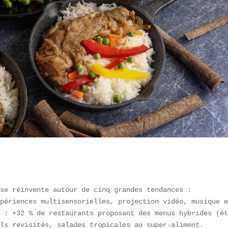
se réinvente autour de cinq grandes tendances :  

périences multisensorielles, projection vidéo, musique e
 : +32 % de restaurants proposant des menus hybrides (ét
ls revisités, salades tropicales au super-aliment.  
