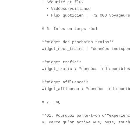
- Sécurité et flux  

  • Vidéosurveillance  

  • Flux quotidien : ~72 000 voyageurs
# 6. Infos en temps réel

**Widget des prochains trains**  

widget_next_trains : *données indispon
**Widget trafic**  

widget_trafic : *données indisponibles
**Widget affluence**  

widget_affluence : *données indisponib
# 7. FAQ

**Q1. Pourquoi parle-t-on d’“expérienc
R. Parce qu’on active vue, ouïe, touch