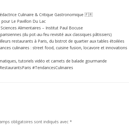
édactrice Culinaire & Critique Gastronomique 🇫🇷
e pour Le Pavillon Du Lac
ciences Alimentaires – Institut Paul Bocuse
 parisiennes (du pot-au‑feu revisité aux classiques pâtissiers)
illeurs restaurants à Paris, du bistrot de quartier aux tables étoilées
nces culinaires : street food, cuisine fusion, locavore et innovations
matiques, tutoriels vidéo et carnets de balade gourmande
RestaurantsParis #TendancesCulinaires
amps obligatoires sont indiqués avec
*