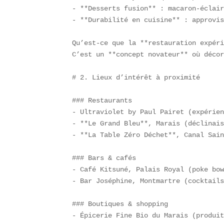
- **Desserts fusion** : macaron-éclair
- **Durabilité en cuisine** : approvis
Qu’est-ce que la **restauration expéri
C’est un **concept novateur** où décor
# 2. Lieux d’intérêt à proximité

### Restaurants  

- Ultraviolet by Paul Pairet (expérien
- **Le Grand Bleu**, Marais (déclinais
- **La Table Zéro Déchet**, Canal Sain
### Bars & cafés  

- Café Kitsuné, Palais Royal (poke bow
- Bar Joséphine, Montmartre (cocktails
### Boutiques & shopping  

- Épicerie Fine Bio du Marais (produit