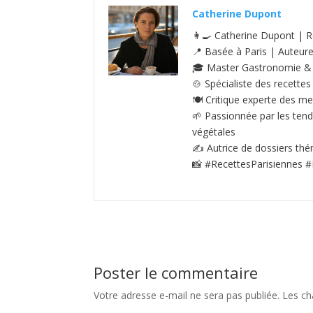
Catherine Dupont
👩‍🍳 Catherine Dupont | R
📍 Basée à Paris | Auteur
🎓 Master Gastronomie & S
🍲 Spécialiste des recettes
🍽️ Critique experte des me
🌱 Passionnée par les tenda
végétales
✍️ Autrice de dossiers thé
📸 #RecettesParisiennes #
Poster le commentaire
Votre adresse e-mail ne sera pas publiée.
Les ch