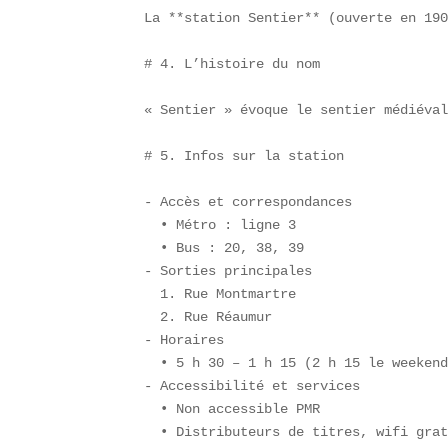
La **station Sentier** (ouverte en 190
# 4. L’histoire du nom

« Sentier » évoque le sentier médiéval
# 5. Infos sur la station

- Accès et correspondances  

  • Métro : ligne 3  

  • Bus : 20, 38, 39  

- Sorties principales  

  1. Rue Montmartre  

  2. Rue Réaumur  

- Horaires  

  • 5 h 30 – 1 h 15 (2 h 15 le weekend
- Accessibilité et services  

  • Non accessible PMR  

  • Distributeurs de titres, wifi grat