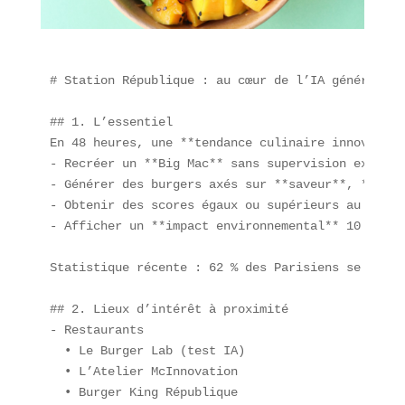
# Station République : au cœur de l’IA générative
## 1. L’essentiel  

En 48 heures, une **tendance culinaire innovante*
- Recréer un **Big Mac** sans supervision explicit
- Générer des burgers axés sur **saveur**, **dura
- Obtenir des scores égaux ou supérieurs au Big M
- Afficher un **impact environnemental** 10 fois 
Statistique récente : 62 % des Parisiens se décla
## 2. Lieux d’intérêt à proximité  

- Restaurants  

  • Le Burger Lab (test IA)  

  • L’Atelier McInnovation  

  • Burger King République  
