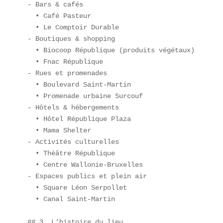
- Bars & cafés  

  • Café Pasteur  

  • Le Comptoir Durable  

- Boutiques & shopping  

  • Biocoop République (produits végétaux)  

  • Fnac République  

- Rues et promenades  

  • Boulevard Saint-Martin  

  • Promenade urbaine Surcouf  

- Hôtels & hébergements  

  • Hôtel République Plaza  

  • Mama Shelter  

- Activités culturelles  

  • Théâtre République  

  • Centre Wallonie-Bruxelles  

- Espaces publics et plein air  

  • Square Léon Serpollet  

  • Canal Saint-Martin  

## 3. L’histoire du lieu  
