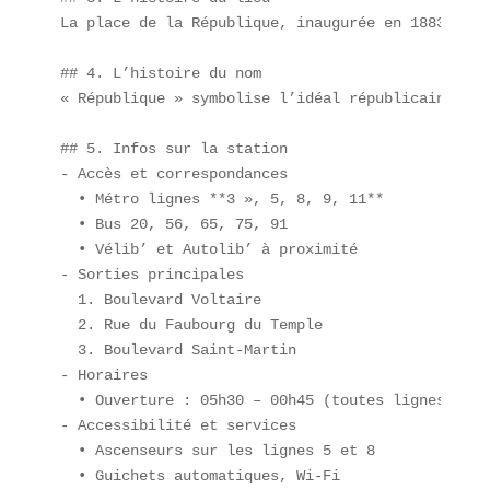
La place de la République, inaugurée en 1883, fut
## 4. L’histoire du nom  

« République » symbolise l’idéal républicain fran
## 5. Infos sur la station  

- Accès et correspondances  

  • Métro lignes **3 », 5, 8, 9, 11**  

  • Bus 20, 56, 65, 75, 91  

  • Vélib’ et Autolib’ à proximité  

- Sorties principales  

  1. Boulevard Voltaire  

  2. Rue du Faubourg du Temple  

  3. Boulevard Saint-Martin  

- Horaires  

  • Ouverture : 05h30 – 00h45 (toutes lignes)  

- Accessibilité et services  

  • Ascenseurs sur les lignes 5 et 8  

  • Guichets automatiques, Wi-Fi  
