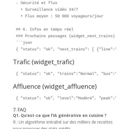
- Sécurité et flux  

  • Surveillance vidéo 24/7  

  • Flux moyen : 50 000 voyageurs/jour  

## 6. Infos en temps réel  

### Prochains passages (widget_next_trains)  

```json

{ "status": "ok", "next_trains": [ {"line":"3","a
Trafic (widget_trafic)
{ "status": "ok", "trains":"Normal", "bus":"Pertu
Affluence (widget_affluence)
{ "status": "ok", "level":"Modéré", "peak":"17h-1
7. FAQ
Q1. Qu’est-ce que l’IA générative en cuisine ?
R : Un algorithme entraîné sur des milliers de recettes
pour proposer des plats inédits.