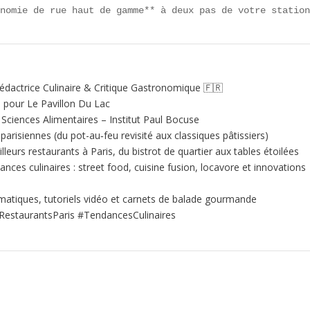
onomie de rue haut de gamme** à deux pas de votre statio
édactrice Culinaire & Critique Gastronomique 🇫🇷
e pour Le Pavillon Du Lac
ciences Alimentaires – Institut Paul Bocuse
 parisiennes (du pot-au‑feu revisité aux classiques pâtissiers)
illeurs restaurants à Paris, du bistrot de quartier aux tables étoilées
nces culinaires : street food, cuisine fusion, locavore et innovations
matiques, tutoriels vidéo et carnets de balade gourmande
RestaurantsParis #TendancesCulinaires