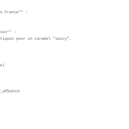
n France** :  

son** :  

tiques pour un caramel “swicy”.

ne)  
t_affluence