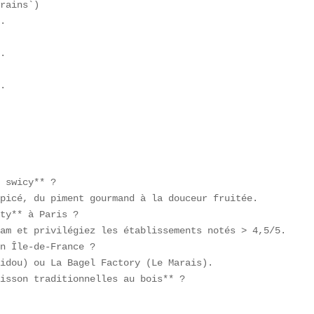
rains`)  

.  

.  



.

 swicy** ?  

picé, du piment gourmand à la douceur fruitée.  

ty** à Paris ?  

am et privilégiez les établissements notés > 4,5/5.  

n Île-de-France ?  

idou) ou La Bagel Factory (Le Marais).  

isson traditionnelles au bois** ?  
