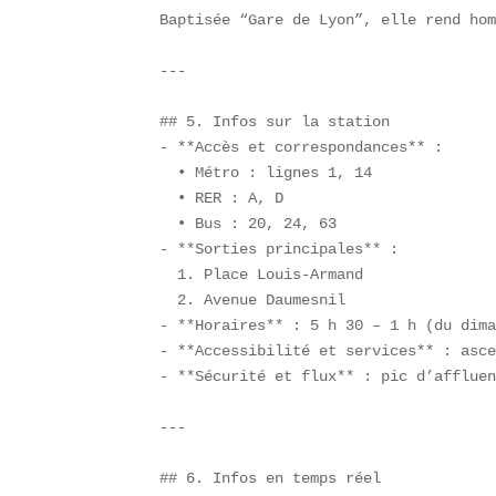
Baptisée “Gare de Lyon”, elle rend hom
---

## 5. Infos sur la station  

- **Accès et correspondances** :  

  • Métro : lignes 1, 14  

  • RER : A, D  

  • Bus : 20, 24, 63  

- **Sorties principales** :  

  1. Place Louis-Armand  

  2. Avenue Daumesnil  

- **Horaires** : 5 h 30 – 1 h (du dima
- **Accessibilité et services** : asce
- **Sécurité et flux** : pic d’affluen
---

## 6. Infos en temps réel  
