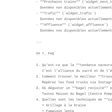
- **Prochains trains** (`widget_next_t
  Données non disponibles actuellement
- **Trafic** (`widget_trafic`)  

  Données non disponibles actuellement
- **Affluence** (`widget_affluence`)  
  Données non disponibles actuellement
---

## 7. FAQ  

1. Qu’est-ce que la **tendance saveurs
   C’est l’alliance du sucré et de l’é
2. Comment trouver le meilleur **Crous
   Repérez les food trucks via Instagr
3. Où déguster un **bagel revisité** e
   Testez Maison du Bagel (Centre Pomp
4. Quelles sont les techniques de **cu
   • Grillage à la braise  

   • Fumaison lente  
