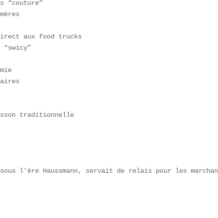
s “couture”  

mères  

irect aux food trucks  

 “swicy”  

mie  

aires  

  

sson traditionnelle  

sous l’ère Haussmann, servait de relais pour les marchan