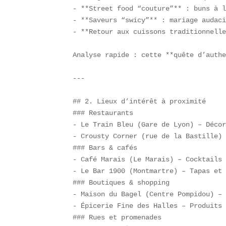
- **Street food “couture”** : buns à l
- **Saveurs “swicy”** : mariage audaci
- **Retour aux cuissons traditionnelle
Analyse rapide : cette **quête d’authe
---

## 2. Lieux d’intérêt à proximité  

### Restaurants  

- Le Train Bleu (Gare de Lyon) – Décor
- Crousty Corner (rue de la Bastille) 
### Bars & cafés  

- Café Marais (Le Marais) – Cocktails 
- Le Bar 1900 (Montmartre) – Tapas et 
### Boutiques & shopping  

- Maison du Bagel (Centre Pompidou) – 
- Épicerie Fine des Halles – Produits 
### Rues et promenades  
