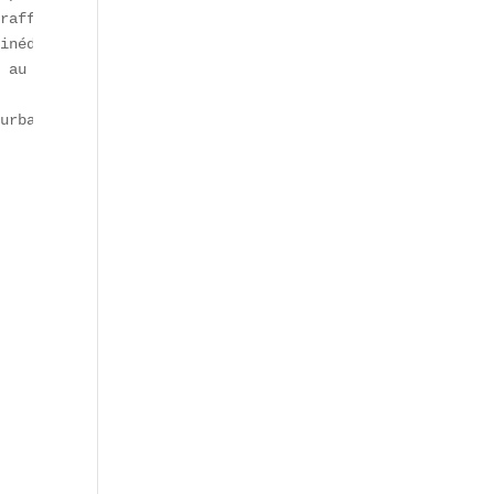
raffinée.  

inédites.  

 au bois font renaître les saveurs d’antan.  

urbain** innovant. Selon un sondage 2024, **67 %** des F