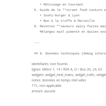
   • Rôtissage en tournant  

5. Guide de la **street food couture e
   • Sushi-burger à Lyon  

   • Bun à la truffe à Marseille  

6. Recettes **saveurs swicy faites mai
   Mélangez miel pimenté et épices exo
---

## 8. Données techniques (debug inter
identifiants: non fournis
lignes: Métro 1, 14 / RER A, D / Bus 20, 24, 63
widgets: widget_next_trains, widget_trafic, widge
notes: données en temps réel vides
TTL: non applicable
erreurs: aucune