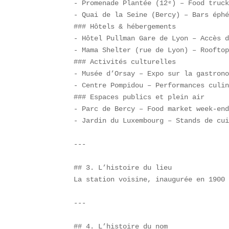
- Promenade Plantée (12ᵉ) – Food truck
- Quai de la Seine (Bercy) – Bars éphé
### Hôtels & hébergements  

- Hôtel Pullman Gare de Lyon – Accès d
- Mama Shelter (rue de Lyon) – Rooftop
### Activités culturelles  

- Musée d’Orsay – Expo sur la gastrono
- Centre Pompidou – Performances culin
### Espaces publics et plein air  

- Parc de Bercy – Food market week-end
- Jardin du Luxembourg – Stands de cui
---

## 3. L’histoire du lieu  

La station voisine, inaugurée en 1900 
---

## 4. L’histoire du nom  
