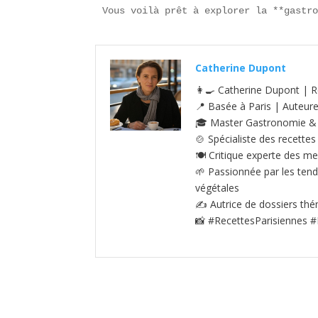
Vous voilà prêt à explorer la **gastr
Catherine Dupont
👩‍🍳 Catherine Dupont | R
📍 Basée à Paris | Auteur
🎓 Master Gastronomie & S
🍲 Spécialiste des recettes
🍽️ Critique experte des me
🌱 Passionnée par les tenda
végétales
✍️ Autrice de dossiers thé
📸 #RecettesParisiennes #