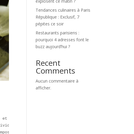
explosent ce matin ?
Tendances culinaires à Paris
République : Exclusif, 7
pépites ce soir
Restaurants parisiens :
pourquoi 4 adresses font le
buzz aujourd’hui ?
Recent
Comments
Aucun commentaire à
afficher.
 et de la **gastronomie urbaine** en France :  

ividuelle. Né sur TikTok et plébiscité à Paris, Lyon et 
mpose dans les menus des boulangeries et food trucks.  
