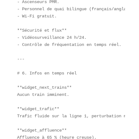
- Ascenseurs PMR.  

- Personnel de quai bilingue (français/anglais).  
- Wi-Fi gratuit.

**Sécurité et flux**  

- Vidéosurveillance 24 h/24.  

- Contrôle de fréquentation en temps réel.

---

# 6. Infos en temps réel

**widget_next_trains**  

Aucun train imminent.  

**widget_trafic**  

Trafic fluide sur la ligne 1, perturbation modéré
**widget_affluence**  

Affluence à 65 % (heure creuse).  
