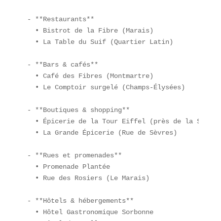
- **Restaurants**  

  • Bistrot de la Fibre (Marais)  

  • La Table du Suif (Quartier Latin)

- **Bars & cafés**  

  • Café des Fibres (Montmartre)  

  • Le Comptoir surgelé (Champs-Élysées)

- **Boutiques & shopping**  

  • Épicerie de la Tour Eiffel (près de la Seine) 
  • La Grande Épicerie (Rue de Sèvres)

- **Rues et promenades**  

  • Promenade Plantée  

  • Rue des Rosiers (Le Marais)

- **Hôtels & hébergements**  

  • Hôtel Gastronomique Sorbonne  
