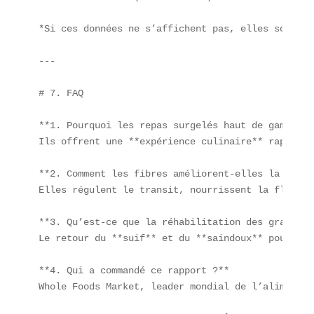
*Si ces données ne s’affichent pas, elles sont te
---

# 7. FAQ

**1. Pourquoi les repas surgelés haut de gamme re
Ils offrent une **expérience culinaire** rapide s
**2. Comment les fibres améliorent-elles la santé
Elles régulent le transit, nourrissent la flore i
**3. Qu’est-ce que la réhabilitation des graisses
Le retour du **suif** et du **saindoux** pour leu
**4. Qui a commandé ce rapport ?**  

Whole Foods Market, leader mondial de l’alimentat