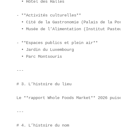
  • Hôtel des Halles

- **Activités culturelles**  

  • Cité de la Gastronomie (Palais de la Porte Dor
  • Musée de l’Alimentation (Institut Pasteur)

- **Espaces publics et plein air**  

  • Jardin du Luxembourg  

  • Parc Montsouris

---

# 3. L’histoire du lieu

Le **rapport Whole Foods Market** 2026 puise ses 
---

# 4. L’histoire du nom
