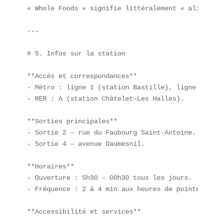
« Whole Foods » signifie littéralement « aliments
---

# 5. Infos sur la station

**Accès et correspondances**  

- Métro : ligne 1 (station Bastille), ligne 5 et 8
- RER : A (station Châtelet–Les Halles).

**Sorties principales**  

- Sortie 2 – rue du Faubourg Saint-Antoine.  

- Sortie 4 – avenue Daumesnil.

**Horaires**  

- Ouverture : 5h30 – 00h30 tous les jours.  

- Fréquence : 2 à 4 min aux heures de pointe.

**Accessibilité et services**  
