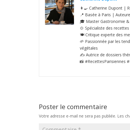
👩‍🍳 Catherine Dupont | R
📍 Basée à Paris | Auteur
🎓 Master Gastronomie & S
🍲 Spécialiste des recettes
🍽️ Critique experte des me
🌱 Passionnée par les tenda
végétales
✍️ Autrice de dossiers thé
📸 #RecettesParisiennes #
Poster le commentaire
Votre adresse e-mail ne sera pas publiée.
Les ch