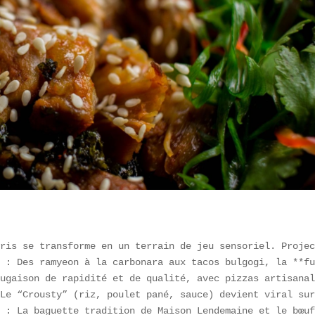
ris se transforme en un terrain de jeu sensoriel. Projec
 : Des ramyeon à la carbonara aux tacos bulgogi, la **fu
ugaison de rapidité et de qualité, avec pizzas artisanal
Le “Crousty” (riz, poulet pané, sauce) devient viral sur
 : La baguette tradition de Maison Lendemaine et le bœuf