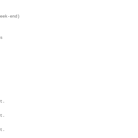
eek-end)  

s  

t.  

t.  

t.
