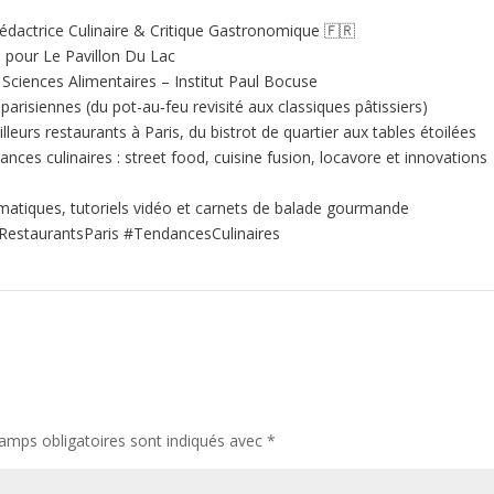
édactrice Culinaire & Critique Gastronomique 🇫🇷
e pour Le Pavillon Du Lac
ciences Alimentaires – Institut Paul Bocuse
 parisiennes (du pot-au‑feu revisité aux classiques pâtissiers)
illeurs restaurants à Paris, du bistrot de quartier aux tables étoilées
nces culinaires : street food, cuisine fusion, locavore et innovations
matiques, tutoriels vidéo et carnets de balade gourmande
RestaurantsParis #TendancesCulinaires
amps obligatoires sont indiqués avec
*