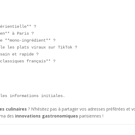
érientielle** ?  

en** à Paris ?  

e **mono-ingrédient** ?  

le les plats viraux sur TikTok ?  

sain et rapide ?  

classiques français** ?

 

 les informations initiales.  
s culinaires
? N’hésitez pas à partager vos adresses préférées et v
rama des
innovations gastronomiques
parisiennes !