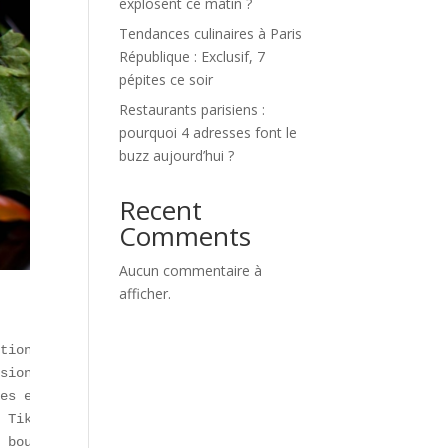
explosent ce matin ?
Tendances culinaires à Paris
République : Exclusif, 7
pépites ce soir
Restaurants parisiens :
pourquoi 4 adresses font le
buzz aujourd’hui ?
Recent
Comments
Aucun commentaire à
afficher.
tions vidéo, univers sonores et performances live transf
sion culinaire** séduit. Parallèlement, menus 100 % hare
es et burgers sains. Les **dark kitchens** (cuisines déd
 TikTok. La génération Z redéfinit les codes de la **gas
 bourguignon figurent désormais parmi les best-sellers e