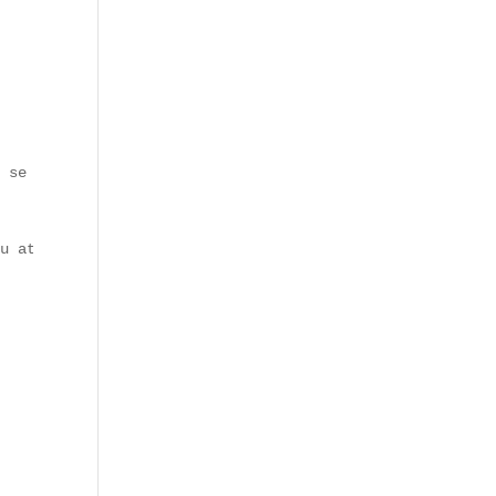
 se spécialisant dans l’**expérience immersive**. Ses co
u attenant, berceau des guinguettes d’antan. L’alliance 