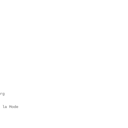
rg  

 la Mode
