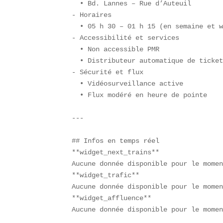
  • Bd. Lannes – Rue d’Auteuil  

- Horaires  

  • 05 h 30 – 01 h 15 (en semaine et w
- Accessibilité et services  

  • Non accessible PMR  

  • Distributeur automatique de ticket
- Sécurité et flux  

  • Vidéosurveillance active  

  • Flux modéré en heure de pointe

---

## Infos en temps réel  

**widget_next_trains**  

Aucune donnée disponible pour le momen
**widget_trafic**  

Aucune donnée disponible pour le momen
**widget_affluence**  

Aucune donnée disponible pour le momen