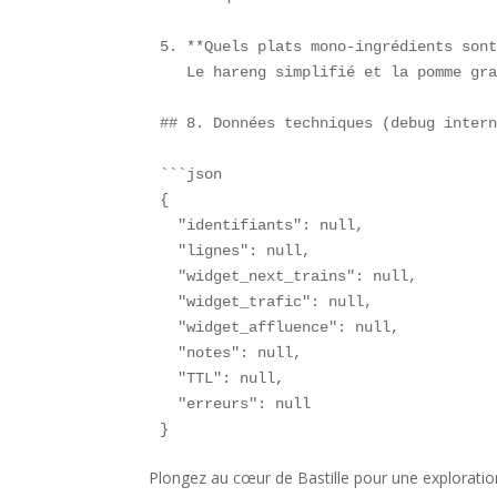
5. **Quels plats mono-ingrédients sont
   Le hareng simplifié et la pomme gra
## 8. Données techniques (debug intern
```json

{

  "identifiants": null,

  "lignes": null,

  "widget_next_trains": null,

  "widget_trafic": null,

  "widget_affluence": null,

  "notes": null,

  "TTL": null,

  "erreurs": null

}
Plongez au cœur de Bastille pour une explorati