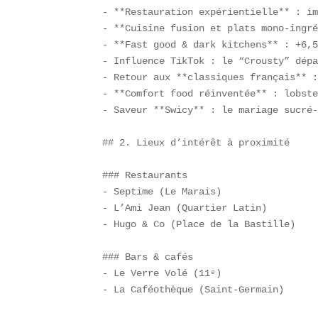
- **Restauration expérientielle** : im
- **Cuisine fusion et plats mono-ingré
- **Fast good & dark kitchens** : +6,5
- Influence TikTok : le “Crousty” dépa
- Retour aux **classiques français** :
- **Comfort food réinventée** : lobste
- Saveur **Swicy** : le mariage sucré-
## 2. Lieux d’intérêt à proximité

### Restaurants  

- Septime (Le Marais)  

- L’Ami Jean (Quartier Latin)  

- Hugo & Co (Place de la Bastille)

### Bars & cafés  

- Le Verre Volé (11ᵉ)  

- La Caféothèque (Saint-Germain)  
