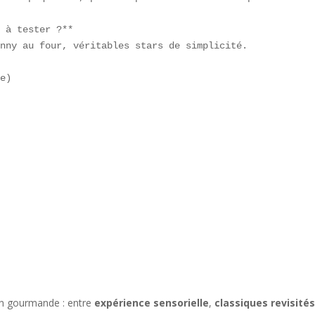
 à tester ?**  

nny au four, véritables stars de simplicité.

e)

on gourmande : entre
expérience sensorielle
,
classiques revisité