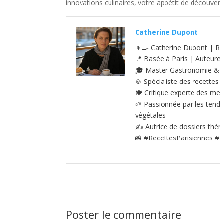
innovations culinaires, votre appétit de découve
Catherine Dupont
👩‍🍳 Catherine Dupont | R
📍 Basée à Paris | Auteur
🎓 Master Gastronomie & S
🍲 Spécialiste des recettes
🍽️ Critique experte des me
🌱 Passionnée par les tenda
végétales
✍️ Autrice de dossiers thé
📸 #RecettesParisiennes #
Poster le commentaire