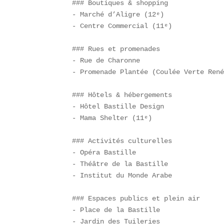
### Boutiques & shopping  

- Marché d’Aligre (12ᵉ)  

- Centre Commercial (11ᵉ)

### Rues et promenades  

- Rue de Charonne  

- Promenade Plantée (Coulée Verte René
### Hôtels & hébergements  

- Hôtel Bastille Design  

- Mama Shelter (11ᵉ)

### Activités culturelles  

- Opéra Bastille  

- Théâtre de la Bastille  

- Institut du Monde Arabe

### Espaces publics et plein air  

- Place de la Bastille  

- Jardin des Tuileries  
