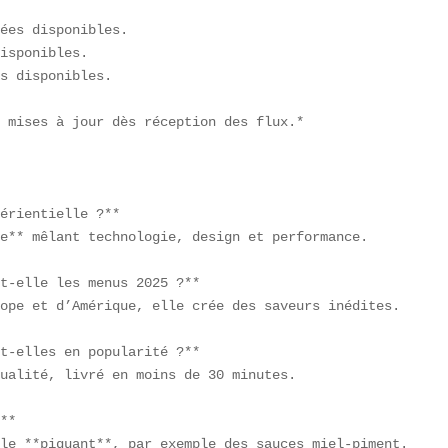
ées disponibles.  

isponibles.  

s disponibles.  

 mises à jour dès réception des flux.*

érientielle ?**  

e** mêlant technologie, design et performance.

t-elle les menus 2025 ?**  

ope et d’Amérique, elle crée des saveurs inédites.

t-elles en popularité ?**  

ualité, livré en moins de 30 minutes.

**  

le **piquant**, par exemple des sauces miel-piment.
