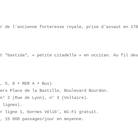
r de l’ancienne forteresse royale, prise d’assaut en 178
t *bastida*, « petite citadelle » en occitan. Au fil des
, 5, 8 • RER A • Bus)  

ers Place de la Bastille, Boulevard Bourdon.  

n° 2 (Rue de Lyon), n° 3 (Voltaire).  

 lignes).  

r ligne 1, bornes Vélib’, Wi-Fi gratuit.  

, 15 000 passages/jour en moyenne.
