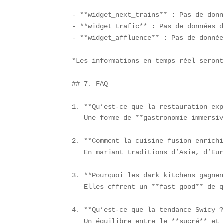
- **widget_next_trains** : Pas de donn
- **widget_trafic** : Pas de données d
- **widget_affluence** : Pas de donnée
*Les informations en temps réel seront
## 7. FAQ

1. **Qu’est-ce que la restauration exp
   Une forme de **gastronomie immersiv
2. **Comment la cuisine fusion enrichi
   En mariant traditions d’Asie, d’Eur
3. **Pourquoi les dark kitchens gagnen
   Elles offrent un **fast good** de q
4. **Qu’est-ce que la tendance Swicy ?
   Un équilibre entre le **sucré** et 