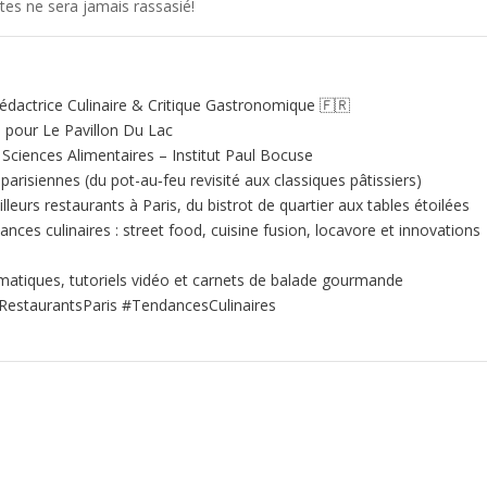
rtes ne sera jamais rassasié!
édactrice Culinaire & Critique Gastronomique 🇫🇷
e pour Le Pavillon Du Lac
ciences Alimentaires – Institut Paul Bocuse
 parisiennes (du pot-au‑feu revisité aux classiques pâtissiers)
illeurs restaurants à Paris, du bistrot de quartier aux tables étoilées
nces culinaires : street food, cuisine fusion, locavore et innovations
matiques, tutoriels vidéo et carnets de balade gourmande
RestaurantsParis #TendancesCulinaires