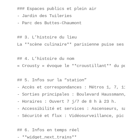
### Espaces publics et plein air  

- Jardin des Tuileries  

- Parc des Buttes-Chaumont  

## 3. L’histoire du lieu  

La **scène culinaire** parisienne puise ses racin
## 4. L’histoire du nom  

« Crousty » évoque le **croustillant** du poulet 
## 5. Infos sur la “station”  

- Accès et correspondances : Métros 1, 7, 11 (sta
- Sorties principales : Boulevard Haussmann, Plac
- Horaires : Ouvert 7 j/7 de 8 h à 23 h.  

- Accessibilité et services : Ascenseurs, sanitai
- Sécurité et flux : Vidéosurveillance, pic de fr
## 6. Infos en temps réel  

- **widget_next_trains**  
