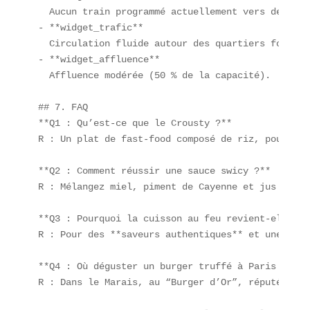
  Aucun train programmé actuellement vers des des
- **widget_trafic**  

  Circulation fluide autour des quartiers food.  

- **widget_affluence**  

  Affluence modérée (50 % de la capacité).  

## 7. FAQ  

**Q1 : Qu’est-ce que le Crousty ?**  

R : Un plat de fast-food composé de riz, poulet p
**Q2 : Comment réussir une sauce swicy ?**  

R : Mélangez miel, piment de Cayenne et jus de ci
**Q3 : Pourquoi la cuisson au feu revient-elle ?**
R : Pour des **saveurs authentiques** et une expé
**Q4 : Où déguster un burger truffé à Paris ?**  

R : Dans le Marais, au “Burger d’Or”, réputé pour