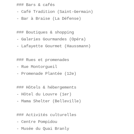
### Bars & cafés  

- Café Tradition (Saint-Germain)  

- Bar à Braise (La Défense)  

### Boutiques & shopping  

- Galeries Gourmandes (Opéra)  

- Lafayette Gourmet (Haussmann)  

### Rues et promenades  

- Rue Montorgueil  

- Promenade Plantée (12e)  

### Hôtels & hébergements  

- Hôtel du Louvre (1er)  

- Mama Shelter (Belleville)  

### Activités culturelles  

- Centre Pompidou  

- Musée du Quai Branly  
