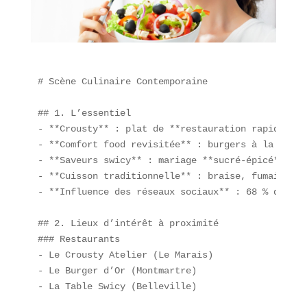
# Scène Culinaire Contemporaine

## 1. L’essentiel  

- **Crousty** : plat de **restauration rapide** à
- **Comfort food revisitée** : burgers à la truff
- **Saveurs swicy** : mariage **sucré-épicé** dés
- **Cuisson traditionnelle** : braise, fumaison e
- **Influence des réseaux sociaux** : 68 % des 18
## 2. Lieux d’intérêt à proximité  

### Restaurants  

- Le Crousty Atelier (Le Marais)  

- Le Burger d’Or (Montmartre)  

- La Table Swicy (Belleville)  
