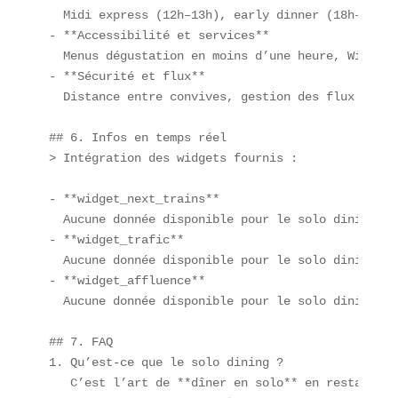
  Midi express (12h–13h), early dinner (18h–19h30)
- **Accessibilité et services**  

  Menus dégustation en moins d’une heure, Wi-Fi g
- **Sécurité et flux**  

  Distance entre convives, gestion des flux via Q
## 6. Infos en temps réel  

> Intégration des widgets fournis :

- **widget_next_trains**  

  Aucune donnée disponible pour le solo dining.  

- **widget_trafic**  

  Aucune donnée disponible pour le solo dining.  

- **widget_affluence**  

  Aucune donnée disponible pour le solo dining.  

## 7. FAQ  

1. Qu’est-ce que le solo dining ?  

   C’est l’art de **dîner en solo** en restaurant.