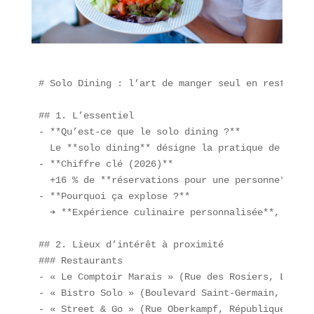
# Solo Dining : l’art de manger seul en restaurant
## 1. L’essentiel  

- **Qu’est-ce que le solo dining ?**  

  Le **solo dining** désigne la pratique de **man
- **Chiffre clé (2026)**  

  +16 % de **réservations pour une personne** sur
- **Pourquoi ça explose ?**  

  ➔ **Expérience culinaire personnalisée**, recon
## 2. Lieux d’intérêt à proximité  

### Restaurants  

- « Le Comptoir Marais » (Rue des Rosiers, Le Mara
- « Bistro Solo » (Boulevard Saint-Germain, Quart
- « Street & Go » (Rue Oberkampf, République)  
