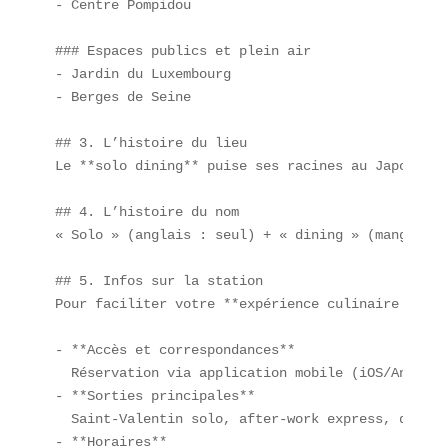
- Centre Pompidou  

### Espaces publics et plein air  

- Jardin du Luxembourg  

- Berges de Seine  

## 3. L’histoire du lieu  

Le **solo dining** puise ses racines au Japon ave
## 4. L’histoire du nom  

« Solo » (anglais : seul) + « dining » (manger au
## 5. Infos sur la station  

Pour faciliter votre **expérience culinaire perso
- **Accès et correspondances**  

  Réservation via application mobile (iOS/Android
- **Sorties principales**  

  Saint-Valentin solo, after-work express, déjeun
- **Horaires**  
