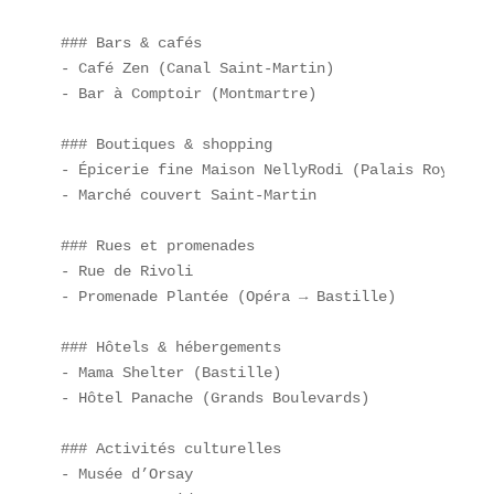
### Bars & cafés  

- Café Zen (Canal Saint-Martin)  

- Bar à Comptoir (Montmartre)  

### Boutiques & shopping  

- Épicerie fine Maison NellyRodi (Palais Royal)  

- Marché couvert Saint-Martin  

### Rues et promenades  

- Rue de Rivoli  

- Promenade Plantée (Opéra → Bastille)  

### Hôtels & hébergements  

- Mama Shelter (Bastille)  

- Hôtel Panache (Grands Boulevards)  

### Activités culturelles  

- Musée d’Orsay  
