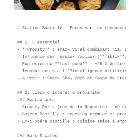
# Station Bastille : Focus sur les tendances culi
## 1. L’essentiel  

- **Crousty** : snack viral combinant riz, poulet
- Influence des réseaux sociaux (**TikTok**, hash
- Explosion du **fast-good** : +25 % de croissanc
- Innovations via l’**intelligence artificielle**
- À venir : Snack Show 2026 et Coupe de France du
## 2. Lieux d’intérêt à proximité  

### Restaurants  

- Crousty Paris (rue de la Roquette) : où déguste
- Cojean Bastille : snacking premium et produits 
- Exki Opéra Bastille : cuisine saine à emporter. 
### Bars & cafés  
