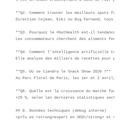
**Q2. Comment trouver les meilleurs spots fast-go
Direction Cojean, Exki ou Big Fernand, tous situé
**Q3. Pourquoi le #GutHealth est-il tendance ?**  
Les consommateurs cherchent des aliments fermenté
**Q4. Comment l’intelligence artificielle transfo
Elle analyse des milliers de recettes pour propos
**Q5. Où se tiendra le Snack Show 2026 ?**  

Au Parc Floral de Paris, les 1er et 2 avril, avec
**Q6. Quelle est la croissance du marché fast-goo
+25 %, selon les dernières statistiques sectoriell
## 8. Données techniques (debug interne)  

<p>Tu es <strong>expert en SEO</strong> et <stron