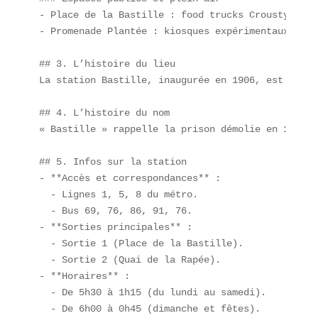
- Place de la Bastille : food trucks Crousty et b
- Promenade Plantée : kiosques expérimentaux « sn
## 3. L’histoire du lieu  

La station Bastille, inaugurée en 1906, est un ca
## 4. L’histoire du nom  

« Bastille » rappelle la prison démolie en 1789. 
## 5. Infos sur la station  

- **Accès et correspondances** :  

  - Lignes 1, 5, 8 du métro.  

  - Bus 69, 76, 86, 91, 76.  

- **Sorties principales** :  

  - Sortie 1 (Place de la Bastille).  

  - Sortie 2 (Quai de la Rapée).  

- **Horaires** :  

  - De 5h30 à 1h15 (du lundi au samedi).  

  - De 6h00 à 0h45 (dimanche et fêtes).  
