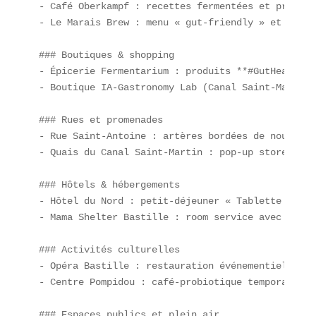
- Café Oberkampf : recettes fermentées et probiot
- Le Marais Brew : menu « gut-friendly » et bière
### Boutiques & shopping  

- Épicerie Fermentarium : produits **#GutHealth**
- Boutique IA-Gastronomy Lab (Canal Saint-Martin)
### Rues et promenades  

- Rue Saint-Antoine : artères bordées de nouvelle
- Quais du Canal Saint-Martin : pop-up stores gou
### Hôtels & hébergements  

- Hôtel du Nord : petit-déjeuner « Tablette Ganac
- Mama Shelter Bastille : room service avec menu 
### Activités culturelles  

- Opéra Bastille : restauration événementielle fa
- Centre Pompidou : café-probiotique temporaire.  
### Espaces publics et plein air  
