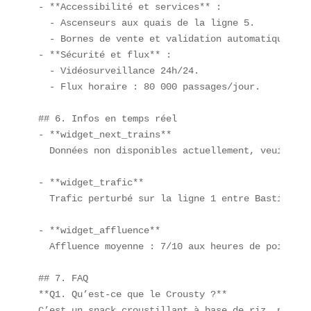
- **Accessibilité et services** :  

  - Ascenseurs aux quais de la ligne 5.  

  - Bornes de vente et validation automatiques.  

- **Sécurité et flux** :  

  - Vidéosurveillance 24h/24.  

  - Flux horaire : 80 000 passages/jour.  

## 6. Infos en temps réel  

- **widget_next_trains**  

  Données non disponibles actuellement, veuillez 
- **widget_trafic**  

  Trafic perturbé sur la ligne 1 entre Bastille e
- **widget_affluence**  

  Affluence moyenne : 7/10 aux heures de pointe.  
## 7. FAQ  

**Q1. Qu’est-ce que le Crousty ?**  

C’est un snack croustillant à base de riz, poulet