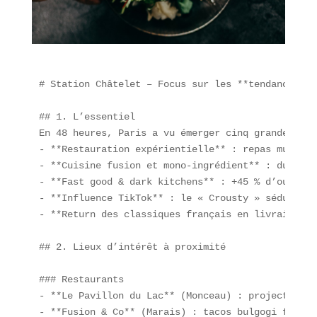
# Station Châtelet – Focus sur les **tendances cu
## 1. L’essentiel  

En 48 heures, Paris a vu émerger cinq grandes **i
- **Restauration expérientielle** : repas multise
- **Cuisine fusion et mono-ingrédient** : du ramy
- **Fast good & dark kitchens** : +45 % d’ouvertu
- **Influence TikTok** : le « Crousty » séduit la
- **Return des classiques français en livraison**
## 2. Lieux d’intérêt à proximité

### Restaurants  

- **Le Pavillon du Lac** (Monceau) : projection v
- **Fusion & Co** (Marais) : tacos bulgogi fusion