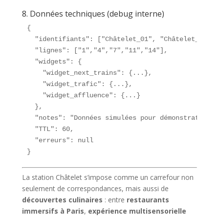
8. Données techniques (debug interne)
{

  "identifiants": ["Châtelet_01", "Châtelet_04", 
  "lignes": ["1","4","7","11","14"],

  "widgets": {

    "widget_next_trains": {...},

    "widget_trafic": {...},

    "widget_affluence": {...}

  },

  "notes": "Données simulées pour démonstration",

  "TTL": 60,

  "erreurs": null

}
La station Châtelet s’impose comme un carrefour non
seulement de correspondances, mais aussi de
découvertes culinaires
: entre
restaurants
immersifs à Paris
,
expérience multisensorielle