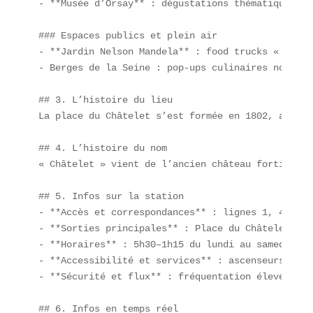
- **Musée d’Orsay** : dégustations thématiques.

### Espaces publics et plein air  

- **Jardin Nelson Mandela** : food trucks « fast 
- Berges de la Seine : pop-ups culinaires nocturne
## 3. L’histoire du lieu  

La place du Châtelet s’est formée en 1802, après 
## 4. L’histoire du nom  

« Châtelet » vient de l’ancien château fortifié p
## 5. Infos sur la station

- **Accès et correspondances** : lignes 1, 4, 7, 
- **Sorties principales** : Place du Châtelet / R
- **Horaires** : 5h30–1h15 du lundi au samedi, 6h
- **Accessibilité et services** : ascenseurs, gui
- **Sécurité et flux** : fréquentation élevée aux
## 6. Infos en temps réel  
