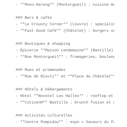
- **Mono-Hareng** (Montorgueil) : cuisine mono-in
### Bars & cafés  

- **Le Crousty Corner** (Louvre) : spécialités ri
- **Fast Good Café** (Châtelet) : burgers sains e
### Boutiques & shopping  

- Épicerie **Maison Lendemaine** (Bastille) : bag
- **Rue Montorgueil** : fromageries, boulangeries
### Rues et promenades  

- **Rue de Rivoli** et **Place du Châtelet** : fl
### Hôtels & hébergements  

- Hôtel **Novotel Les Halles** : rooftop et menus
- **CitizenM** Bastille : brunch fusion et dark k
### Activités culturelles  

- **Centre Pompidou** : expo « Saveurs du futur ».