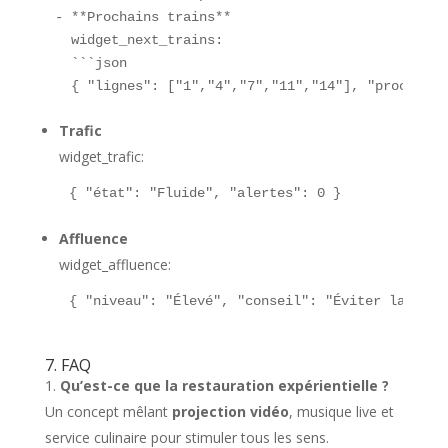
- **Prochains trains**  

  widget_next_trains:  

  ```json

  { "lignes": ["1","4","7","11","14"], "prochains
Trafic
widget_trafic:
{ "état": "Fluide", "alertes": 0 }
Affluence
widget_affluence:
{ "niveau": "Élevé", "conseil": "Éviter la sort
7. FAQ
Qu’est-ce que la restauration expérientielle ?
Un concept mêlant
projection vidéo
, musique live et
service culinaire pour stimuler tous les sens.