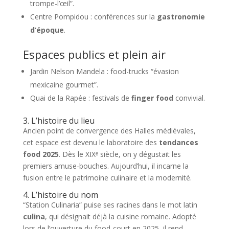
trompe-l’œil”.
Centre Pompidou : conférences sur la
gastronomie
d’époque
.
Espaces publics et plein air
Jardin Nelson Mandela : food-trucks “évasion
mexicaine gourmet”.
Quai de la Rapée : festivals de
finger food
convivial.
3. L’histoire du lieu
Ancien point de convergence des Halles médiévales,
cet espace est devenu le laboratoire des
tendances
food 2025
. Dès le XIXᵉ siècle, on y dégustait les
premiers amuse-bouches. Aujourd’hui, il incarne la
fusion entre le patrimoine culinaire et la modernité.
4. L’histoire du nom
“Station Culinaria” puise ses racines dans le mot latin
culina
, qui désignait déjà la cuisine romaine. Adopté
lors de l’ouverture du food-court en 2025, il rend