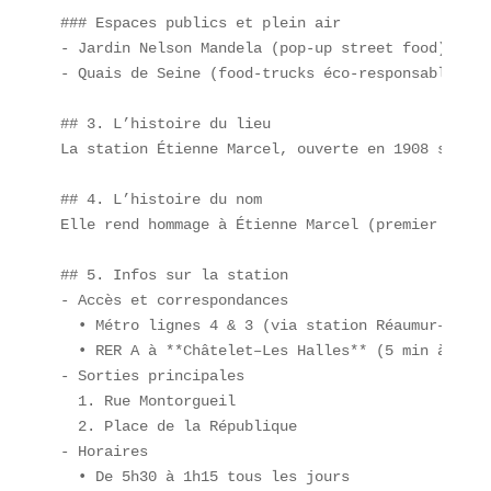
### Espaces publics et plein air  

- Jardin Nelson Mandela (pop-up street food)  

- Quais de Seine (food-trucks éco-responsables)

## 3. L’histoire du lieu  

La station Étienne Marcel, ouverte en 1908 sur la
## 4. L’histoire du nom  

Elle rend hommage à Étienne Marcel (premier échev
## 5. Infos sur la station  

- Accès et correspondances  

  • Métro lignes 4 & 3 (via station Réaumur–Sébast
  • RER A à **Châtelet–Les Halles** (5 min à pied)
- Sorties principales  

  1. Rue Montorgueil  

  2. Place de la République  

- Horaires  

  • De 5h30 à 1h15 tous les jours  
