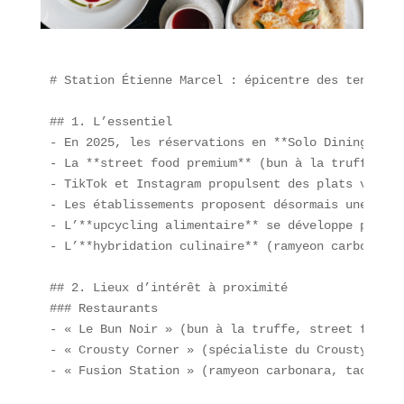
# Station Étienne Marcel : épicentre des tendance
## 1. L’essentiel  

- En 2025, les réservations en **Solo Dining** on
- La **street food premium** (bun à la truffe, su
- TikTok et Instagram propulsent des plats viraux
- Les établissements proposent désormais une **ex
- L’**upcycling alimentaire** se développe pour r
- L’**hybridation culinaire** (ramyeon carbonara,
## 2. Lieux d’intérêt à proximité  

### Restaurants  

- « Le Bun Noir » (bun à la truffe, street food h
- « Crousty Corner » (spécialiste du Crousty viral
- « Fusion Station » (ramyeon carbonara, tacos bul