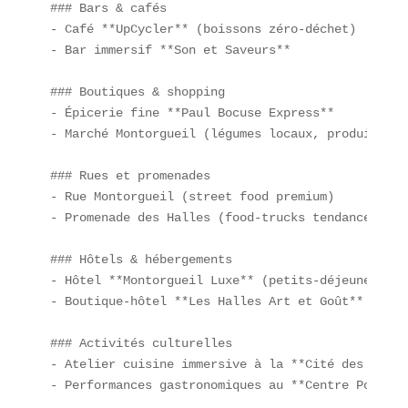
### Bars & cafés  

- Café **UpCycler** (boissons zéro-déchet)  

- Bar immersif **Son et Saveurs**  

### Boutiques & shopping  

- Épicerie fine **Paul Bocuse Express**  

- Marché Montorgueil (légumes locaux, produits dur
### Rues et promenades  

- Rue Montorgueil (street food premium)  

- Promenade des Halles (food-trucks tendances)

### Hôtels & hébergements  

- Hôtel **Montorgueil Luxe** (petits-déjeuners up
- Boutique-hôtel **Les Halles Art et Goût**

### Activités culturelles  

- Atelier cuisine immersive à la **Cité des Scienc
- Performances gastronomiques au **Centre Pompidou