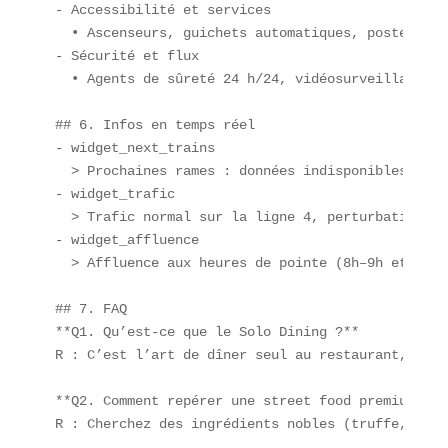
- Accessibilité et services  

  • Ascenseurs, guichets automatiques, poste de se
- Sécurité et flux  

  • Agents de sûreté 24 h/24, vidéosurveillance

## 6. Infos en temps réel  

- widget_next_trains  

  > Prochaines rames : données indisponibles actu
- widget_trafic  

  > Trafic normal sur la ligne 4, perturbations m
- widget_affluence  

  > Affluence aux heures de pointe (8h–9h et 18h–
## 7. FAQ  

**Q1. Qu’est-ce que le Solo Dining ?**  

R : C’est l’art de dîner seul au restaurant, une 
**Q2. Comment repérer une street food premium ?** 
R : Cherchez des ingrédients nobles (truffe, cavi