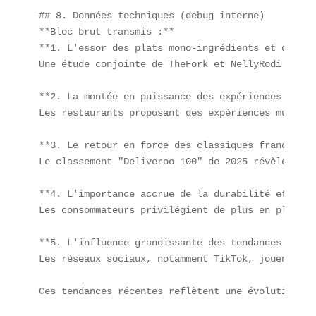
## 8. Données techniques (debug interne)  

**Bloc brut transmis :**  

**1. L'essor des plats mono-ingrédients et de la 
Une étude conjointe de TheFork et NellyRodi met e
**2. La montée en puissance des expériences gastr
Les restaurants proposant des expériences multise
**3. Le retour en force des classiques français d
Le classement "Deliveroo 100" de 2025 révèle que 
**4. L'importance accrue de la durabilité et de l
Les consommateurs privilégient de plus en plus le
**5. L'influence grandissante des tendances culin
Les réseaux sociaux, notamment TikTok, jouent un 
Ces tendances récentes reflètent une évolution ve