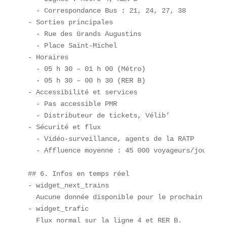
  - Correspondance Bus : 21, 24, 27, 38  

- Sorties principales  

  - Rue des Grands Augustins  

  - Place Saint-Michel  

- Horaires  

  - 05 h 30 – 01 h 00 (Métro)  

  - 05 h 30 – 00 h 30 (RER B)  

- Accessibilité et services  

  - Pas accessible PMR  

  - Distributeur de tickets, Vélib’  

- Sécurité et flux  

  - Vidéo-surveillance, agents de la RATP  

  - Affluence moyenne : 45 000 voyageurs/jour  

## 6. Infos en temps réel  

- widget_next_trains  

  Aucune donnée disponible pour le prochain train.
- widget_trafic  

  Flux normal sur la ligne 4 et RER B.  
