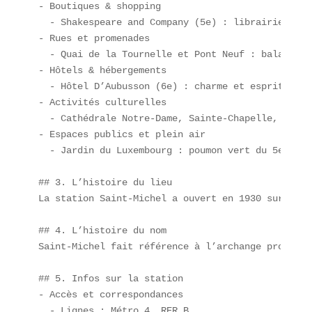
- Boutiques & shopping  

  - Shakespeare and Company (5e) : librairie embl
- Rues et promenades  

  - Quai de la Tournelle et Pont Neuf : balades s
- Hôtels & hébergements  

  - Hôtel D’Aubusson (6e) : charme et esprit boudo
- Activités culturelles  

  - Cathédrale Notre-Dame, Sainte-Chapelle, Palai
- Espaces publics et plein air  

  - Jardin du Luxembourg : poumon vert du 5e arro
## 3. L’histoire du lieu  

La station Saint-Michel a ouvert en 1930 sur la l
## 4. L’histoire du nom  

Saint-Michel fait référence à l’archange protecte
## 5. Infos sur la station  

- Accès et correspondances  

  - Lignes : Métro 4, RER B  
