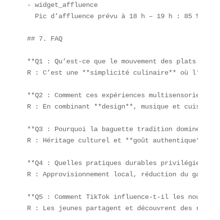
- widget_affluence  

  Pic d’affluence prévu à 18 h – 19 h : 85 %.  

## 7. FAQ  

**Q1 : Qu’est-ce que le mouvement des plats mono-
R : C’est une **simplicité culinaire** où l’assie
**Q2 : Comment ces expériences multisensorielles 
R : En combinant **design**, musique et cuisine, 
**Q3 : Pourquoi la baguette tradition domine-t-el
R : Héritage culturel et **goût authentique**, el
**Q4 : Quelles pratiques durables privilégient le
R : Approvisionnement local, réduction du gaspill
**Q5 : Comment TikTok influence-t-il les nouvelle
R : Les jeunes partagent et découvrent des recett