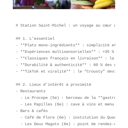
# Station Saint-Michel : un voyage au cœur des **
## 1. L’essentiel  

- **Plats mono-ingrédients** : simplicité et traç
- **Expériences multisensorielles** : +35 % de fr
- **Classiques français en livraison** : la bague
- **Durabilité & authenticité** : 60 % des consom
- **TikTok et viralité** : le “Crousty” devient s
## 2. Lieux d’intérêt à proximité  

- Restaurants  

  - Le Procope (5e) : berceau de la **gastronomie
  - Les Papilles (6e) : cave à vins et menu du jo
- Bars & cafés  

  - Café de Flore (6e) : institution du Quartier L
  - Les Deux Magots (6e) : point de rendez-vous d