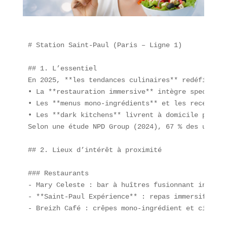
# Station Saint-Paul (Paris – Ligne 1)

## 1. L’essentiel

En 2025, **les tendances culinaires** redéfinisse
• La **restauration immersive** intègre spectacle
• Les **menus mono-ingrédients** et les recettes 
• Les **dark kitchens** livrent à domicile pizzas
Selon une étude NPD Group (2024), 67 % des urbain
## 2. Lieux d’intérêt à proximité

### Restaurants  

- Mary Celeste : bar à huîtres fusionnant influen
- **Saint-Paul Expérience** : repas immersif avec
- Breizh Café : crêpes mono-ingrédient et cidres 