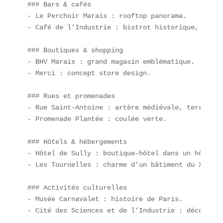
### Bars & cafés  

- Le Perchoir Marais : rooftop panorama.  

- Café de l’Industrie : bistrot historique, **tex
### Boutiques & shopping  

- BHV Marais : grand magasin emblématique.  

- Merci : concept store design.

### Rues et promenades  

- Rue Saint-Antoine : artère médiévale, terrasses
- Promenade Plantée : coulée verte.

### Hôtels & hébergements  

- Hôtel de Sully : boutique-hôtel dans un hôtel p
- Les Tournelles : charme d’un bâtiment du XVIIᵉ s
### Activités culturelles  

- Musée Carnavalet : histoire de Paris.  

- Cité des Sciences et de l’Industrie : découvert