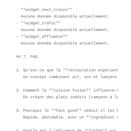
- **widget_next_trains**  

  Aucune donnée disponible actuellement.  

- **widget_trafic**  

  Aucune donnée disponible actuellement.  

- **widget_affluence**  

  Aucune donnée disponible actuellement.

## 7. FAQ

1. Qu’est-ce que la **restauration expérientielle*
   Un concept combinant art, son et lumière pour 
2. Comment la **cuisine fusion** influence-t-elle
   En créant des plats inédits (ramyeon à la carb
3. Pourquoi le **fast good** séduit-il les Parisie
   Rapide, abordable, avec un **ingrédient unique
4. Quelle est l’influence de **TikTok** sur les t