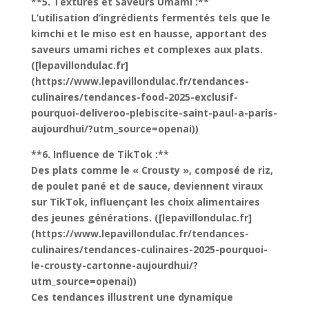
**5. Textures et Saveurs Umami :**
L’utilisation d’ingrédients fermentés tels que le
kimchi et le miso est en hausse, apportant des
saveurs umami riches et complexes aux plats.
([lepavillondulac.fr]
(https://www.lepavillondulac.fr/tendances-
culinaires/tendances-food-2025-exclusif-
pourquoi-deliveroo-plebiscite-saint-paul-a-paris-
aujourdhui/?utm_source=openai))
**6. Influence de TikTok :**
Des plats comme le « Crousty », composé de riz,
de poulet pané et de sauce, deviennent viraux
sur TikTok, influençant les choix alimentaires
des jeunes générations. ([lepavillondulac.fr]
(https://www.lepavillondulac.fr/tendances-
culinaires/tendances-culinaires-2025-pourquoi-
le-crousty-cartonne-aujourdhui/?
utm_source=openai))
Ces tendances illustrent une dynamique