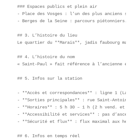
### Espaces publics et plein air  

- Place des Vosges : l’un des plus anciens square
- Berges de la Seine : parcours piétonniers.

## 3. L’histoire du lieu

Le quartier du **Marais**, jadis faubourg maraîch
## 4. L’histoire du nom

« Saint-Paul » fait référence à l’ancienne église
## 5. Infos sur la station

- **Accès et correspondances** : ligne 1 (La Défe
- **Sorties principales** : rue Saint-Antoine, ru
- **Horaires** : 5 h 30 – 1 h (2 h vend. et sam.).
- **Accessibilité et services** : pas d’ascenseur
- **Sécurité et flux** : flux maximal aux heures 
## 6. Infos en temps réel
