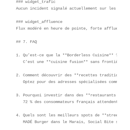
### widget_trafic  

Aucun incident signalé actuellement sur les ligne
### widget_affluence  

Flux modéré en heure de pointe, forte affluence a
## 7. FAQ

1. Qu’est-ce que la **Borderless Cuisine** ?  

   C’est une **cuisine fusion** sans frontières q
2. Comment découvrir des **recettes traditionnell
   Optez pour des adresses spécialisées comme L’A
3. Pourquoi investir dans des **restaurants écore
   72 % des consommateurs français attendent déso
4. Quels sont les meilleurs spots de **street foo
   MADÉ Burger dans le Marais, Social Bite sur le