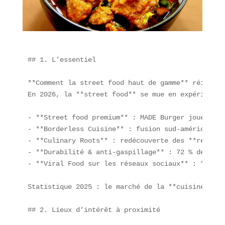
## 1. L’essentiel

**Comment la street food haut de gamme** réinvent
En 2026, la **street food** se mue en expérience 
- **Street food premium** : MADE Burger joue sur 
- **Borderless Cuisine** : fusion sud-américaine 
- **Culinary Roots** : redécouverte des **recette
- **Durabilité & anti-gaspillage** : 72 % des con
- **Viral Food sur les réseaux sociaux** : “Pasta
Statistique 2025 : le marché de la **cuisine fusi
## 2. Lieux d’intérêt à proximité
