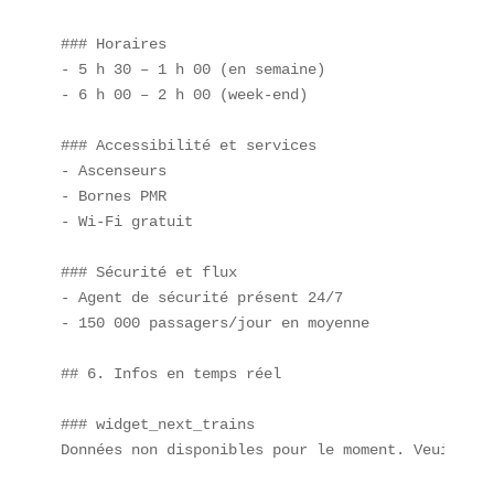
### Horaires  

- 5 h 30 – 1 h 00 (en semaine)  

- 6 h 00 – 2 h 00 (week-end)

### Accessibilité et services  

- Ascenseurs  

- Bornes PMR  

- Wi-Fi gratuit

### Sécurité et flux  

- Agent de sécurité présent 24/7  

- 150 000 passagers/jour en moyenne

## 6. Infos en temps réel

### widget_next_trains  

Données non disponibles pour le moment. Veuillez 