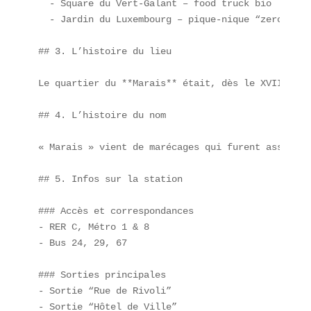
  - Square du Vert-Galant – food truck bio  

  - Jardin du Luxembourg – pique-nique “zero waste
## 3. L’histoire du lieu

Le quartier du **Marais** était, dès le XVIIᵉ siè
## 4. L’histoire du nom

« Marais » vient de marécages qui furent asséchés
## 5. Infos sur la station

### Accès et correspondances  

- RER C, Métro 1 & 8  

- Bus 24, 29, 67

### Sorties principales  

- Sortie “Rue de Rivoli”  

- Sortie “Hôtel de Ville”
