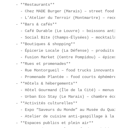
- **Restaurants**  

  - Chez MADE Burger (Marais) – street food premiu
  - L’Atelier du Terroir (Montmartre) – recettes 
- **Bars & cafés**  

  - Café Durable (Le Louvre) – boissons anti-gaspi
  - Social Bite (Champs-Élysées) – mocktails virau
- **Boutiques & shopping**  

  - Épicerie Locale (La Défense) – produits du ter
  - Fusion Market (Centre Pompidou) – épices du mo
- **Rues et promenades**  

  - Rue Montorgueil – food trucks innovants  

  - Promenade Plantée – food courts éphémères  

- **Hôtels & hébergements**  

  - Hôtel Gourmand (Île de la Cité) – menus “culi
  - Urban Eco Stay (Le Marais) – chambre écorespon
- **Activités culturelles**  

  - Expo “Saveurs du Monde” au Musée du Quai Branl
  - Atelier de cuisine anti-gaspillage à la Cité 
- **Espaces publics et plein air**  
