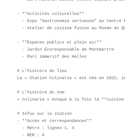
- **Activités culturelles**  

  - Expo *Gastronomie vertueuse* au Centre Pompido
  - Atelier de cuisine fusion au Musée du Quai Bra
- **Espaces publics et plein air**  

  - Jardin Écoresponsable de Montmartre  

  - Parc immersif des Halles  

# L’histoire du lieu  

La « Station Culinaria » est née en 2022, imaginé
# L’histoire du nom  

« Culinaria » évoque à la fois la **cuisine fusio
# Infos sur la station  

- **Accès et correspondances**  

  - Métro : lignes 1, 4  

  - RER : A  
