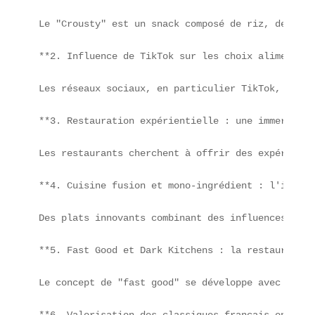
Le "Crousty" est un snack composé de riz, de poul
**2. Influence de TikTok sur les choix alimentaire
Les réseaux sociaux, en particulier TikTok, jouen
**3. Restauration expérientielle : une immersion 
Les restaurants cherchent à offrir des expérience
**4. Cuisine fusion et mono-ingrédient : l'innova
Des plats innovants combinant des influences culi
**5. Fast Good et Dark Kitchens : la restauration
Le concept de "fast good" se développe avec des o
**6. Valorisation des classiques français en livra