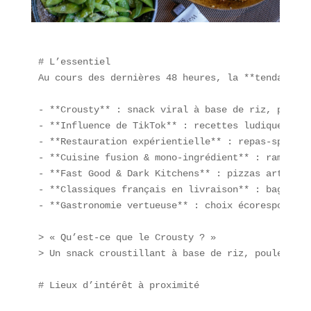
# L’essentiel  

Au cours des dernières 48 heures, la **tendance c
- **Crousty** : snack viral à base de riz, poulet
- **Influence de TikTok** : recettes ludiques com
- **Restauration expérientielle** : repas-spectac
- **Cuisine fusion & mono-ingrédient** : ramyeon 
- **Fast Good & Dark Kitchens** : pizzas artisana
- **Classiques français en livraison** : baguette
- **Gastronomie vertueuse** : choix écoresponsabl
> « Qu’est-ce que le Crousty ? »  

> Un snack croustillant à base de riz, poulet pan
# Lieux d’intérêt à proximité  
