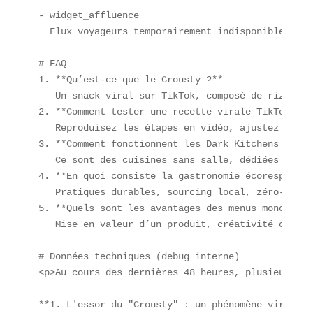
- widget_affluence  

  Flux voyageurs temporairement indisponible.  

# FAQ  

1. **Qu’est-ce que le Crousty ?**  

   Un snack viral sur TikTok, composé de riz, pou
2. **Comment tester une recette virale TikTok ?** 
   Reproduisez les étapes en vidéo, ajustez les q
3. **Comment fonctionnent les Dark Kitchens ?**  

   Ce sont des cuisines sans salle, dédiées uniqu
4. **En quoi consiste la gastronomie écoresponsabl
   Pratiques durables, sourcing local, zéro-déche
5. **Quels sont les avantages des menus mono-ingr
   Mise en valeur d’un produit, créativité culina
# Données techniques (debug interne)  

<p>Au cours des dernières 48 heures, plusieurs te
**1. L'essor du "Crousty" : un phénomène viral**
