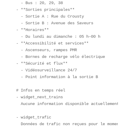
  - Bus : 20, 29, 38  

- **Sorties principales**  

  - Sortie A : Rue du Crousty  

  - Sortie B : Avenue des Saveurs  

- **Horaires**  

  - Du lundi au dimanche : 05 h–00 h  

- **Accessibilité et services**  

  - Ascenseurs, rampes PMR  

  - Bornes de recharge vélo électrique  

- **Sécurité et flux**  

  - Vidéosurveillance 24/7  

  - Point information à la sortie B  

# Infos en temps réel  

- widget_next_trains  

  Aucune information disponible actuellement.  

- widget_trafic  

  Données de trafic non reçues pour le moment.  
