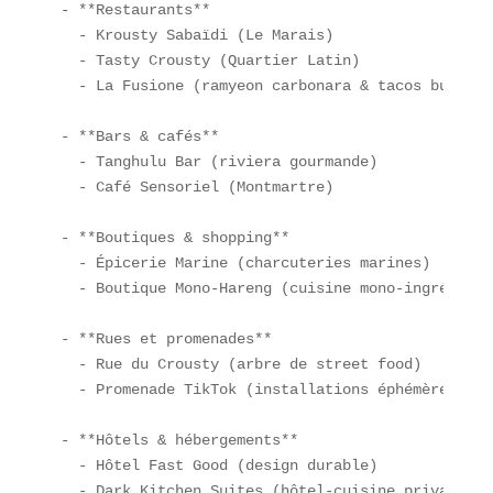
- **Restaurants**  

  - Krousty Sabaïdi (Le Marais)  

  - Tasty Crousty (Quartier Latin)  

  - La Fusione (ramyeon carbonara & tacos bulgogi)
- **Bars & cafés**  

  - Tanghulu Bar (riviera gourmande)  

  - Café Sensoriel (Montmartre)  

- **Boutiques & shopping**  

  - Épicerie Marine (charcuteries marines)  

  - Boutique Mono-Hareng (cuisine mono-ingrédient)
- **Rues et promenades**  

  - Rue du Crousty (arbre de street food)  

  - Promenade TikTok (installations éphémères)  

- **Hôtels & hébergements**  

  - Hôtel Fast Good (design durable)  

  - Dark Kitchen Suites (hôtel-cuisine privative) 