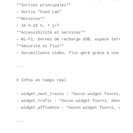
**Sorties principales**  

– Sortie “Food Lab”  

**Horaires**  

– 10 h–22 h, 7 j/7  

**Accessibilité et services**  

– Wi-Fi, bornes de recharge USB, espace terrasse  
**Sécurité et flux**  

– Surveillance vidéo, flux géré grâce à une appli 
---

# Infos en temps réel

- widget_next_trains : *Aucun widget fourni, donn
- widget_trafic : *Aucun widget fourni, données i
- widget_affluence : *Aucun widget fourni, donnée
---
