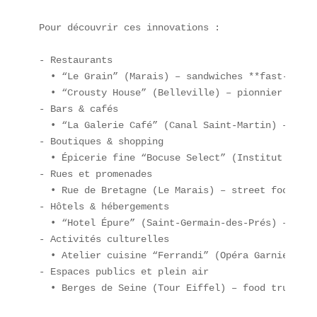
Pour découvrir ces innovations :

- Restaurants  

  • “Le Grain” (Marais) – sandwiches **fast-good**
  • “Crousty House” (Belleville) – pionnier du Cro
- Bars & cafés  

  • “La Galerie Café” (Canal Saint-Martin) – dégu
- Boutiques & shopping  

  • Épicerie fine “Bocuse Select” (Institut Paul 
- Rues et promenades  

  • Rue de Bretagne (Le Marais) – street food corn
- Hôtels & hébergements  

  • “Hotel Épure” (Saint-Germain-des-Prés) – room
- Activités culturelles  

  • Atelier cuisine “Ferrandi” (Opéra Garnier) – 
- Espaces publics et plein air  

  • Berges de Seine (Tour Eiffel) – food trucks go