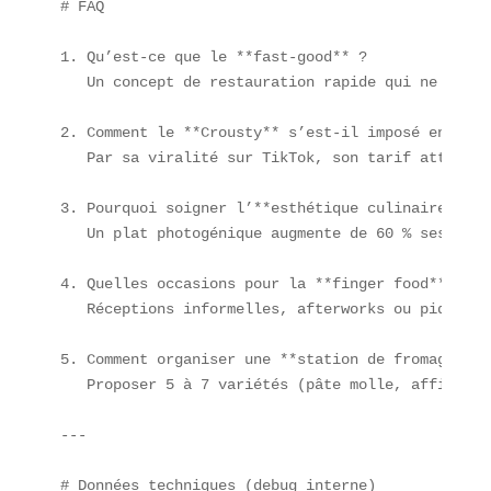
# FAQ

1. Qu’est-ce que le **fast-good** ?  

   Un concept de restauration rapide qui ne sacri
2. Comment le **Crousty** s’est-il imposé en Franc
   Par sa viralité sur TikTok, son tarif attracti
3. Pourquoi soigner l’**esthétique culinaire** ?  
   Un plat photogénique augmente de 60 % ses chan
4. Quelles occasions pour la **finger food** ?  

   Réceptions informelles, afterworks ou pique-ni
5. Comment organiser une **station de fromages** ?
   Proposer 5 à 7 variétés (pâte molle, affinés, 
---
