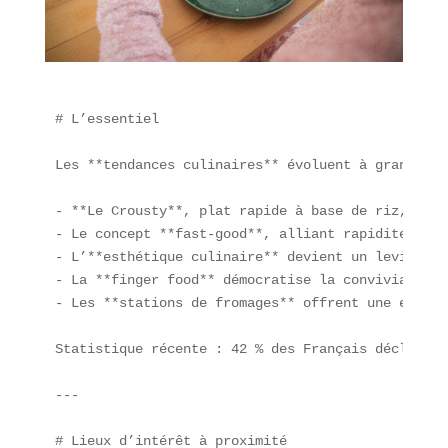
# L’essentiel

Les **tendances culinaires** évoluent à grande vi
- **Le Crousty**, plat rapide à base de riz, poul
- Le concept **fast-good**, alliant rapidité et i
- L’**esthétique culinaire** devient un levier ma
- La **finger food** démocratise la convivialité 
- Les **stations de fromages** offrent une expéri
Statistique récente : 42 % des Français déclarent
---

# Lieux d’intérêt à proximité
