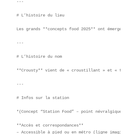
---

# L’histoire du lieu

Les grands **concepts food 2025** ont émergé dans
---

# L’histoire du nom

**Crousty** vient de « croustillant » et « tasty 
---

# Infos sur la station

*(Concept “Station Food” – point névralgique des 
**Accès et correspondances**  

– Accessible à pied ou en métro (ligne imaginaire 