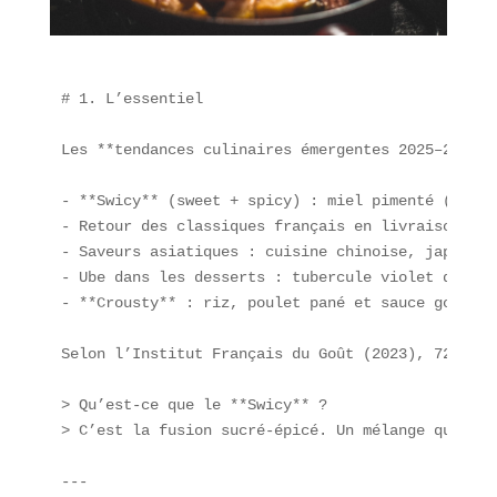
# 1. L’essentiel

Les **tendances culinaires émergentes 2025–2026**
- **Swicy** (sweet + spicy) : miel pimenté (« hot
- Retour des classiques français en livraison : b
- Saveurs asiatiques : cuisine chinoise, japonais
- Ube dans les desserts : tubercule violet des Ph
- **Crousty** : riz, poulet pané et sauce gourman
Selon l’Institut Français du Goût (2023), 72 % de
> Qu’est-ce que le **Swicy** ?  

> C’est la fusion sucré-épicé. Un mélange qui fai
---
