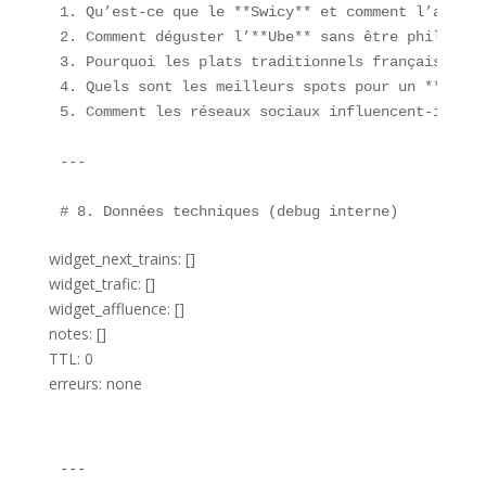
1. Qu’est-ce que le **Swicy** et comment l’adopte
2. Comment déguster l’**Ube** sans être philippin 
3. Pourquoi les plats traditionnels français cart
4. Quels sont les meilleurs spots pour un **Crous
5. Comment les réseaux sociaux influencent-ils no
---

widget_next_trains: []
widget_trafic: []
widget_affluence: []
notes: []
TTL: 0
erreurs: none
---
