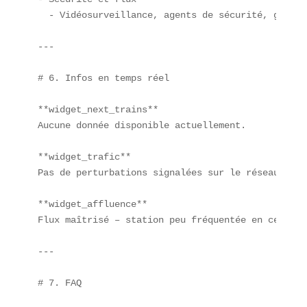
  - Vidéosurveillance, agents de sécurité, gestio
---

# 6. Infos en temps réel

**widget_next_trains**  

Aucune donnée disponible actuellement.

**widget_trafic**  

Pas de perturbations signalées sur le réseau.

**widget_affluence**  

Flux maîtrisé – station peu fréquentée en ce momen
---

# 7. FAQ
