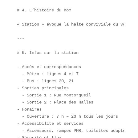
# 4. L’histoire du nom

« Station » évoque la halte conviviale du voyageu
---

# 5. Infos sur la station

- Accès et correspondances  

  - Métro : lignes 4 et 7  

  - Bus : lignes 20, 21  

- Sorties principales  

  - Sortie 1 : Rue Montorgueil  

  - Sortie 2 : Place des Halles  

- Horaires  

  - Ouverture : 7 h – 23 h tous les jours  

- Accessibilité et services  

  - Ascenseurs, rampes PMR, toilettes adaptées  

- Sécurité et flux  
