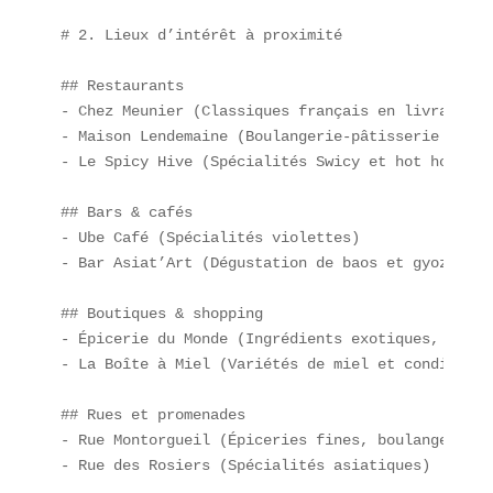
# 2. Lieux d’intérêt à proximité

## Restaurants  

- Chez Meunier (Classiques français en livraison) 
- Maison Lendemaine (Boulangerie-pâtisserie tradi
- Le Spicy Hive (Spécialités Swicy et hot honey)

## Bars & cafés  

- Ube Café (Spécialités violettes)  

- Bar Asiat’Art (Dégustation de baos et gyozas)

## Boutiques & shopping  

- Épicerie du Monde (Ingrédients exotiques, sauce
- La Boîte à Miel (Variétés de miel et condiments 
## Rues et promenades  

- Rue Montorgueil (Épiceries fines, boulangeries) 
- Rue des Rosiers (Spécialités asiatiques)
