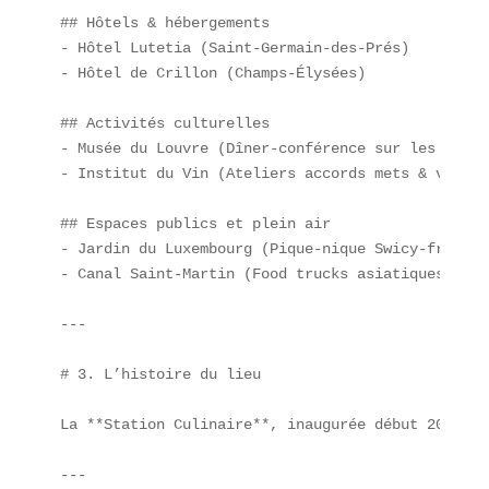
## Hôtels & hébergements  

- Hôtel Lutetia (Saint-Germain-des-Prés)  

- Hôtel de Crillon (Champs-Élysées)

## Activités culturelles  

- Musée du Louvre (Dîner-conférence sur les saveu
- Institut du Vin (Ateliers accords mets & vins)

## Espaces publics et plein air  

- Jardin du Luxembourg (Pique-nique Swicy-friendly
- Canal Saint-Martin (Food trucks asiatiques)

---

# 3. L’histoire du lieu

La **Station Culinaire**, inaugurée début 2025 da
---
