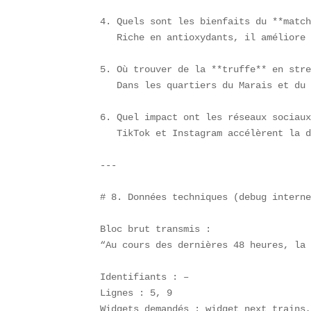
4. Quels sont les bienfaits du **match
   Riche en antioxydants, il améliore 
5. Où trouver de la **truffe** en stre
   Dans les quartiers du Marais et du 
6. Quel impact ont les réseaux sociaux
   TikTok et Instagram accélèrent la d
---

# 8. Données techniques (debug interne
Bloc brut transmis :  

“Au cours des dernières 48 heures, la
Identifiants : –  

Lignes : 5, 9  

Widgets demandés : widget_next_trains,