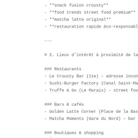
- **snack fusion crousty**  

- **food trends street food premium** 
- **matcha latte original**  

- **restauration rapide éco-responsabl
---

# 2. Lieux d’intérêt à proximité de la
### Restaurants  

- Le Crousty Bar (11e) – adresse incon
- Sushi-Burger Factory (Canal Saint-Ma
- Truffe & Go (Le Marais) – street foo
### Bars & cafés  

- Golden Latte Corner (Place de la Bas
- Matcha Moments (Gare du Nord) – bar 
### Boutiques & shopping  
