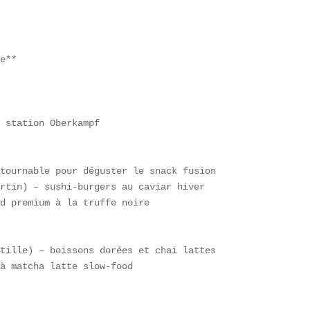
 

e**

 station Oberkampf

tournable pour déguster le snack fusion  

rtin) – sushi-burgers au caviar hiver  

d premium à la truffe noire

tille) – boissons dorées et chai lattes  

à matcha latte slow-food
