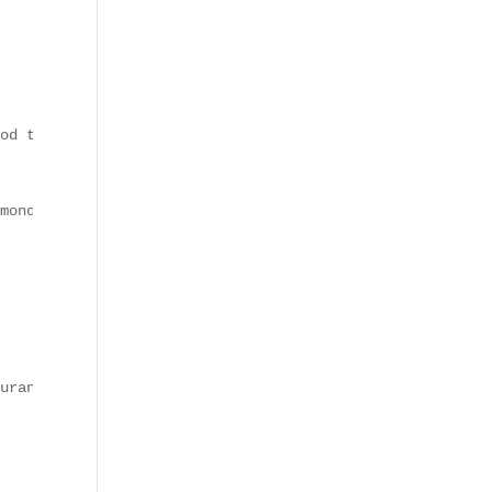
od trucks premium.

monde s’y met.

urant du "Crousty", un snack fusion composé de riz, de p