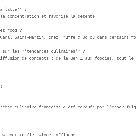
a latte** ?  

la concentration et favorise la détente.

et food ?  

Canal Saint-Martin, chez Truffe & Go ou dans certains fo
 sur les **tendances culinaires** ?  

iffusion de concepts : de la Gen Z aux foodies, tout le 
)

 scène culinaire française a été marquée par l'essor fulg
 widget_trafic, widget_affluence  
