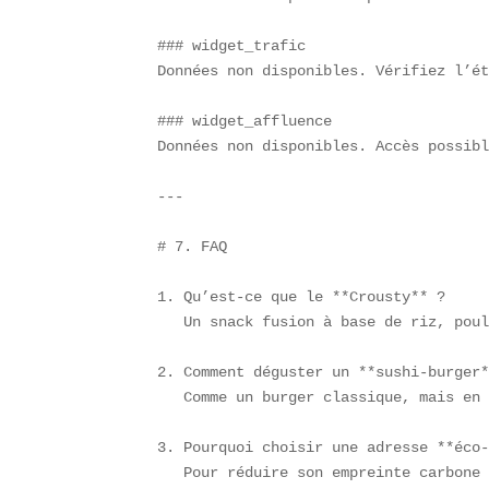
### widget_trafic  

Données non disponibles. Vérifiez l’ét
### widget_affluence  

Données non disponibles. Accès possibl
---

# 7. FAQ

1. Qu’est-ce que le **Crousty** ?  

   Un snack fusion à base de riz, poul
2. Comment déguster un **sushi-burger*
   Comme un burger classique, mais en 
3. Pourquoi choisir une adresse **éco-
   Pour réduire son empreinte carbone 