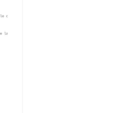
le creuset de la **street food parisienne**. Autrefois z
e la fabrication de toiles imprimées, qui installa ses m