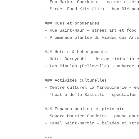
- Éco-Market Oberkampf – épicerie zéro
- Street Food Kits (11e) – box DIY pou
### Rues et promenades  

- Rue Saint-Maur – street art et food 
- Promenade plantée du Viaduc des Arts
### Hôtels & hébergements  

- Hôtel Daruyoshi – design minimaliste
- Les Piaules (Belleville) – auberge u
### Activités culturelles  

- Centre culturel La Maroquinerie – ex
- Théâtre de la Bastille – spectacles 
### Espaces publics et plein air  

- Square Maurice Gardette – pause gour
- Canal Saint-Martin – balades et stre
---
