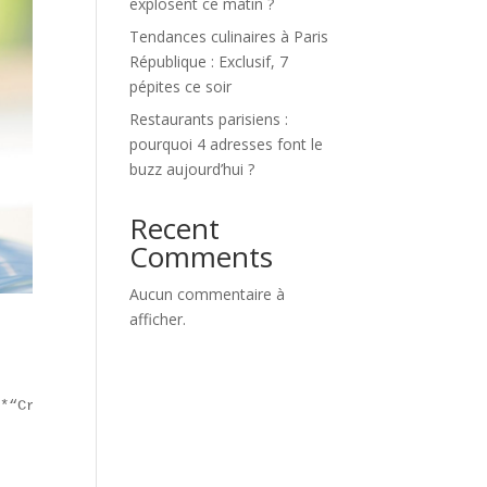
explosent ce matin ?
Tendances culinaires à Paris
République : Exclusif, 7
pépites ce soir
Restaurants parisiens :
pourquoi 4 adresses font le
buzz aujourd’hui ?
Recent
Comments
Aucun commentaire à
afficher.
*“Crousty”**, un **snack fusion** composé de riz, de pou