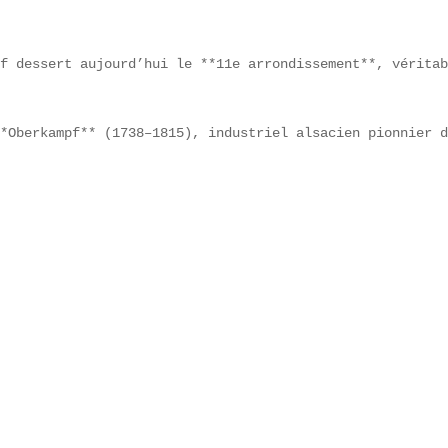
f dessert aujourd’hui le **11e arrondissement**, véritab
*Oberkampf** (1738–1815), industriel alsacien pionnier d