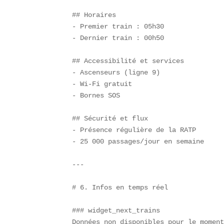
## Horaires  

- Premier train : 05h30  

- Dernier train : 00h50  

## Accessibilité et services  

- Ascenseurs (ligne 9)  

- Wi-Fi gratuit  

- Bornes SOS

## Sécurité et flux  

- Présence régulière de la RATP  

- 25 000 passages/jour en semaine

---

# 6. Infos en temps réel

### widget_next_trains  

Données non disponibles pour le moment