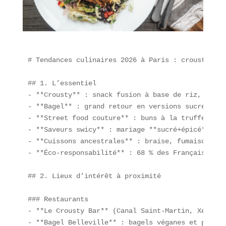
# Tendances culinaires 2026 à Paris : crousty, ba
## 1. L’essentiel

- **Crousty** : snack fusion à base de riz, poule
- **Bagel** : grand retour en versions sucrées, s
- **Street food couture** : buns à la truffe, sus
- **Saveurs swicy** : mariage **sucré+épicé** pou
- **Cuissons ancestrales** : braise, fumaison, re
- **Éco-responsabilité** : 68 % des Français priv
## 2. Lieux d’intérêt à proximité

### Restaurants

- **Le Crousty Bar** (Canal Saint-Martin, Xe) : p
- **Bagel Belleville** : bagels véganes et pains 