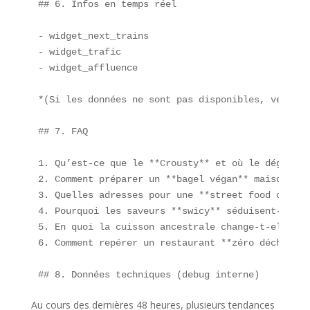
## 6. Infos en temps réel

- widget_next_trains  

- widget_trafic  

- widget_affluence

*(Si les données ne sont pas disponibles, veuille
## 7. FAQ

1. Qu’est-ce que le **Crousty** et où le déguster
2. Comment préparer un **bagel végan** maison ?  

3. Quelles adresses pour une **street food coutur
4. Pourquoi les saveurs **swicy** séduisent-elles
5. En quoi la cuisson ancestrale change-t-elle le
6. Comment repérer un restaurant **zéro déchet** ?
## 8. Données techniques (debug interne)
Au cours des dernières 48 heures, plusieurs tendances