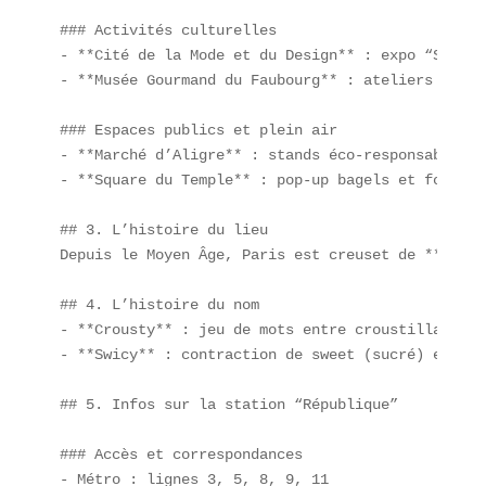
### Activités culturelles

- **Cité de la Mode et du Design** : expo “Street
- **Musée Gourmand du Faubourg** : ateliers de cu
### Espaces publics et plein air

- **Marché d’Aligre** : stands éco-responsables.  
- **Square du Temple** : pop-up bagels et food tru
## 3. L’histoire du lieu

Depuis le Moyen Âge, Paris est creuset de **cuisi
## 4. L’histoire du nom

- **Crousty** : jeu de mots entre croustillant et
- **Swicy** : contraction de sweet (sucré) et spi
## 5. Infos sur la station “République”

### Accès et correspondances

- Métro : lignes 3, 5, 8, 9, 11  
