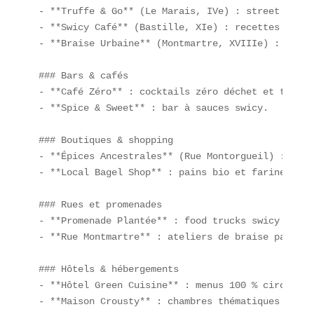
- **Truffe & Go** (Le Marais, IVe) : street food 
- **Swicy Café** (Bastille, XIe) : recettes sucré
- **Braise Urbaine** (Montmartre, XVIIIe) : grill
### Bars & cafés

- **Café Zéro** : cocktails zéro déchet et tisane
- **Spice & Sweet** : bar à sauces swicy.  

### Boutiques & shopping

- **Épices Ancestrales** (Rue Montorgueil) : méla
- **Local Bagel Shop** : pains bio et farines loca
### Rues et promenades

- **Promenade Plantée** : food trucks swicy au co
- **Rue Montmartre** : ateliers de braise particip
### Hôtels & hébergements

- **Hôtel Green Cuisine** : menus 100 % circuits 
- **Maison Crousty** : chambres thématiques snack 