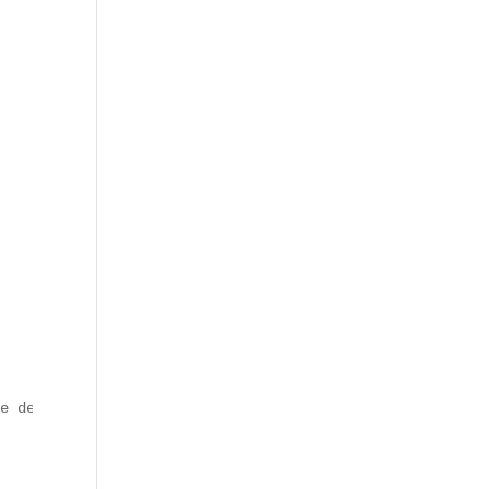
e de la **gastronomie parisienne**. Depuis les halles mé