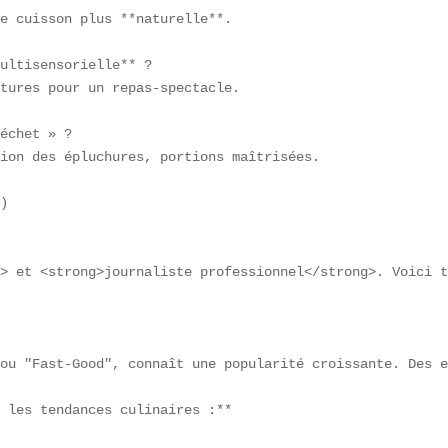
e cuisson plus **naturelle**.

ultisensorielle** ?  

tures pour un repas-spectacle.

échet » ?  

ion des épluchures, portions maîtrisées.

)

g> et <strong>journaliste professionnel</strong>. Voici t
ou "Fast-Good", connaît une popularité croissante. Des e
 les tendances culinaires :**
