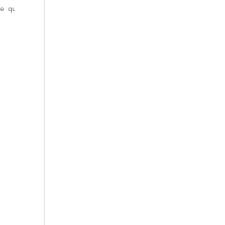
e quartier conserve aujourd’hui cette dualité entre vest