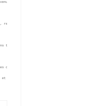
venus viraux sur TikTok, particulièrement prisés par la 
, reviennent en force. Elles répondent à une quête d'aut
ns tactiles, transforment le repas en un véritable spect
es coproduits, la création de menus "zéro déchet" et la 
n et innovation se conjuguent pour répondre aux attentes