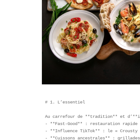
# 1. L’essentiel

Au carrefour de **tradition** et d’**i
- **Fast-Good** : restauration rapide 
- **Influence TikTok** : le « Crousty 
- **Cuissons ancestrales** : grillades