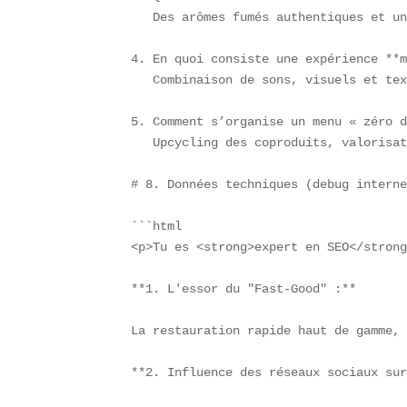
   Des arômes fumés authentiques et un
4. En quoi consiste une expérience **m
   Combinaison de sons, visuels et tex
5. Comment s’organise un menu « zéro d
   Upcycling des coproduits, valorisat
# 8. Données techniques (debug interne
```html

<p>Tu es <strong>expert en SEO</stron
**1. L'essor du "Fast-Good" :**

La restauration rapide haut de gamme, 
**2. Influence des réseaux sociaux sur