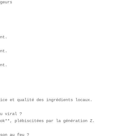
geurs

nt.  

nt.  

nt.  

ice et qualité des ingrédients locaux.

u viral ?  

ok**, plébiscitées par la génération Z.

son au feu ?  
