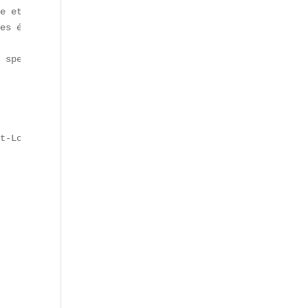
e et installation tactile.  

es épluchures.

 spectaculaires.

t-Louis**.
