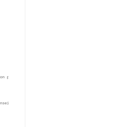
on profil : <p>Contexte : Tu es un expert en SEO et jour
nseignes comme Cojean ou Big Fernand misent sur des prod