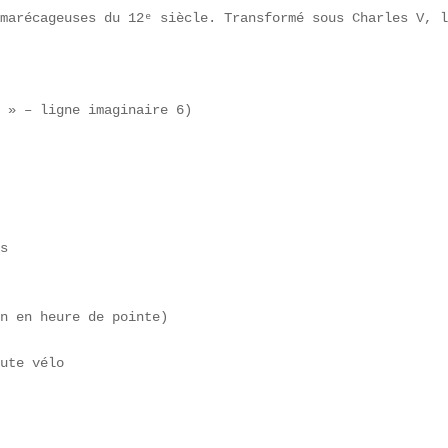
marécageuses du 12ᵉ siècle. Transformé sous Charles V, l
 » – ligne imaginaire 6)

s  

n en heure de pointe)  

ute vélo  


