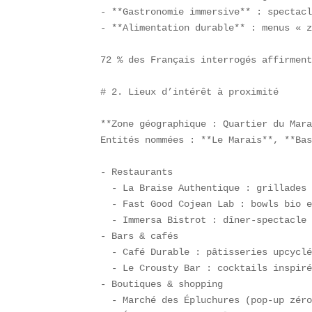
- **Gastronomie immersive** : spectacl
- **Alimentation durable** : menus « z
72 % des Français interrogés affirment
# 2. Lieux d’intérêt à proximité

**Zone géographique : Quartier du Mara
Entités nommées : **Le Marais**, **Bas
- Restaurants  

  - La Braise Authentique : grillades 
  - Fast Good Cojean Lab : bowls bio e
  - Immersa Bistrot : dîner-spectacle 
- Bars & cafés  

  - Café Durable : pâtisseries upcyclé
  - Le Crousty Bar : cocktails inspiré
- Boutiques & shopping  

  - Marché des Épluchures (pop-up zéro