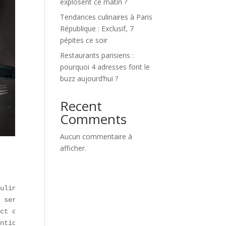
explosent ce matin ?
Tendances culinaires à Paris
République : Exclusif, 7
pépites ce soir
Restaurants parisiens :
pourquoi 4 adresses font le
buzz aujourd’hui ?
Recent
Comments
Aucun commentaire à
afficher.
ulinaire en 2026 :

 service ultra-rapide (Cojean, Big Fernand).  

ct de la génération Z sur la création de plats viraux.  
nticité et de **saveurs franches**.  
