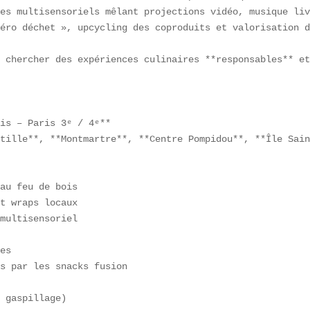
es multisensoriels mêlant projections vidéo, musique liv
éro déchet », upcycling des coproduits et valorisation d
 chercher des expériences culinaires **responsables** et
is – Paris 3ᵉ / 4ᵉ**  

tille**, **Montmartre**, **Centre Pompidou**, **Île Sain
au feu de bois  

t wraps locaux  

multisensoriel  

es  

s par les snacks fusion  

 gaspillage)  
