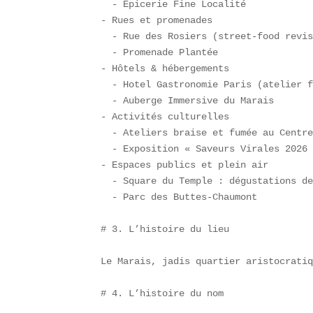
  - Épicerie Fine Localité  

- Rues et promenades  

  - Rue des Rosiers (street-food revis
  - Promenade Plantée  

- Hôtels & hébergements  

  - Hotel Gastronomie Paris (atelier f
  - Auberge Immersive du Marais  

- Activités culturelles  

  - Ateliers braise et fumée au Centre
  - Exposition « Saveurs Virales 2026 
- Espaces publics et plein air  

  - Square du Temple : dégustations de
  - Parc des Buttes-Chaumont

# 3. L’histoire du lieu

Le Marais, jadis quartier aristocratiq
# 4. L’histoire du nom
