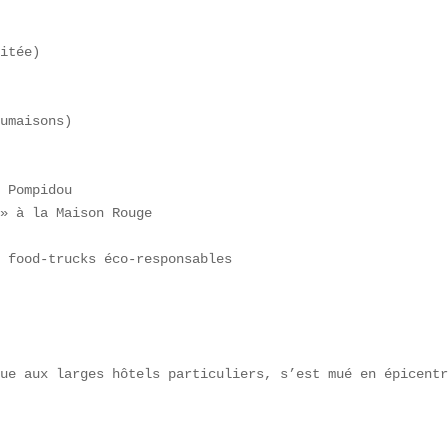
itée)  

umaisons)  

 Pompidou  

» à la Maison Rouge  

 food-trucks éco-responsables  

ue aux larges hôtels particuliers, s’est mué en épicentr