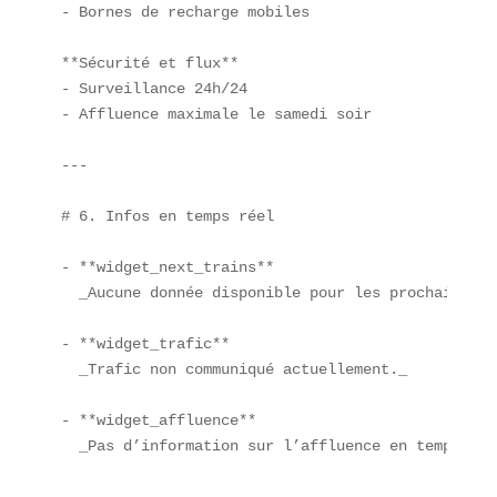
- Bornes de recharge mobiles  

**Sécurité et flux**  

- Surveillance 24h/24  

- Affluence maximale le samedi soir  

---

# 6. Infos en temps réel

- **widget_next_trains**  

  _Aucune donnée disponible pour les prochains tra
- **widget_trafic**  

  _Trafic non communiqué actuellement._

- **widget_affluence**  

  _Pas d’information sur l’affluence en temps réel
---
