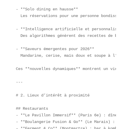
- **Solo dining en hausse**  

  Les réservations pour une personne bondissent d
- **Intelligence artificielle et personnalisation
  Des algorithmes génèrent des recettes de burger
- **Saveurs émergentes pour 2026**  

  Mandarine, cerise, maïs doux et soupe à l’oigno
Ces **nouvelles dynamiques** montrent un virage v
---

# 2. Lieux d’intérêt à proximité

## Restaurants  

- **Le Pavillon Immersif** (Paris 6e) : dîner mul
- **Boulangerie Fusion & Go** (Le Marais) : snack
- **Ferment & Co** (Montmartre) : bar à kombucha 