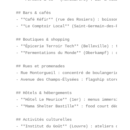
## Bars & cafés  

- **Café Kéfir** (rue des Rosiers) : boissons fon
- **Le Comptoir Local** (Saint-Germain-des-Prés) 
## Boutiques & shopping  

- **Épicerie Terroir Tech** (Belleville) : traçab
- **Fermentations du Monde** (Oberkampf) : condim
## Rues et promenades  

- Rue Montorgueil : concentré de boulangeries fusi
- Avenue des Champs-Élysées : flagship stores de 
## Hôtels & hébergements  

- **Hôtel Le Meurice** (1er) : menus immersifs en
- **Mama Shelter Bastille** : food court dédié au
## Activités culturelles  

- **Institut du Goût** (Louvre) : ateliers de cui