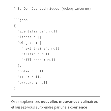
# 8. Données techniques (debug interne)

```json

{

  "identifiants": null,

  "lignes": [],

  "widgets": {

    "next_trains": null,

    "trafic": null,

    "affluence": null

  },

  "notes": null,

  "TTL": null,

  "erreurs": null

}
Osez explorer ces
nouvelles mouvances culinaires
et laissez-vous surprendre par une
expérience