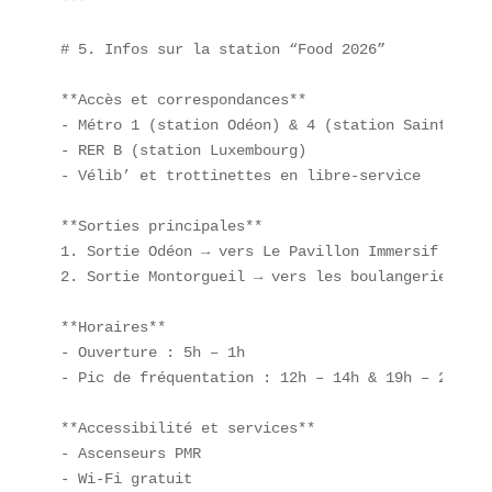
# 5. Infos sur la station “Food 2026”

**Accès et correspondances**  

- Métro 1 (station Odéon) & 4 (station Saint-Miche
- RER B (station Luxembourg)  

- Vélib’ et trottinettes en libre-service

**Sorties principales**  

1. Sortie Odéon → vers Le Pavillon Immersif  

2. Sortie Montorgueil → vers les boulangeries fusi
**Horaires**  

- Ouverture : 5h – 1h  

- Pic de fréquentation : 12h – 14h & 19h – 22h  

**Accessibilité et services**  

- Ascenseurs PMR  

- Wi-Fi gratuit  
