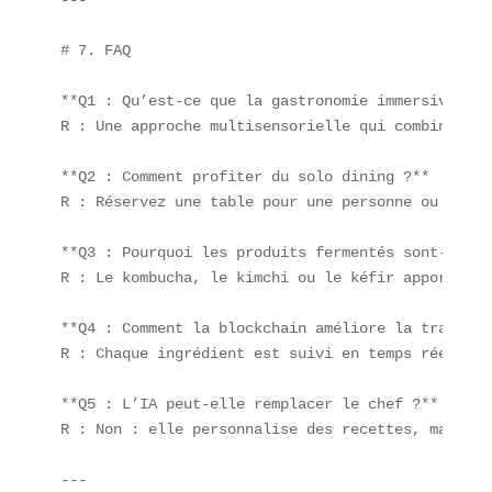
# 7. FAQ

**Q1 : Qu’est-ce que la gastronomie immersive ?** 
R : Une approche multisensorielle qui combine **s
**Q2 : Comment profiter du solo dining ?**  

R : Réservez une table pour une personne ou optez
**Q3 : Pourquoi les produits fermentés sont-ils p
R : Le kombucha, le kimchi ou le kéfir apportent 
**Q4 : Comment la blockchain améliore la traçabil
R : Chaque ingrédient est suivi en temps réel, du
**Q5 : L’IA peut-elle remplacer le chef ?**  

R : Non : elle personnalise des recettes, mais l’
---
