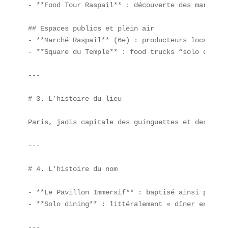
- **Food Tour Raspail** : découverte des marchés b
## Espaces publics et plein air  

- **Marché Raspail** (6e) : producteurs locaux et
- **Square du Temple** : food trucks “solo dining”
---

# 3. L’histoire du lieu

Paris, jadis capitale des guinguettes et des gran
---

# 4. L’histoire du nom

- **Le Pavillon Immersif** : baptisé ainsi pour é
- **Solo dining** : littéralement « dîner en solo
---
