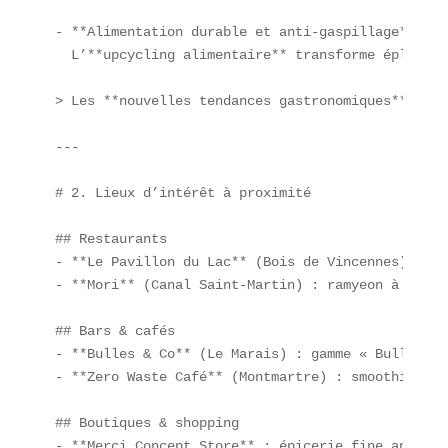
- **Alimentation durable et anti-gaspillage**  

  L’**upcycling alimentaire** transforme épluchur
> Les **nouvelles tendances gastronomiques** inca
---

# 2. Lieux d’intérêt à proximité

## Restaurants  

- **Le Pavillon du Lac** (Bois de Vincennes) : fu
- **Mori** (Canal Saint-Martin) : ramyeon à la ca
## Bars & cafés  

- **Bulles & Co** (Le Marais) : gamme « Bulles de
- **Zero Waste Café** (Montmartre) : smoothie upc
## Boutiques & shopping  

- **Merci Concept Store** : épicerie fine anti-ga