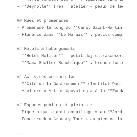
- **Deyrolle** (7e) : atelier « peaux de légumes 
## Rues et promenades  

- Promenade le long du **Canal Saint-Martin** : s
- Flânerie dans **Le Marais** : petits comptoirs 
## Hôtels & hébergements  

- **Hotel Molitor** : petit-déj ultrasensoriel.  

- **Mama Shelter République** : brunch fusion.

## Activités culturelles  

- **Cité de la Gastronomie** (Institut Paul Bocus
- Ateliers « Art et Upcycling » à la **Fondation 
## Espaces publics et plein air  

- Pique-nique « anti-gaspillage » au **Jardin des
- Food-truck « Crousty Tour » au pied de la **Tou
---
