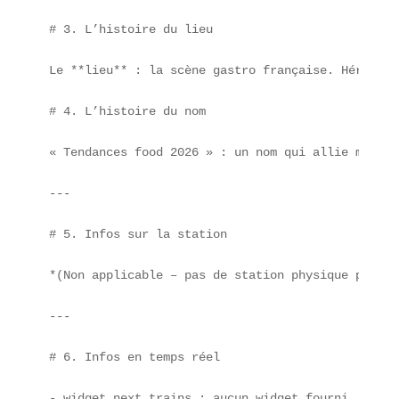
# 3. L’histoire du lieu

Le **lieu** : la scène gastro française. Héritièr
# 4. L’histoire du nom

« Tendances food 2026 » : un nom qui allie modern
---

# 5. Infos sur la station

*(Non applicable – pas de station physique pour c
---

# 6. Infos en temps réel

- widget_next_trains : aucun widget fourni, merci