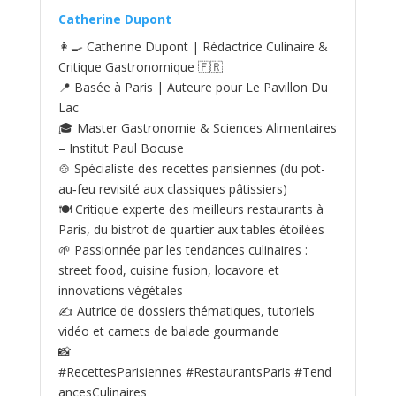
Catherine Dupont
👩‍🍳 Catherine Dupont | Rédactrice Culinaire &
Critique Gastronomique 🇫🇷
📍 Basée à Paris | Auteure pour Le Pavillon Du
Lac
🎓 Master Gastronomie & Sciences Alimentaires
– Institut Paul Bocuse
🍲 Spécialiste des recettes parisiennes (du pot-
au‑feu revisité aux classiques pâtissiers)
🍽️ Critique experte des meilleurs restaurants à
Paris, du bistrot de quartier aux tables étoilées
🌱 Passionnée par les tendances culinaires :
street food, cuisine fusion, locavore et
innovations végétales
✍️ Autrice de dossiers thématiques, tutoriels
vidéo et carnets de balade gourmande
📸
#RecettesParisiennes #RestaurantsParis #Tend
ancesCulinaires