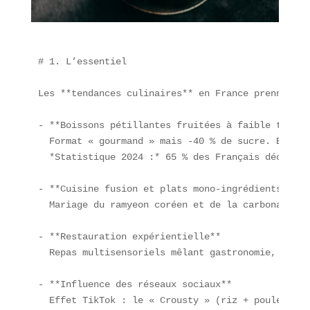
# 1. L’essentiel

Les **tendances culinaires** en France prennent u
- **Boissons pétillantes fruitées à faible teneur
  Format « gourmand » mais -40 % de sucre. Ex. : 
  *Statistique 2024 :* 65 % des Français déclaren
- **Cuisine fusion et plats mono-ingrédients**  

  Mariage du ramyeon coréen et de la carbonara, t
- **Restauration expérientielle**  

  Repas multisensoriels mêlant gastronomie, son, 
- **Influence des réseaux sociaux**  

  Effet TikTok : le « Crousty » (riz + poulet pan