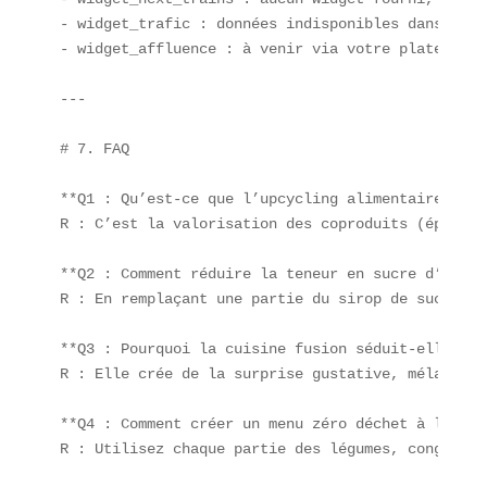
- widget_trafic : données indisponibles dans ce c
- widget_affluence : à venir via votre plateforme
---

# 7. FAQ

**Q1 : Qu’est-ce que l’upcycling alimentaire ?**  
R : C’est la valorisation des coproduits (épluchu
**Q2 : Comment réduire la teneur en sucre d’une b
R : En remplaçant une partie du sirop de sucre pa
**Q3 : Pourquoi la cuisine fusion séduit-elle aut
R : Elle crée de la surprise gustative, mélange t
**Q4 : Comment créer un menu zéro déchet à la mai
R : Utilisez chaque partie des légumes, congelez 